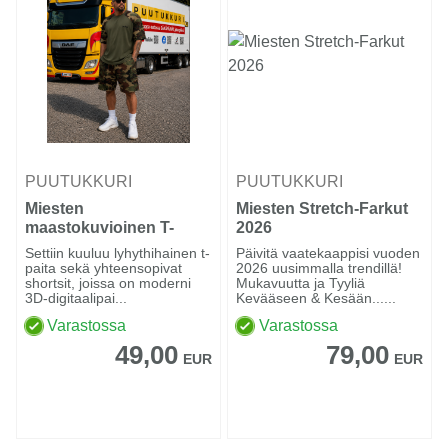
PUUTUKKURI
PUUTUKKURI
Miesten
Miesten Stretch-Farkut
maastokuvioinen T-
2026
paita- ja shortsisetti
Settiin kuuluu lyhythihainen t-
Päivitä vaatekaappisi vuoden
paita sekä yhteensopivat
2026 uusimmalla trendillä!
shortsit, joissa on moderni
Mukavuutta ja Tyyliä
3D-digitaalipai...
Kevääseen & Kesään......
Varastossa
Varastossa
49,00
79,00
EUR
EUR