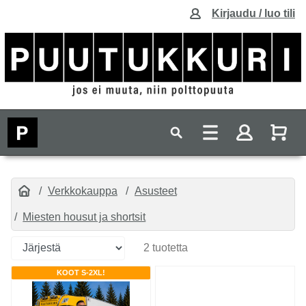
Kirjaudu / luo tili
Verkkokauppa
Asusteet
Miesten housut ja shortsit
2 tuotetta
KOOT S-2XL!