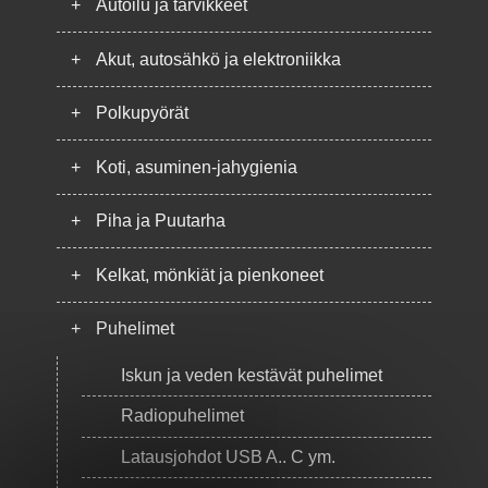
+
Autoilu ja tarvikkeet
+
Akut, autosähkö ja elektroniikka
+
Polkupyörät
+
Koti, asuminen-jahygienia
+
Piha ja Puutarha
+
Kelkat, mönkiät ja pienkoneet
+
Puhelimet
Iskun ja veden kestävät puhelimet
Radiopuhelimet
Latausjohdot USB A.. C ym.