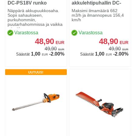
DC-PS18V runko
akkulehtipuhallin DC-
LB18V runko
Näppärä akkupuukkosaha.
Maksimi ilmamäärä 662
Sopii sahaukseen,
m3/h ja ilmannopeus 156,4
purkuhommiin,
km/h
puutarhahommissa ja vaikka
missä!
Varastossa
Varastossa
48,90
48,90
EUR
EUR
49,90
49,90
EUR
EUR
1,00
-2.00%
1,00
-2.00%
Säästät
Säästät
EUR
EUR
UUTUUS!