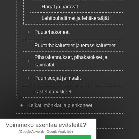
Harjat ja haravat
Lehtipuhaltimet ja lehtikerääjät
+
Puutarhakoneet
Puutarhakalusteet ja terassikalusteet
Piharakennukset, pihakatokset ja
+
käymälät
+
Puun suojat ja maalit
kastelutarvikkeet
+
Kelkat, mönkiät ja pienkoneet
+
Puhelimet
Voimmeko asentaa evästeitä?
(Google Adwords, Google Analytics)