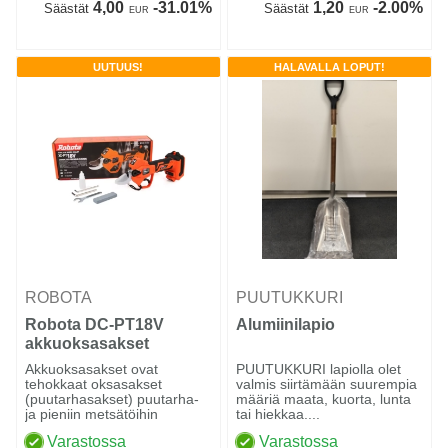
4,00
-31.01%
1,20
-2.00%
Säästät
Säästät
EUR
EUR
UUTUUS!
HALAVALLA LOPUT!
ROBOTA
PUUTUKKURI
Robota DC-PT18V
Alumiinilapio
akkuoksasakset
Akkuoksasakset ovat
PUUTUKKURI lapiolla olet
tehokkaat oksasakset
valmis siirtämään suurempia
(puutarhasakset) puutarha-
määriä maata, kuorta, lunta
ja pieniin metsätöihin
tai hiekkaa....
Varastossa
Varastossa