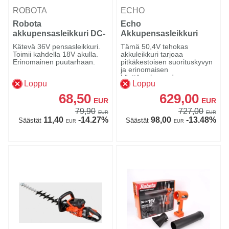
ROBOTA
ECHO
Robota
Echo
akkupensasleikkuri DC-
Akkupensasleikkuri
HT36V runko
DHCS-2800 56V runko
Kätevä 36V pensasleikkuri.
Tämä 50,4V tehokas
Toimii kahdella 18V akulla.
akkuleikkuri tarjoaa
Erinomainen puutarhaan.
pitkäkestoisen suorituskyvyn
ja erinomaisen
käyttömukavuude...
Loppu
Loppu
68,50
629,00
EUR
EUR
79,90
727,00
EUR
EUR
11,40
-14.27%
98,00
-13.48%
Säästät
Säästät
EUR
EUR