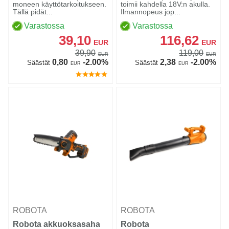
moneen käyttötarkoitukseen.
toimii kahdella 18V:n akulla.
Tällä pidät...
Ilmannopeus jop...
Varastossa
Varastossa
39,10
116,62
EUR
EUR
39,90
119,00
EUR
EUR
0,80
-2.00%
2,38
-2.00%
Säästät
Säästät
EUR
EUR
ROBOTA
ROBOTA
Robota akkuoksasaha
Robota