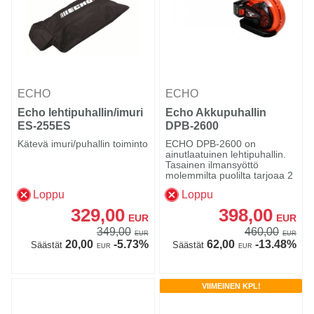
ECHO
ECHO
Echo lehtipuhallin/imuri
Echo Akkupuhallin
ES-255ES
DPB-2600
Kätevä imuri/puhallin toiminto
ECHO DPB-2600 on
ainutlaatuinen lehtipuhallin.
Tasainen ilmansyöttö
molemmilta puolilta tarjoaa 2
p...
Loppu
Loppu
329,00
398,00
EUR
EUR
349,00
460,00
EUR
EUR
20,00
-5.73%
62,00
-13.48%
Säästät
Säästät
EUR
EUR
VIIMEINEN KPL!