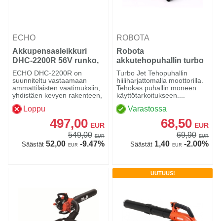
ECHO
ROBOTA
Akkupensasleikkuri
Robota
DHC-2200R 56V runko,
akkutehopuhallin turbo
Echo
DC-AJ18V runko
ECHO DHC-2200R on
Turbo Jet Tehopuhallin
suunniteltu vastaamaan
hiiliharjattomalla moottorilla.
ammattilaisten vaatimuksiin,
Tehokas puhallin moneen
yhdistäen kevyen rakenteen,
käyttötarkoitukseen....
t...
Loppu
Varastossa
497,00
68,50
EUR
EUR
549,00
69,90
EUR
EUR
52,00
-9.47%
1,40
-2.00%
Säästät
Säästät
EUR
EUR
UUTUUS!