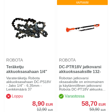
UUTUUS!
ROBOTA
ROBOTA
Teräketju
DC-PTR18V jatkovarsi
akkuoksasahaan 1/4"
akkuoksasaksille 132-
37L
225cm
Varateräketju Robota
Robotan jatkovarsi
akkuoksasahaan DC-PS18V
oksasaksille on erinomainen
- Jako 1/4" - 6,35mm -
ja käytännöllinen jatkovarsi
Lenkkimäärä 37
Robota DC-PT18V akkuoks...
Loppu
Varastossa
8,90
58,70
EUR
EUR
12,90
59,90
EUR
EUR