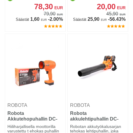
78,30
20,00
EUR
EUR
79,90
45,90
EUR
EUR
1,60
-2.00%
25,90
-56.43%
Säästät
Säästät
EUR
EUR
ROBOTA
ROBOTA
Robota
Robota
Akkutehopuhallin DC-
akkulehtipuhallin DC-
TA18V runko
LB36V runko
Hiiliharjallisella moottorilla
Robotan akkutyökalusarjan
varustettu t ehokas puhallin
tehokas lehtipuhallin, joka