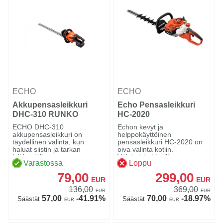
ECHO
ECHO
Akkupensasleikkuri
Echo Pensasleikkuri
DHC-310 RUNKO
HC-2020
ECHO DHC-310
Echon kevyt ja
akkupensasleikkuri on
helppokäyttöinen
täydellinen valinta, kun
pensasleikkuri HC-2020 on
haluat siistin ja tarkan
oiva valinta kotiin.
leikkuujäljen ...
Vähäpäästöisellä, am...
Varastossa
Loppu
79,00
299,00
EUR
EUR
136,00
369,00
EUR
EUR
57,00
-41.91%
70,00
-18.97%
Säästät
Säästät
EUR
EUR