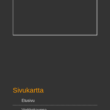
Sivukartta
Etusivu
Verkkokauppa