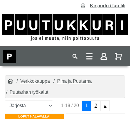
Kirjaudu / luo tili
Verkkokauppa
Piha ja Puutarha
Puutarhan työkalut
1-18 / 20
1
2
»
LOPUT HALAVALLA!