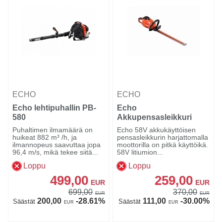
ECHO
ECHO
Echo lehtipuhallin PB-
Echo
580
Akkupensasleikkuri
ECHT-58V2AHEUC
Puhaltimen ilmamäärä on
Echo 58V akkukäyttöisen
huikeat 882 m³ /h, ja
pensasleikkurin harjattomalla
ilmannopeus saavuttaa jopa
moottorilla on pitkä käyttöikä.
96,4 m/s, mikä tekee siitä...
58V litiumion...
Loppu
Loppu
499,00
259,00
EUR
EUR
699,00
370,00
EUR
EUR
200,00
-28.61%
111,00
-30.00%
Säästät
Säästät
EUR
EUR