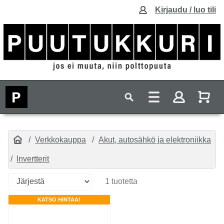
Kirjaudu / luo tili
Verkkokauppa
Akut, autosähkö ja elektroniikka
Invertterit
1 tuotetta
KATSO HINTAA!