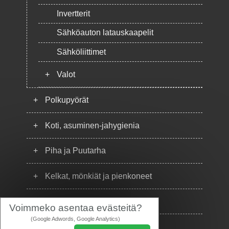
Invertterit
Sähköauton latauskaapelit
Sähköliittimet
+
Valot
+
Polkupyörät
+
Koti, asuminen-jahygienia
+
Piha ja Puutarha
+
Kelkat, mönkiät ja pienkoneet
+
Puhelimet
Voimmeko asentaa evästeitä?
(Google Adwords, Google Analytics)