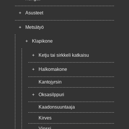
+
Asusteet
+
Metsätyö
+
Klapikone
+
Ketju tai sirkkeli katkaisu
+
Halkomakone
Kantojyrsin
+
Oksasilppuri
Kaadonsuuntaaja
Kirves
Vinssi