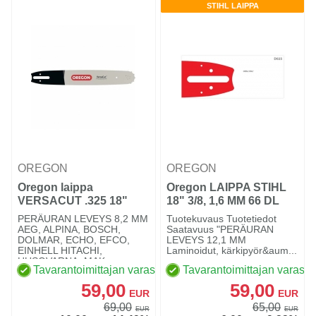
STIHL LAIPPA
OREGON
OREGON
Oregon laippa
Oregon LAIPPA STIHL
VERSACUT .325 18"
18" 3/8, 1,6 MM 66 DL
1,3MM 72 DL
PERÄURAN LEVEYS 8,2 MM
Tuotekuvaus Tuotetiedot
AEG, ALPINA, BOSCH,
Saatavuus "PERÄURAN
DOLMAR, ECHO, EFCO,
LEVEYS 12,1 MM
EINHELL HITACHI,
Laminoidut, kärkipyör&aum...
HUSQVARNA, MAK...
Tavarantoimittajan varastossa
Tavarantoimittajan varasto
59,00
59,00
EUR
EUR
69,00
65,00
EUR
EUR