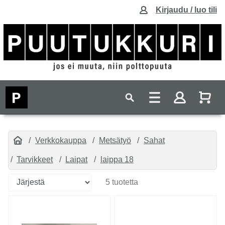
Kirjaudu / luo tili
Verkkokauppa
Metsätyö
Sahat
Tarvikkeet
Laipat
laippa 18
5 tuotetta