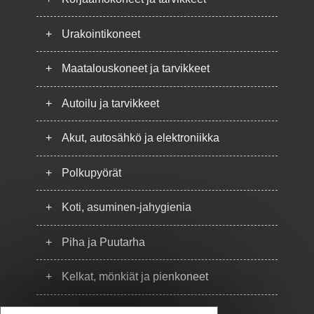
+
Urakointikoneet
+
Maatalouskoneet ja tarvikkeet
+
Autoilu ja tarvikkeet
+
Akut, autosähkö ja elektroniikka
+
Polkupyörät
+
Koti, asuminen-jahygienia
+
Piha ja Puutarha
+
Kelkat, mönkiät ja pienkoneet
+
Puhelimet