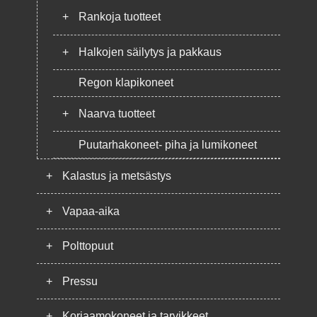
+
Rankoja tuotteet
+
Halkojen säilytys ja pakkaus
Regon klapikoneet
+
Naarva tuotteet
Puutarhakoneet- piha ja lumikoneet
+
Kalastus ja metsästys
+
Vapaa-aika
+
Polttopuut
+
Pressu
+
Korjaamokoneet ja tarvikkeet