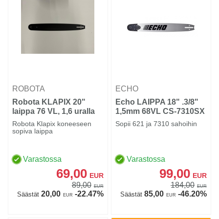
ROBOTA
ECHO
Robota KLAPIX 20"
Echo LAIPPA 18" .3/8"
laippa 76 VL, 1,6 uralla
1,5mm 68VL CS-7310SX
Robota Klapix koneeseen
Sopii 621 ja 7310 sahoihin
sopiva laippa
Varastossa
Varastossa
69,00
99,00
EUR
EUR
89,00
184,00
EUR
EUR
20,00
-22.47%
85,00
-46.20%
Säästät
Säästät
EUR
EUR