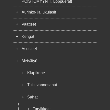
POISTOMYYNTI, Loppuerät!
+
Aurinko- ja lukulasit
+
Vaatteet
+
Kengät
+
Asusteet
+
Metsätyö
+
Klapikone
+
Tukkivannesahat
+
Sahat
+
Tarvikkeet