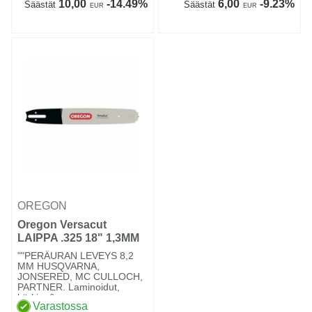
10,00
-14.49%
6,00
-9.23%
Säästät
Säästät
EUR
EUR
OREGON
Oregon Versacut
LAIPPA .325 18" 1,3MM
72VL
""PERÄURAN LEVEYS 8,2
MM HUSQVARNA,
JONSERED, MC CULLOCH,
PARTNER. Laminoidut,
kärkipy&ou...
Varastossa