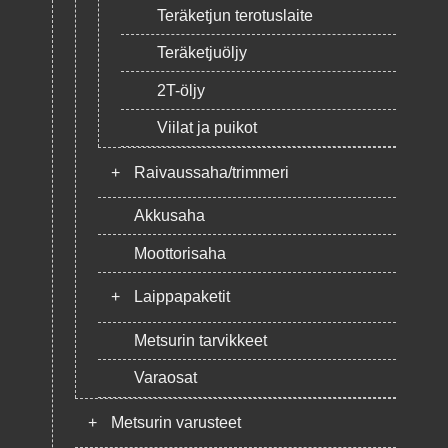
Teräketjun terotuslaite
Teräketjuöljy
2T-öljy
Viilat ja puikot
+
Raivaussaha/trimmeri
Akkusaha
Moottorisaha
+
Laippapaketit
Metsurin tarvikkeet
Varaosat
+
Metsurin varusteet