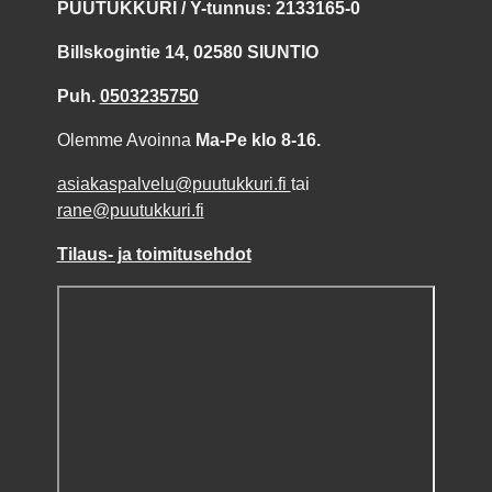
PUUTUKKURI / Y-tunnus: 2133165-0
Billskogintie 14, 02580 SIUNTIO
Puh.
0503235750
Olemme Avoinna
Ma-Pe klo 8-16.
asiakaspalvelu@puutukkuri.fi
tai
rane@puutukkuri.fi
Tilaus- ja toimitusehdot