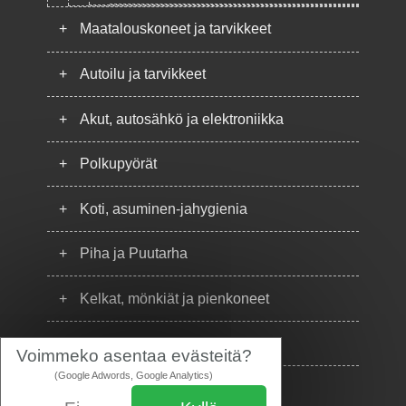
+
Maatalouskoneet ja tarvikkeet
+
Autoilu ja tarvikkeet
+
Akut, autosähkö ja elektroniikka
+
Polkupyörät
+
Koti, asuminen-jahygienia
+
Piha ja Puutarha
+
Kelkat, mönkiät ja pienkoneet
+
Puhelimet
Voimmeko asentaa evästeitä?
(Google Adwords, Google Analytics)