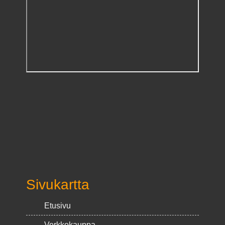
Sivukartta
Etusivu
Verkkokauppa