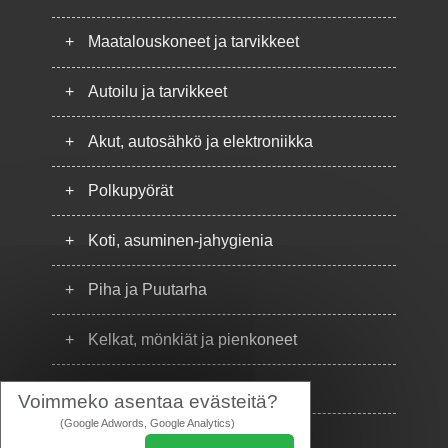
+
Maatalouskoneet ja tarvikkeet
+
Autoilu ja tarvikkeet
+
Akut, autosähkö ja elektroniikka
+
Polkupyörät
+
Koti, asuminen-jahygienia
+
Piha ja Puutarha
+
Kelkat, mönkiät ja pienkoneet
+
Puhelimet
Voimmeko asentaa evästeitä?
(Google Adwords, Google Analytics)