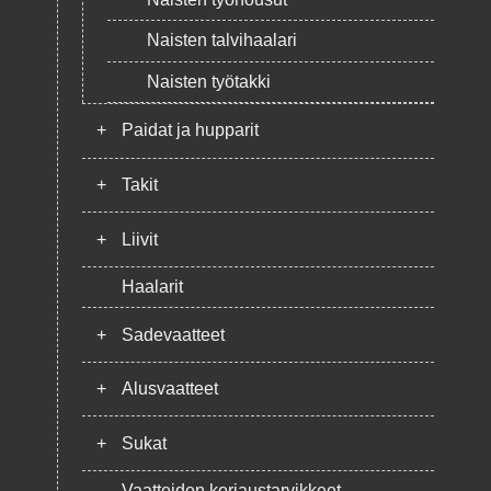
Naisten talvihaalari
Naisten työtakki
+
Paidat ja hupparit
+
Takit
+
Liivit
Haalarit
+
Sadevaatteet
+
Alusvaatteet
+
Sukat
Vaatteiden korjaustarvikkeet