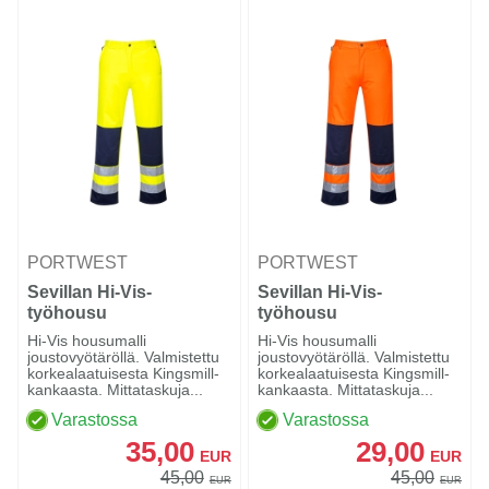
PORTWEST
PORTWEST
Sevillan Hi-Vis-
Sevillan Hi-Vis-
työhousu
työhousu
Keltainen/sininen
Oranssi/laivasto
Hi-Vis housumalli
Hi-Vis housumalli
joustovyötäröllä. Valmistettu
joustovyötäröllä. Valmistettu
korkealaatuisesta Kingsmill-
korkealaatuisesta Kingsmill-
kankaasta. Mittataskuja...
kankaasta. Mittataskuja...
Varastossa
Varastossa
35,00
29,00
EUR
EUR
45,00
45,00
EUR
EUR