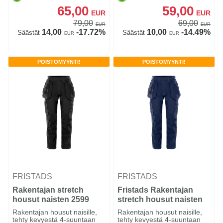
65,00
59,00
EUR
EUR
79,00
69,00
EUR
EUR
14,00
-17.72%
10,00
-14.49%
Säästät
Säästät
EUR
EUR
POISTOMYYNTI!
POISTOMYYNTI!
FRISTADS
FRISTADS
Rakentajan stretch
Fristads Rakentajan
housut naisten 2599
stretch housut naisten
LWS
2599 LWS
Rakentajan housut naisille,
Rakentajan housut naisille,
tehty kevyestä 4-suuntaan
tehty kevyestä 4-suuntaan