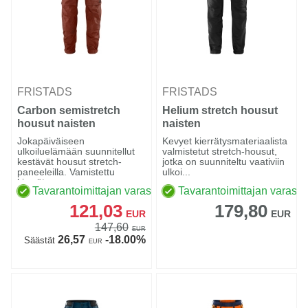
FRISTADS
FRISTADS
Carbon semistretch
Helium stretch housut
housut naisten
naisten
Jokapäiväiseen
Kevyet kierrätysmateriaalista
ulkoiluelämään suunnitellut
valmistetut stretch-housut,
kestävät housut stretch-
jotka on suunniteltu vaativiin
paneeleilla. Vamistettu
ulkoi...
kierräte...
Tavarantoimittajan varastossa
Tavarantoimittajan varasto
121,03
179,80
EUR
EUR
147,60
EUR
26,57
-18.00%
Säästät
EUR