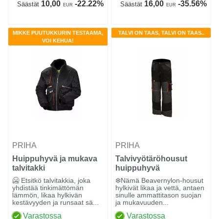
10,00
-22.22%
16,00
-35.56%
Säästät
Säästät
EUR
EUR
MIKKE PUUTUKKURIN TESTAAMA,
TALVI ON TAAS, TALVI ON TAAS..
VOI KEHUA!
PRIHA
PRIHA
Huippuhyvä ja mukava
Talvivyötäröhousut
talvitakki
huippuhyvä
🥶 Etsitkö talvitakkia, joka
❄️Nämä Beavernylon-housut
yhdistää tinkimättömän
hylkivät likaa ja vettä, antaen
lämmön, likaa hylkivän
sinulle ammattitason suojan
kestävyyden ja runsaat sä...
ja mukavuuden...
Varastossa
Varastossa