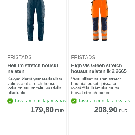
FRISTADS
FRISTADS
Helium stretch housut
High vis Green stretch
naisten
housut naisten lk 2 2665
GSTP
Kevyet kierrätysmateriaalista
Vastuulliset naisten stretch
valmistetut stretch-housut,
huomiohousut, joissa on
jotka on suunniteltu vaativiin
vyötäröllä lisämukavuutta
ulkoiluolo...
tuovat stretch-panee...
Tavarantoimittajan varastossa
Tavarantoimittajan varasto
179,80
208,90
EUR
EUR