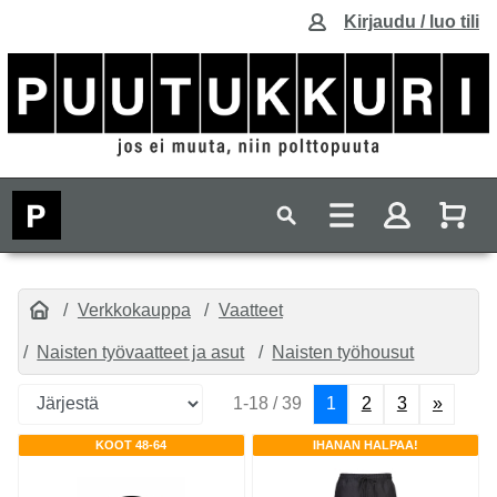
Kirjaudu / luo tili
Verkkokauppa
Vaatteet
Naisten työvaatteet ja asut
Naisten työhousut
1-18 / 39
1
2
3
»
KOOT 48-64
IHANAN HALPAA!