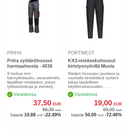
PRIHA
PORTWEST
Priha vyötäröhousut
KX3-reisitaskuhousut
harmaa/musta - 4036
kiristysnyörillä Musta
9 taskua mm.
Näiden housujen joustava ja
kännykkätasku, vasaralenkki,
nauhalla kiristettävä vyötärö
läpälliset reisitaskut, joissa
takaa täydellisen
työkalutaskuja ja vetoketj...
käyttömukavuuden.......
Varastossa
Varastossa
37,50
19,00
EUR
EUR
48,38
69,00
EUR
EUR
10,88
-22.49%
50,00
-72.46%
Säästät
Säästät
EUR
EUR