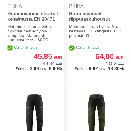
PRIHA
PRIHA
Huomioväriset shortsit
Huomioväriset
kelta/musta EN 20471
riipputaskuhousut
Lk.1 - 4325
kelta/musta EN 20471
Materiaali: likaa ja vettä
Materiaali: likaa hylkivää ja
lk.1 - 4132
hylkivää beavernylon-
kestävää T/C kangasta. 65%
kangasta. Materiaali
polyesteriä ...
huomioväreissä 80/20,
polyeste...
Varastossa
Varastossa
45,85
64,00
EUR
EUR
49,84
73,82
EUR
EUR
3,99
-8.00%
9,82
-13.30%
Säästät
Säästät
EUR
EUR