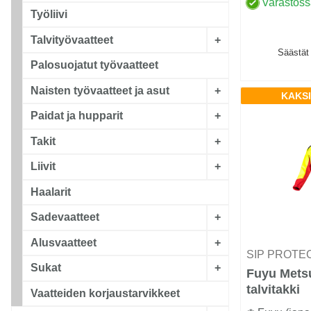
Varastos
Työliivi
Talvityövaatteet
+
Säästät
Palosuojatut työvaatteet
Naisten työvaatteet ja asut
+
KAKSI
Paidat ja hupparit
+
Takit
+
Liivit
+
Haalarit
Sadevaatteet
+
Alusvaatteet
+
SIP PROTE
Sukat
+
Fuyu Metsu
talvitakki
Vaatteiden korjaustarvikkeet