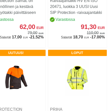
otection Sarnac on
Raivaajantakki HV EN ISO
nöllinen ja kestävä
20471, luokka 3 UUSI Uusi
yötakki päivittäiseen
SIP Protection -raivaajantakki
hön.......
oli ollut salaise...
rastossa
Varastossa
62,00
91,30
EUR
EUR
79,00
110,00
EUR
EUR
17,00
-21.52%
18,70
-17.00%
Säästät
Säästät
EUR
EUR
UUTUUS!
LOPUT
PROTECTION
PRIHA