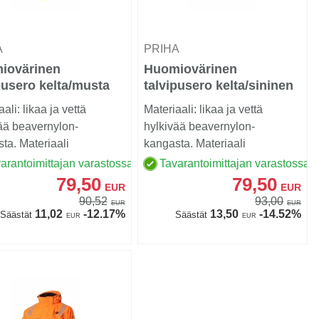
A
PRIHA
iovärinen
Huomiovärinen
pusero kelta/musta
talvipusero kelta/sininen
471 Lk.2 - 4076
EN 20471 Lk.3 - 4022
ali: likaa ja vettä
Materiaali: likaa ja vettä
ää beavernylon-
hylkivää beavernylon-
ta. Materiaali
kangasta. Materiaali
oväreissä 80/20
huomioväreissä 80/20
arantoimittajan varastossa
Tavarantoimittajan varastossa
er...
polyester...
79,50
79,50
EUR
EUR
90,52
93,00
EUR
EUR
11,02
-12.17%
13,50
-14.52%
Säästät
Säästät
EUR
EUR