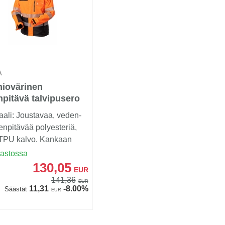
A
iovärinen
pitävä talvipusero
tyksellä
aali: Joustavaa, veden-
ssi/musta EN 20471
lenpitävää polyesteriä,
- 4341
 TPU kalvo. Kankaan
310gr/m2...
rastossa
130,05
EUR
141,36
EUR
11,31
-8.00%
Säästät
EUR