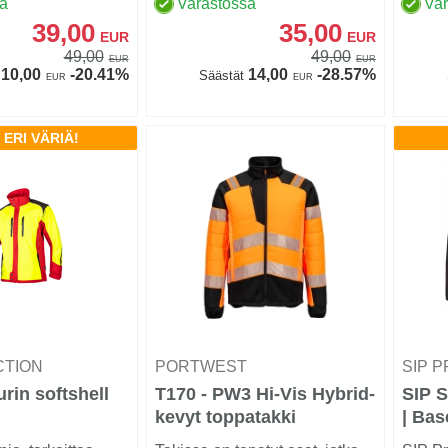
sa
Varastossa
Va
39,00
35,00
EUR
EUR
49,00
49,00
EUR
EUR
10,00
-20.41%
14,00
-28.57%
Säästät
EUR
EUR
 ERI VÄRIÄ!
CTION
PORTWEST
SIP 
rin softshell
T170 - PW3 Hi-Vis Hybrid-
SIP S
kevyt toppatakki
| Ba
Oranssi/musta