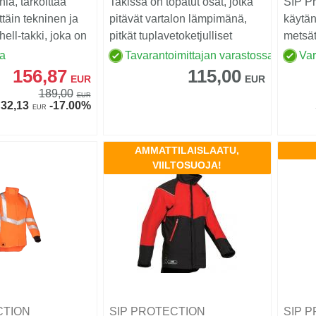
nia, tarkoittaa
Takissa on topatut osat, jotka
SIP Pr
ttäin tekninen ja
pitävät vartalon lämpimänä,
käytän
hell-takki, joka on
pitkät tuplavetoketjulliset
metsät
sivutaskut, ...
ulkotyö
sa
Tavarantoimittajan varastossa
Va
156,87
115,00
EUR
EUR
189,00
EUR
32,13
-17.00%
EUR
AMMATTILAISLAATU,
VIILTOSUOJA!
CTION
SIP PROTECTION
SIP 