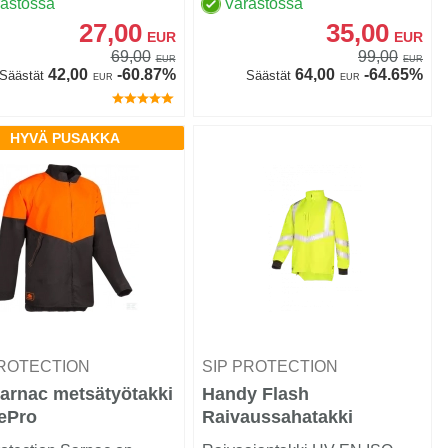
rastossa
Varastossa
27,00
35,00
EUR
EUR
69,00
99,00
EUR
EUR
42,00
-60.87%
64,00
-64.65%
Säästät
Säästät
EUR
EUR
HYVÄ PUSAKKA
PROTECTION
SIP PROTECTION
arnac metsätyötakki
Handy Flash
sePro
Raivaussahatakki