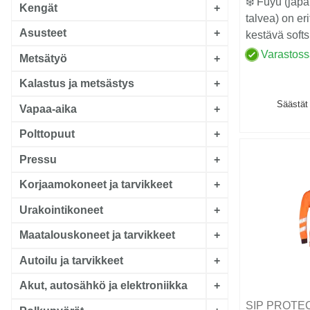
❄️ Fuyu (japa
Kengät
+
talvea) on eri
Asusteet
+
kestävä softs
suunn...
Varastos
Metsätyö
+
Kalastus ja metsästys
+
Säästät
Vapaa-aika
+
Polttopuut
+
Pressu
+
Korjaamokoneet ja tarvikkeet
+
Urakointikoneet
+
Maatalouskoneet ja tarvikkeet
+
Autoilu ja tarvikkeet
+
Akut, autosähkö ja elektroniikka
+
SIP PROTE