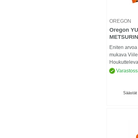
OREGON
Oregon Y
METSURIN
Eniten arvoa 
mukava Viile
Houkutteleva
Varastos
Säästät