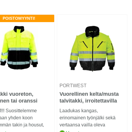
POISTOMYYNTI!
PORTWEST
kki vuoreton,
Vuorellinen kelta/musta
inen tai oranssi
talvitakki, irroitettavilla
hihoilla
!! Suosittelemme
Laadukas kangas,
aan yhden koon
erinomainen työnjälki sekä
män takin ja housut,
vertaansa vailla oleva
n normaali kok...
mukautuvuus ovat vakiona.