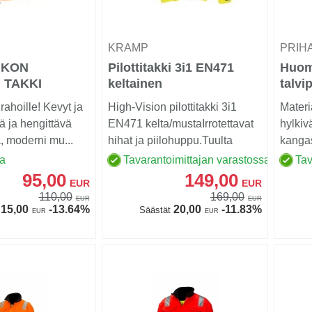
KRAMP
PRIH
UKON
Pilottitakki 3i1 EN471
Huom
 TAKKI
keltainen
talvi
EN 20
rahoille! Kevyt ja
High-Vision pilottitakki 3i1
Materia
ä ja hengittävä
EN471 kelta/mustaIrrotettavat
hylkiv
, moderni mu...
hihat ja piilohuppu.Tuulta
kangas
pitäv&au...
huomi
sa
Tavarantoimittajan varastossa
Tav
polyest
95,00
149,00
EUR
EUR
110,00
169,00
EUR
EUR
15,00
-13.64%
20,00
-11.83%
Säästät
EUR
EUR