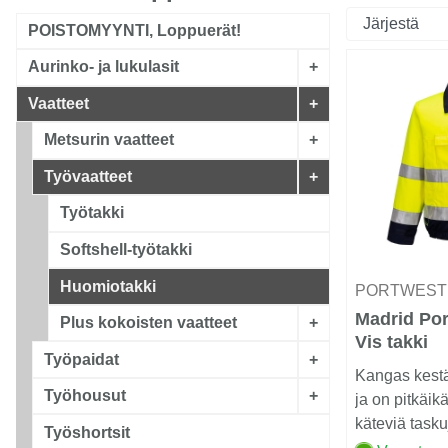
POISTOMYYNTI, Loppuerät!
Aurinko- ja lukulasit
+
Vaatteet
+
Metsurin vaatteet
+
Työvaatteet
+
Työtakki
Softshell-työtakki
Huomiotakki
PORTWES
Madrid Por
Plus kokoisten vaatteet
+
Vis takki
Työpaidat
+
keltainen/l
Kangas kestä
Työhousut
+
ja on pitkäik
käteviä tasku
Työshortsit
älypuhelintask