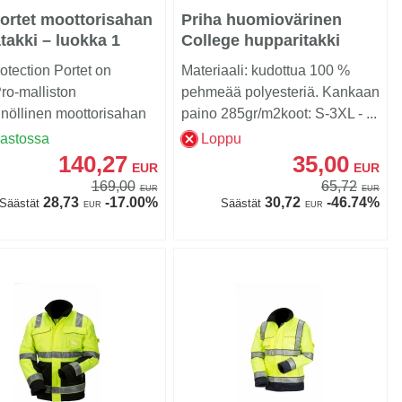
ortet moottorisahan
Priha huomiovärinen
takki – luokka 1
College hupparitakki
kelta/musta EN 20471
otection Portet on
Materiaali: kudottua 100 %
Lk.2 - 4323
ro-malliston
pehmeää polyesteriä. Kankaan
nöllinen moottorisahan
paino 285gr/m2koot: S-3XL - ...
kki tilapäiseen ja k...
rastossa
Loppu
140,27
35,00
EUR
EUR
169,00
65,72
EUR
EUR
28,73
-17.00%
30,72
-46.74%
Säästät
Säästät
EUR
EUR