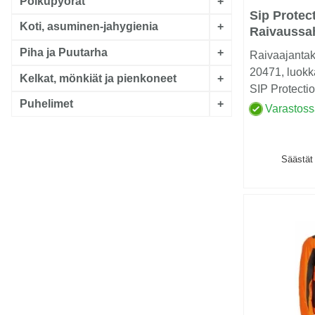
Polkupyörät
+
Sip Protec
Koti, asuminen-jahygienia
+
Raivaussa
Piha ja Puutarha
+
Raivaajanta
20471, luokk
Kelkat, mönkiät ja pienkoneet
+
SIP Protectio
Puhelimet
+
oli ollut salai
Varastos
Säästät