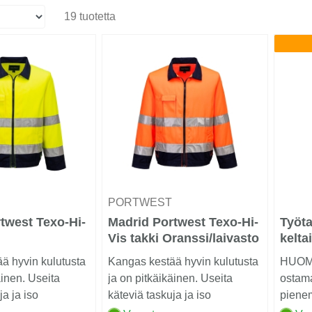
19 tuotetta
T
PORTWEST
twest Texo-Hi-
Madrid Portwest Texo-Hi-
Työta
Vis takki Oranssi/laivasto
kelta
aivasto
ä hyvin kulutusta
Kangas kestää hyvin kulutusta
HUOM!
äinen. Useita
ja on pitkäikäinen. Useita
ostam
ja ja iso
käteviä taskuja ja iso
pienem
u.......
älypuhelintasku.......
mitä o