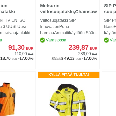
tion
Metsurin
SIP P
hatakki
viiltosuojatakki,Chainsaw
suoja
Jacket, puna-harmaa
kki HV EN ISO
Viiltosuojatakki SIP
SIP Pr
a 3 UUSI Uusi
InnovationPuna-
BaseP
n -raivaajantakki
harmaaAmmattikäyttöön.Säädettäv&a...
käytän
se...
suojata
sa
Varastossa
Va
91,30
239,87
EUR
EUR
110,00
289,00
EUR
EUR
18,70
-17.00%
49,13
-17.00%
Säästät
EUR
EUR
KYLLÄ PITÄÄ TUULTA!