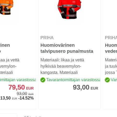
PRIHA
PRIH
inen
Huomiovärinen
Huom
o
talvipusero puna/musta
veden
usta EN 20471
EN 20471 Lk.2 - 4126
lämmi
kaa ja vettä
Materiaali: likaa ja vettä
Materi
oran
vernylon-
hylkivää beavernylon-
ja tuu
Lk.2 
eriaali
kangasta. Materiaali
jossa
ssä 80/20
huomioväre...
paino 
imittajan varastossa
Tavarantoimittajan varastossa
Va
79,50
93,00
EUR
EUR
93,00
EUR
13,50
-14.52%
EUR