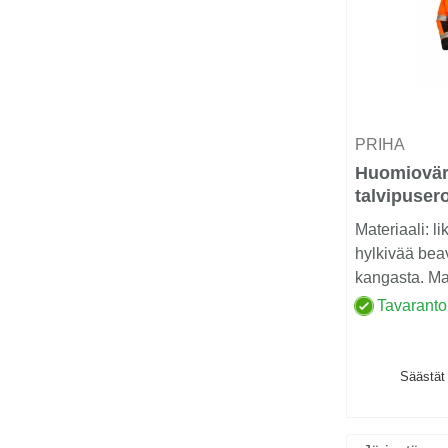
PRIHA
Huomiovär
talvipuser
oranssi/m
Materiaali: li
Lk.2 - 4122
hylkivää bea
kangasta. Mat
huomiovärei
Tavaranto
polyester...
Säästät