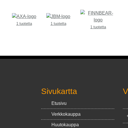
1 tuotetta
1 tuotetta
1 tuotetta
Sivukartta
V
Etusivu
Verkkokauppa
Huutokauppa