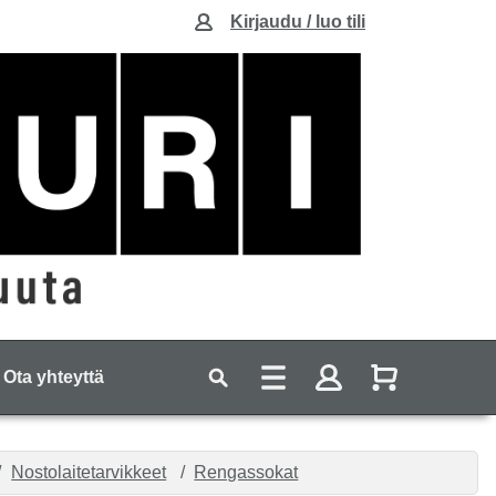
Kirjaudu / luo tili
Ota yhteyttä
Nostolaitetarvikkeet
Rengassokat