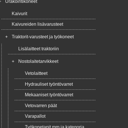
+
Urakointikoneet
Kaivurit
Kaivureiden lisävarusteet
+
Traktorit-varusteet ja työkoneet
Lisälaitteet traktoriin
+
Nostolaitetarvikkeet
Vetolaitteet
Hydrauliset työntövarret
Mekaaniset työntövarret
Vetovarren päät
Varapallot
Työkonetapit mm ja kategoria