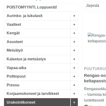
POISTOMYYNTI, Loppuerät!
Aurinko- ja lukulasit
+
Vaatteet
+
Kengät
+
Asusteet
+
Metsätyö
+
Kalastus ja metsästys
+
Vapaa-aika
+
PUUTUKKU
Rengas-so
Polttopuut
+
keltapassi
Pressu
+
Rengassokka,
Korjaamokoneet ja tarvikkeet
+
– Varmista ki
luotettavasti
Urakointikoneet
+