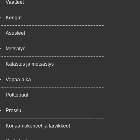
+
Vaatteet
+
Kengät
+
Asusteet
+
Metsätyö
+
Kalastus ja metsästys
+
Vapaa-aika
+
Polttopuut
+
Pressu
+
Korjaamokoneet ja tarvikkeet