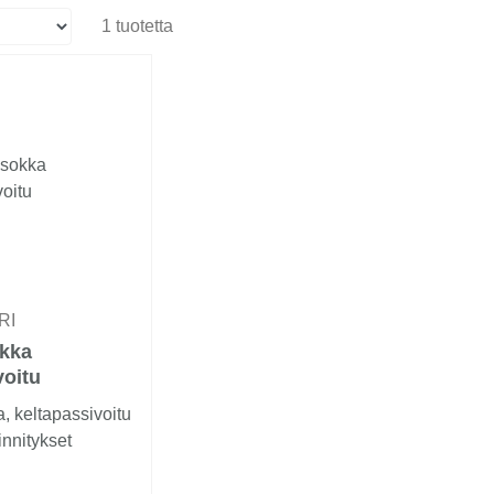
1 tuotetta
RI
kka
voitu
 keltapassivoitu
innitykset