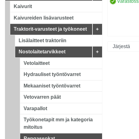
Varastos
Kaivurit
Kaivureiden lisävarusteet
Traktorit-varusteet ja työkoneet
+
Lisälaitteet traktoriin
Nostolaitetarvikkeet
+
Vetolaitteet
Hydrauliset työntövarret
Mekaaniset työntövarret
Vetovarren päät
Varapallot
Työkonetapit mm ja kategoria
mitoitus
Rengassokat