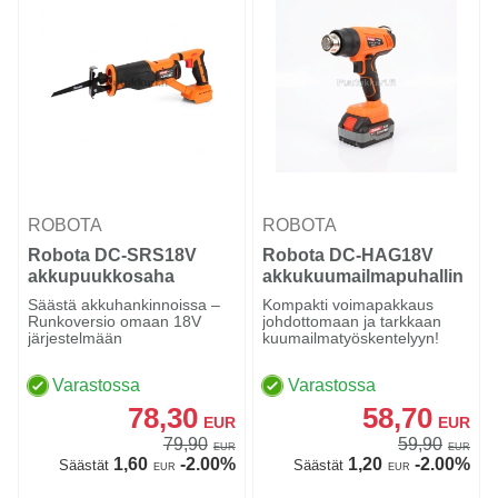
ROBOTA
ROBOTA
Robota DC-SRS18V
Robota DC-HAG18V
akkupuukkosaha
akkukuumailmapuhallin
Säästä akkuhankinnoissa –
Kompakti voimapakkaus
Runkoversio omaan 18V
johdottomaan ja tarkkaan
järjestelmään
kuumailmatyöskentelyyn!
Varastossa
Varastossa
78,30
58,70
EUR
EUR
79,90
59,90
EUR
EUR
1,60
-2.00%
1,20
-2.00%
Säästät
Säästät
EUR
EUR