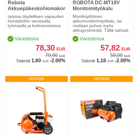
Robota
ROBOTA DC-MT18V
Akkuepäkeskohiomakone
Monitoimityökalu
125mm DC-SA18V
tarjoaa täydellisen vapauden
Monikäyttöinen
runko
hiontatöihin verstaalla,
akkumonitoimityökalu, tai
työmaalla ja kotiremoteissa.
voidaan puhua myös
akkujyrsimestä. Tällä sahaat,
leikkaat ...
Varastossa
Varastossa
78,30
57,82
EUR
EUR
79,90
59,00
EUR
EUR
1,60
-2.00%
1,18
-2.00%
Säästät
Säästät
EUR
EUR
UUTUUS!
UUTUUS!