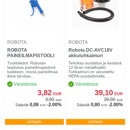
ROBOTA
ROBOTA
ROBOTA
Robota DC-AVC18V
PAINEILMAPISTOOLI
akkutuhkaimuri
Tuotetiedot: Robotan
Tehokas suodatus ja kestävä
laadukas paineilmapistooli
12 litran metallisäiliö.
kaikkeen, missä paineilmaa
Tuhkaimuri on varustettu
ikinä tarvitaa...
HEPA-suodattimella......
Varastossa
Varastossa
3,82
39,10
EUR
EUR
3,90
39,90
EUR
EUR
0,08
-2.00%
0,80
-2.00%
Säästät
Säästät
EUR
EUR
UUTUUS!
UUTUUS!