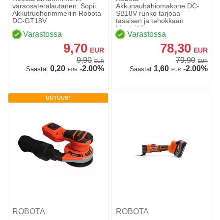
varaosaterälautanen. Sopii
Akkunauhahiomakone DC-
Akkutruohorimmeriin Robota
SB18V runko tarjoaa
DC-GT18V
tasaisen ja tehokkaan
hiontajäljen.
Varastossa
Varastossa
9,70
78,30
EUR
EUR
9,90
79,90
EUR
EUR
0,20
-2.00%
1,60
-2.00%
Säästät
Säästät
EUR
EUR
UUTUUS!
ROBOTA
ROBOTA