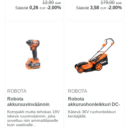
12,90
179,00
EUR
EUR
0,26
-2.00%
3,58
-2.00%
Säästät
Säästät
EUR
EUR
ROBOTA
ROBOTA
Robota
Robota
akkuruuvinväännin
akkuruohonleikkuri DC-
iskevä DC-QT18V runko
LM36V runko
Kompakti mutta tehokas 18V
Kätevä 36V ruohonleikkuri
iskevä ruuvinväännin, joka
kerääjällä.
soveltuu niin ammattilaiselle
kuin vaativalle...