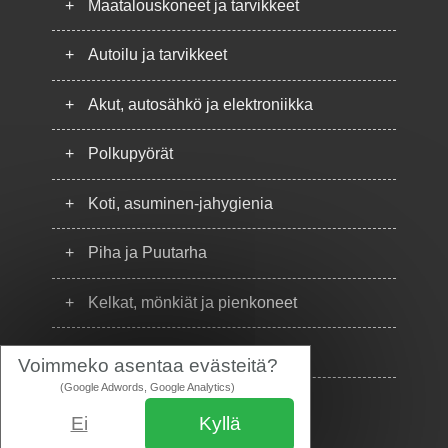
+
Maatalouskoneet ja tarvikkeet
+
Autoilu ja tarvikkeet
+
Akut, autosähkö ja elektroniikka
+
Polkupyörät
+
Koti, asuminen-jahygienia
+
Piha ja Puutarha
+
Kelkat, mönkiät ja pienkoneet
+
Puhelimet
Voimmeko asentaa evästeitä?
(Google Adwords, Google Analytics)
Ei
Kyllä