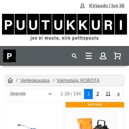
Kirjaudu / luo tili
Verkkokauppa
Valmistaja: ROBOTA
1-18 / 194
1
2
11
»
UUTUUS!