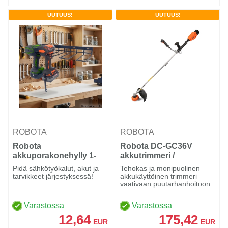
UUTUUS!
UUTUUS!
ROBOTA
ROBOTA
Robota
Robota DC-GC36V
akkuporakonehylly 1-
akkutrimmeri /
taso
raivaussaha
Pidä sähkötyökalut, akut ja
Tehokas ja monipuolinen
tarvikkeet järjestyksessä!
akkukäyttöinen trimmeri
vaativaan puutarhanhoitoon.
Varastossa
Varastossa
12,64
175,42
EUR
EUR