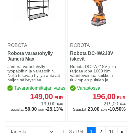
ROBOTA
ROBOTA
Robota varastohylly
Robota DC-IW218V
Jämerä Max
iskevä
akkumutterinväännin
Jämerä varastohylly
Robota DC-IW218V joka
3/4" runko
työpajoihin ja varastoihin.
tarjoaa jopa 1600 Nm
Neljä tukevaa hyllyä antavat
vääntövoimaa kaikkein
paljon säilytystilaa.....
tiukimpien pulttien ja
muttereiden...
Tavarantoimittajan varastossa
Varastossa
149,00
196,00
EUR
EUR
199,00
219,00
EUR
EUR
50,00
-25.13%
23,00
-10.50%
Säästät
Säästät
EUR
EUR
1-18 / 194
1
2
11
»