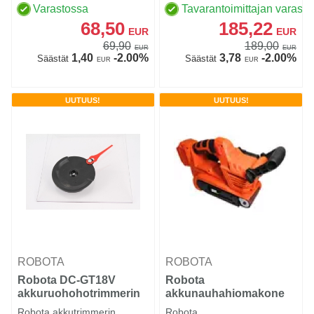
Varastossa
Tavarantoimittajan varasto
68,50
185,22
EUR
EUR
69,90
189,00
EUR
EUR
1,40
-2.00%
3,78
-2.00%
Säästät
Säästät
EUR
EUR
UUTUUS!
UUTUUS!
ROBOTA
ROBOTA
Robota DC-GT18V
Robota
akkuruohohotrimmerin
akkunauhahiomakone
pää ja varaterä
Robota akkutrimmerin
Robota