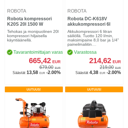
ROBOTA
ROBOTA
Robota kompressori
Robota DC-K618V
K20S 20l 1500 W
akkukompressori 6l
hiljainen
Tehokas ja monipuolinen 20l
Akkukompressori 6 litran
kompressori hiljaisella
säiliöllä. Tuotto 120 l/min,
käyntiäänellä.
maksimipaine 8,0 bar ja 1/4"
paineilmaliitin....
Tavarantoimittajan varastossa
Varastossa
665,42
214,62
EUR
EUR
679,00
219,00
EUR
EUR
13,58
-2.00%
4,38
-2.00%
Säästät
Säästät
EUR
EUR
UUTUUS!
UUTUUS!