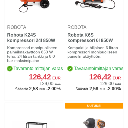
ROBOTA
ROBOTA
Robota K24S
Robota K6S
kompressori 24l 850W
kompressori 6l 850W
hiljainen
hiljainen
Kompressori monipuoliseen
Kompakti ja hiljainen 6 litran
paineilmakäyttöön 850 W
kompressori monipuoliseen
teho, 24 litran tankki ja 8,0
paineilmakäyttöön.
bar maksimipaine......
Tavarantoimittajan varastossa
Tavarantoimittajan varasto
126,42
126,42
EUR
EUR
129,00
129,00
EUR
EUR
2,58
-2.00%
2,58
-2.00%
Säästät
Säästät
EUR
EUR
UUTUUS!