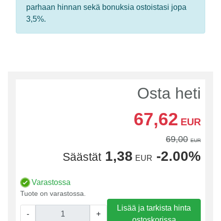
parhaan hinnan sekä bonuksia ostoistasi jopa
3,5%.
Osta heti
67,62
EUR
69,00
EUR
1,38
-2.00%
Säästät
EUR
Varastossa
Tuote on varastossa.
Lisää ja tarkista hinta
-
+
ostoskorissa