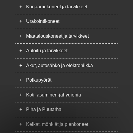
+
Korjaamokoneet ja tarvikkeet
+
Urakointikoneet
+
Maatalouskoneet ja tarvikkeet
+
Autoilu ja tarvikkeet
+
Akut, autosähkö ja elektroniikka
+
Polkupyörät
+
Koti, asuminen-jahygienia
+
Piha ja Puutarha
+
Kelkat, mönkiät ja pienkoneet