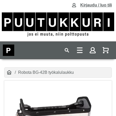
Kirjaudu / luo tili
Robota BG-42B työkalulaukku