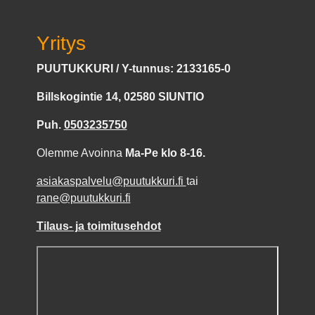
Yritys
PUUTUKKURI / Y-tunnus: 2133165-0
Billskogintie 14, 02580 SIUNTIO
Puh.
0503235750
Olemme Avoinna
Ma-Pe klo 8-16.
asiakaspalvelu@puutukkuri.fi
tai
rane@puutukkuri.fi
Tilaus- ja toimitusehdot