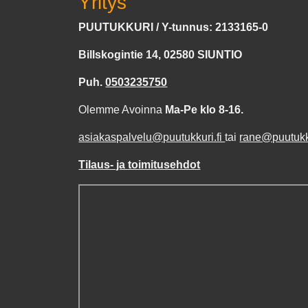
Yritys
PUUTUKKURI / Y-tunnus: 2133165-0
Billskogintie 14, 02580 SIUNTIO
Puh.
0503235750
Olemme Avoinna
Ma-Pe klo 8-16.
asiakaspalvelu@puutukkuri.fi
tai
rane@puutukku
Tilaus- ja toimitusehdot