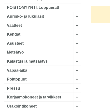
POISTOMYYNTI, Loppuerät!
Aurinko- ja lukulasit
+
Vaatteet
+
Kengät
+
Asusteet
+
Metsätyö
+
Kalastus ja metsästys
+
Vapaa-aika
+
Polttopuut
+
Pressu
+
Korjaamokoneet ja tarvikkeet
+
Urakointikoneet
+