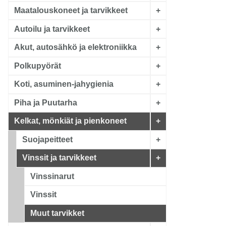
Maatalouskoneet ja tarvikkeet
+
Autoilu ja tarvikkeet
+
Akut, autosähkö ja elektroniikka
+
Polkupyörät
+
Koti, asuminen-jahygienia
+
Piha ja Puutarha
+
Kelkat, mönkiät ja pienkoneet
+
Suojapeitteet
+
Vinssit ja tarvikkeet
+
Vinssinarut
Vinssit
Muut tarvikket