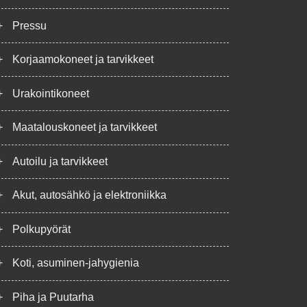
+
Pressu
+
Korjaamokoneet ja tarvikkeet
+
Urakointikoneet
+
Maatalouskoneet ja tarvikkeet
+
Autoilu ja tarvikkeet
+
Akut, autosähkö ja elektroniikka
+
Polkupyörät
+
Koti, asuminen-jahygienia
+
Piha ja Puutarha