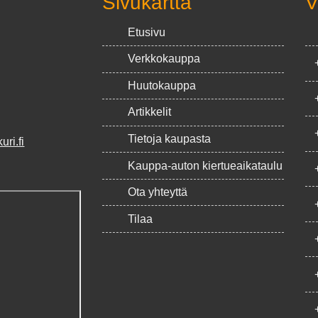
Sivukartta
V
Etusivu
Verkkokauppa
Huutokauppa
Artikkelit
Tietoja kaupasta
ri.fi
Kauppa-auton kiertueaikataulu
Ota yhteyttä
Tilaa