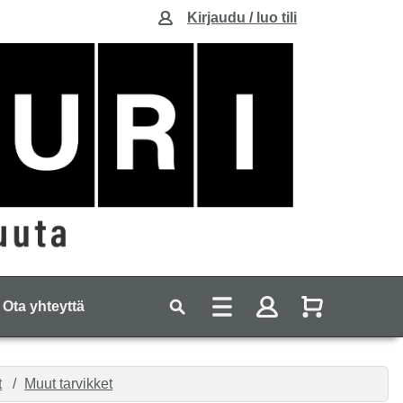
Kirjaudu / luo tili
Ota yhteyttä
t
Muut tarvikket