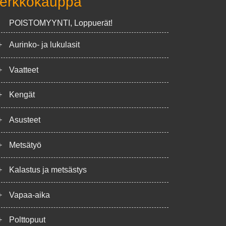
erkkokauppa
POISTOMYYNTI, Loppuerät!
+
Aurinko- ja lukulasit
+
Vaatteet
+
Kengät
+
Asusteet
+
Metsätyö
+
Kalastus ja metsästys
+
Vapaa-aika
+
Polttopuut