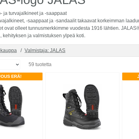
ja turvajalkineet ja -saappaat
ajalkineet, -saappaat ja -sandaalit takaavat korkeimman laad
t ovat olleet tunnusmerkkimme vuodesta 1916 lähtien. JALAS®-ta
, kehityksen ja valmistuksen ylpeä koti.
okauppa
Valmistaja: JALAS
59 tuotetta
JOUS ERÄ!