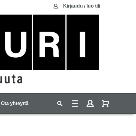
Kirjaudu / luo tili
Ota yhteyttä