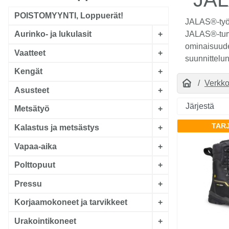
POISTOMYYNTI, Loppuerät!
JALAS®-työ- 
JALAS®-turv
Aurinko- ja lukulasit
+
ominaisuude
Vaatteet
+
suunnittelun
Kengät
+
Verkk
Asusteet
+
Metsätyö
+
TAR
Kalastus ja metsästys
+
Vapaa-aika
+
Polttopuut
+
Pressu
+
Korjaamokoneet ja tarvikkeet
+
Urakointikoneet
+