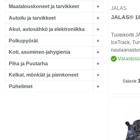
Maatalouskoneet ja tarvikkeet
+
JALAS
JALAS® 1
Autoilu ja tarvikkeet
+
Akut, autosähkö ja elektroniikka
+
Tuotekortti
Polkupyörät
+
IceTrack, Tu
naulaanastu
Koti, asuminen-jahygienia
+
materiaali pl
Varastos
Piha ja Puutarha
+
Kelkat, mönkiät ja pienkoneet
+
1
Säästät
Puhelimet
+