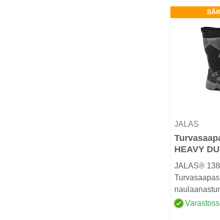
SÄK
JALAS
Turvasaap
HEAVY DU
JALAS® 1388
Turvasaapas
naulaanastu
materiaali te
Varastos
m...