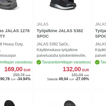
JALAS
JALA
as JALAS 1278
Työjalkine JALAS 5382
Työj
TY
SPOC
SPO
 Heavy Duty,
JALAS 5382 SpOc,
JALAS
,
Käyttömukava työjalkine
Käyttö
missuojan
palvelualalla työskenteleville,
palvel
räs, varvassuojan
jotka ovat jaloillaan koko...
jotka o
imittajan varastossa
Tavarantoimittajan varastossa
Tav
169,00
132,00
EUR
EUR
259,78
181,04
EUR
EUR
90,78
-34.94%
49,04
-27.09%
Säästät
EUR
EUR