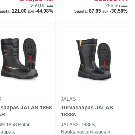
269,00
286,65
EUR
EUR
121,00
-44.98%
87,65
-30.58%
äästät
Säästät
EUR
EUR
S
JALAS
asaapas JALAS 1858
Turvasaapas JALAS
AR
1838s
® 1858 Polar,
JALAS® 1838S,
saapas,
Naulaanastumissuojan