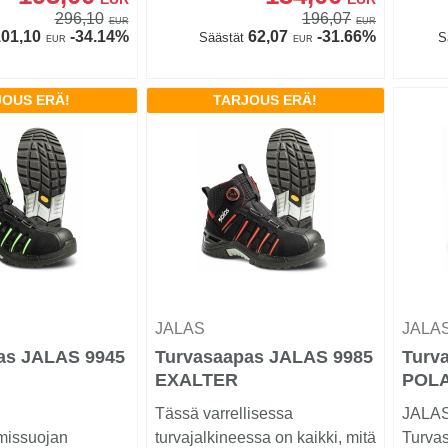
296,10
196,07
EUR
EUR
01,10
-34.14%
62,07
-31.66%
Säästät
S
EUR
EUR
JOUS ERÄ!
TARJOUS ERÄ!
JALAS
JALA
as JALAS 9945
Turvasaapas JALAS 9985
Turv
EXALTER
POL
Tässä varrellisessa
JALAS
missuojan
turvajalkineessa on kaikki, mitä
Turva