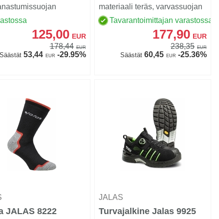
anastumissuojan
materiaali teräs, varvassuojan
aali teräs, varvassuojan
materiaali alumiini, PU-...
rastossa
Tavarantoimittajan varastossa
..
125,00
177,90
EUR
EUR
178,44
238,35
EUR
EUR
53,44
-29.95%
60,45
-25.36%
Säästät
Säästät
EUR
EUR
S
JALAS
a JALAS 8222
Turvajalkine Jalas 9925