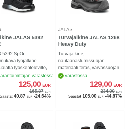
S
JALAS
alkine JALAS 5392
Turvajalkine JALAS 1268
C
Heavy Duty
 5392 SpOc,
Turvajalkine,
mukava työjalkine
naulaanastumissuojan
ualalla työskenteleville,
materiaali teräs, varvassuojan
vat jaloillaan koko...
materiaali komposiitti, PU-v...
arantoimittajan varastossa
Varastossa
125,00
129,00
EUR
EUR
165,87
234,00
EUR
EUR
40,87
-24.64%
105,00
-44.87%
Säästät
Säästät
EUR
EUR