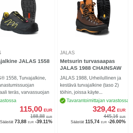
S
JALAS
ajalkine JALAS 1558
Metsurin turvasaapas
JALAS 1988 CHAINSAW
GTX
® 1558, Turvajalkine,
JALAS 1988, Urheilullinen ja
anastumissuojan
kestävä turvajalkine (taso 2)
aali teräs, varvassuojan
töihin, joissa käyte...
ali ...
rastossa
Tavarantoimittajan varastossa
115,00
329,42
EUR
EUR
188,88
445,16
EUR
EUR
73,88
-39.11%
115,74
-26.00%
Säästät
Säästät
EUR
EUR