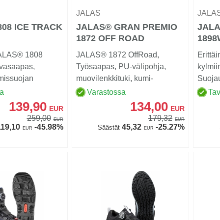
JALAS
JALA
808 ICE TRACK
JALAS® GRAN PREMIO
JALA
1872 OFF ROAD
1898
 JALAS® 1808
JALAS® 1872 OffRoad,
Erittä
rvasaapas,
Työsaapas, PU-välipohja,
kylmii
missuojan
muovilenkkituki, kumi-
Suoja
asmakäsit...
ulkopohja, pä...
sa
Varastossa
Tav
139,90
134,00
EUR
EUR
259,00
179,32
EUR
EUR
19,10
-45.98%
45,32
-25.27%
Säästät
EUR
EUR