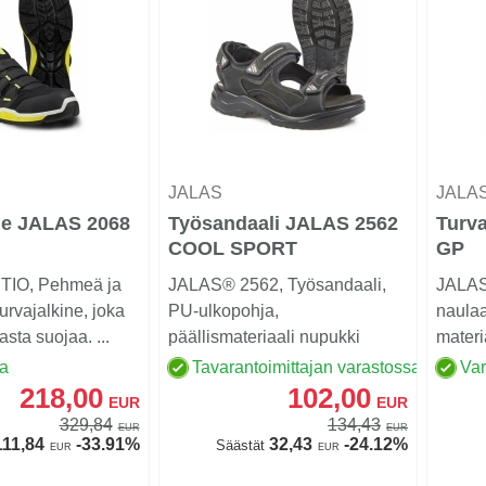
JALAS
JALA
ne JALAS 2068
Työsandaali JALAS 2562
Turv
COOL SPORT
GP
TIO, Pehmeä ja
JALAS® 2562, Työsandaali,
JALAS
turvajalkine, joka
PU-ulkopohja,
naula
asta suojaa. ...
päällismateriaali nupukki
materi
Toimitetaan ti...
materia
sa
Tavarantoimittajan varastossa
Va
218,00
102,00
EUR
EUR
329,84
134,43
EUR
EUR
11,84
-33.91%
32,43
-24.12%
Säästät
EUR
EUR