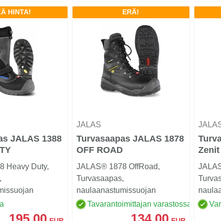
Ä HINTA!
ERÄ!
JALAS
JALA
as JALAS 1388
Turvasaapas JALAS 1878
Turv
TY
OFF ROAD
Zenit
 Heavy Duty,
JALAS® 1878 OffRoad,
JALAS
,
Turvasaapas,
Turva
missuojan
naulaanastumissuojan
naula
räs, varvassuojan
materiaali teräs, varvassuojan
materi
sa
Tavarantoimittajan varastossa
Va
mate...
195,00
134,00
EUR
EUR