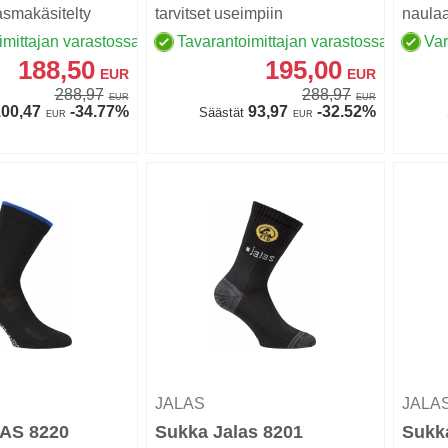
asmakäsitelty
tarvitset useimpiin
naula
PTC),
työtilanteisiin: PTC-tekst...
materi
imittajan varastossa
Tavarantoimittajan varastossa
Va
mater...
materi.
188,50
195,00
EUR
EUR
288,97
288,97
EUR
EUR
00,47
-34.77%
93,97
-32.52%
Säästät
EUR
EUR
JALAS
JALA
AS 8220
Sukka Jalas 8201
Sukk