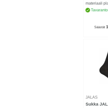
materiaali pl
komposiitti (
Tavaranto
varvassuojan 
1
Säästät
JALAS
Sukka JAL