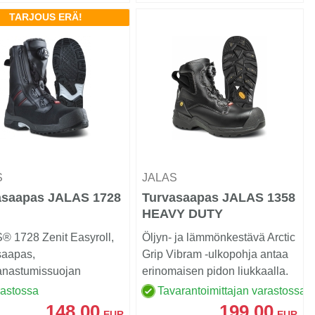
TARJOUS ERÄ!
S
JALAS
asaapas JALAS 1728
Turvasaapas JALAS 1358
HEAVY DUTY
® 1728 Zenit Easyroll,
Öljyn- ja lämmönkestävä Arctic
saapas,
Grip Vibram -ulkopohja antaa
anastumissuojan
erinomaisen pidon liukkaalla.
aali plasmakäsitelty k...
rastossa
Tavarantoimittajan varastossa
148,00
199,00
EUR
EUR