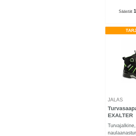
1
Säästät
TAR
JALAS
Turvasaap
EXALTER
Turvajalkine,
naulaanastu