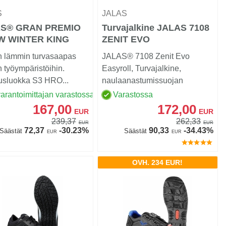
S
JALAS
S® GRAN PREMIO
Turvajalkine JALAS 7108
W WINTER KING
ZENIT EVO
in lämmin turvasaapas
JALAS® 7108 Zenit Evo
n työympäristöihin.
Easyroll, Turvajalkine,
usluokka S3 HRO...
naulaanastumissuojan
materiaali plasmakäsite...
arantoimittajan varastossa
Varastossa
167,00
172,00
EUR
EUR
239,37
262,33
EUR
EUR
72,37
-30.23%
90,33
-34.43%
Säästät
Säästät
EUR
EUR
OVH. 234 EUR!