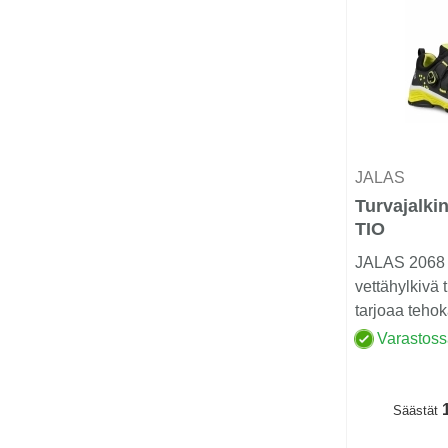
JALAS
Turvajalki
TIO
JALAS 2068 
vettähylkivä 
tarjoaa tehok
Varastos
1
Säästät