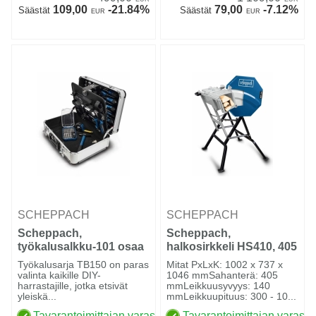
109,00
-21.84%
79,00
-7.12%
Säästät
Säästät
EUR
EUR
SCHEPPACH
SCHEPPACH
Scheppach,
Scheppach,
työkalusalkku-101 osaa
halkosirkkeli HS410, 405
mm, 2,2kW
Työkalusarja TB150 on paras
Mitat PxLxK: 1002 x 737 x
valinta kaikille DIY-
1046 mmSahanterä: 405
harrastajille, jotka etsivät
mmLeikkuusyvyys: 140
yleiskä...
mmLeikkuupituus: 300 - 10...
Tavarantoimittajan varastossa
Tavarantoimittajan varasto