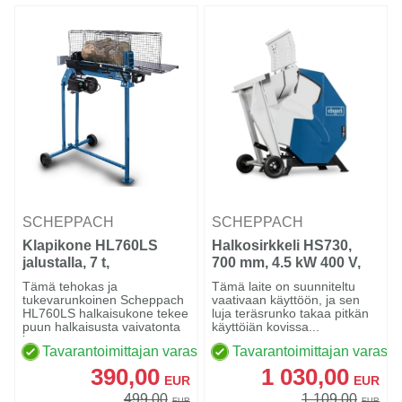
SCHEPPACH
SCHEPPACH
Klapikone HL760LS
Halkosirkkeli HS730,
jalustalla, 7 t,
700 mm, 4.5 kW 400 V,
Scheppach
Scheppach
Tämä tehokas ja
Tämä laite on suunniteltu
tukevarunkoinen Scheppach
vaativaan käyttöön, ja sen
HL760LS halkaisukone tekee
luja teräsrunko takaa pitkän
puun halkaisusta vaivatonta
käyttöiän kovissa...
ja...
Tavarantoimittajan varastossa
Tavarantoimittajan varasto
390,00
1 030,00
EUR
EUR
499,00
1 109,00
EUR
EUR