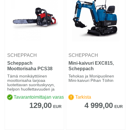
SCHEPPACH
SCHEPPACH
Scheppach
Mini‑kaivuri EXC815,
Moottorisaha PCS38
Scheppach
Tämä monikäyttöinen
Tehokas ja Monipuolinen
moottorisaha tarjoaa
Mini‑kaivuri Pihan Töihin
luotettavan suorituskyvyn,
helpon huollettavuuden ja
erino...
Tavarantoimittajan varastossa
Tarkista
129,00
4 999,00
EUR
EUR