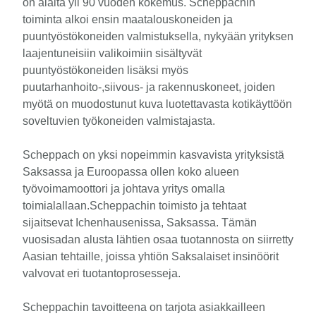
on alalta yli 90 vuoden kokemus. Scheppachin
toiminta alkoi ensin maatalouskoneiden ja
puuntyöstökoneiden valmistuksella, nykyään yrityksen
laajentuneisiin valikoimiin sisältyvät
puuntyöstökoneiden lisäksi myös
puutarhanhoito-,siivous- ja rakennuskoneet, joiden
myötä on muodostunut kuva luotettavasta kotikäyttöön
soveltuvien työkoneiden valmistajasta.
Scheppach on yksi nopeimmin kasvavista yrityksistä
Saksassa ja Euroopassa ollen koko alueen
työvoimamoottori ja johtava yritys omalla
toimialallaan.Scheppachin toimisto ja tehtaat
sijaitsevat Ichenhausenissa, Saksassa. Tämän
vuosisadan alusta lähtien osaa tuotannosta on siirretty
Aasian tehtaille, joissa yhtiön Saksalaiset insinöörit
valvovat eri tuotantoprosesseja.
Scheppachin tavoitteena on tarjota asiakkailleen