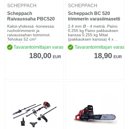
SCHEPPACH
SCHEPPACH
Scheppach
Scheppach BC 520
Raivaussaha PBC520
trimmerin varasiimasetti
Kaksi-yhdessä -koneessa:
2.4 mm Ø - 4 metriä. Paino
ruohotrimmerin ja
0.255 kg Paino pakkauksen
raivaussahan toiminnot.
kanssa 0.255 kg Mitat
Tehokas 52 cm³
(pakkauksen kanssa) 4 x ...
kaksitahtimoottor...
Tavarantoimittajan varastossa
Tavarantoimittajan varasto
180,00
18,90
EUR
EUR