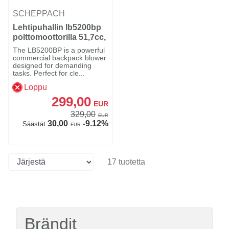
SCHEPPACH
Lehtipuhallin lb5200bp
polttomoottorilla 51,7cc,
Schweppes
The LB5200BP is a powerful
commercial backpack blower
designed for demanding
tasks. Perfect for cle...
Loppu
299,00
EUR
329,00
EUR
30,00
-9.12%
Säästät
EUR
17 tuotetta
Brändit