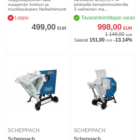
maaperän hoitoon ja
tahtisella bensiinimoottorilla.
muokkaukseen.Nelitahtimoottor...
3-vaiheinen ma...
Loppu
Tavarantoimittajan varasto
499,00
998,00
EUR
EUR
1 149,00
EUR
151,00
-13.14%
Säästät
EUR
SCHEPPACH
SCHEPPACH
Scheppach
Scheppach