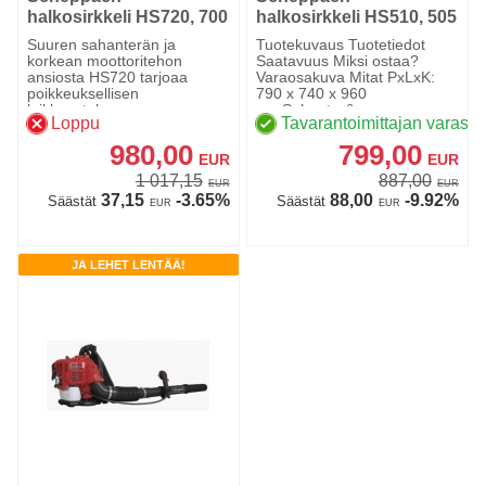
halkosirkkeli HS720, 700
halkosirkkeli HS510, 505
mm, 4,5 kW 400V,
mm, 2,6 kW
Suuren sahanterän ja
Tuotekuvaus Tuotetiedot
korkean moottoritehon
Saatavuus Miksi ostaa?
ansiosta HS720 tarjoaa
Varaosakuva Mitat PxLxK:
poikkeuksellisen
790 x 740 x 960
leikkaustehon, m...
mmSahanter&...
Loppu
Tavarantoimittajan varasto
980,00
799,00
EUR
EUR
1 017,15
887,00
EUR
EUR
37,15
-3.65%
88,00
-9.92%
Säästät
Säästät
EUR
EUR
JA LEHET LENTÄÄ!