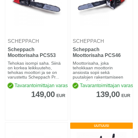
SCHEPPACH
SCHEPPACH
Scheppach
Scheppach
Moottorisaha PCS53
Moottorisaha PCS46
Tehokas isompi saha. Siinä
Moottorisaha, joka
on korkea leikkuuteho,
tehokkaan moottorin
tehokas moottori ja se on
ansiosta sopii sekä
varustettu Scheppach Pr...
puutalojen rakentamiseen
että polttopuid...
Tavarantoimittajan varastossa
Tavarantoimittajan varasto
149,00
139,00
EUR
EUR
UUTUUS!