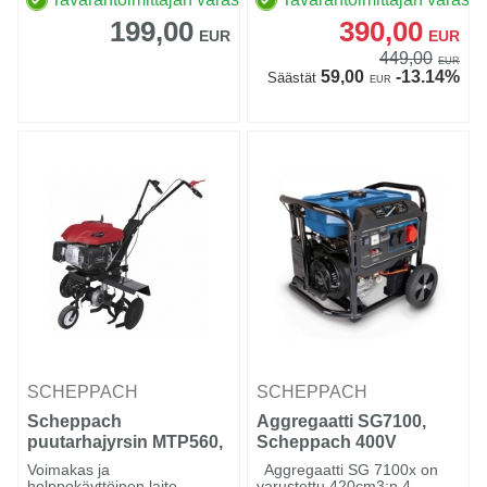
199,00
390,00
EUR
EUR
449,00
EUR
59,00
-13.14%
Säästät
EUR
SCHEPPACH
SCHEPPACH
Scheppach
Aggregaatti SG7100,
puutarhajyrsin MTP560,
Scheppach 400V
Voimakas ja
Aggregaatti SG 7100x on
helppokäyttöinen laite
varustettu 420cm3:n 4-