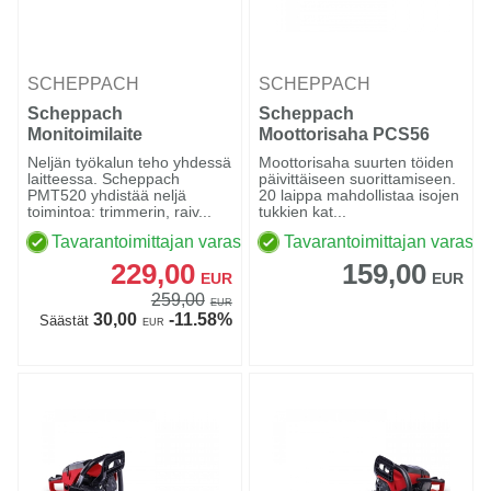
SCHEPPACH
SCHEPPACH
Scheppach
Scheppach
Monitoimilaite
Moottorisaha PCS56
puutarhaan PMT520
Neljän työkalun teho yhdessä
Moottorisaha suurten töiden
laitteessa. Scheppach
päivittäiseen suorittamiseen.
PMT520 yhdistää neljä
20 laippa mahdollistaa isojen
toimintoa: trimmerin, raiv...
tukkien kat...
Tavarantoimittajan varastossa
Tavarantoimittajan varasto
229,00
159,00
EUR
EUR
259,00
EUR
30,00
-11.58%
Säästät
EUR