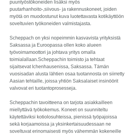
puuntyöstökoneiden lisäksi myös
puutarhanhoito-,siivous- ja rakennuskoneet, joiden
myötä on muodostunut kuva luotettavasta kotikäyttöön
soveltuvien työkoneiden valmistajasta.
Scheppach on yksi nopeimmin kasvavista yrityksistä
Saksassa ja Euroopassa ollen koko alueen
työvoimamoottori ja johtava yritys omalla
toimialallaan.Scheppachin toimisto ja tehtaat
sijaitsevat Ichenhausenissa, Saksassa. Tämän
vuosisadan alusta lähtien osaa tuotannosta on siirretty
Aasian tehtaille, joissa yhtiön Saksalaiset insinöörit
valvovat eri tuotantoprosesseja.
Scheppachin tavoitteena on tarjota asiakkailleen
miellyttävä työkokemus. Koneet on suunniteltu
käytettäviksi kotiolosuhteissa, pienissä työpajoissa
sekä korjaamoissa ja yksinkertaisuudessaan ne
soveltuvat erinomaisesti myös vähemmän kokeneille