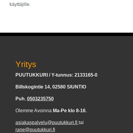
käyttäjille.
Yritys
PUUTUKKURI / Y-tunnus: 2133165-0
Billskogintie 14, 02580 SIUNTIO
Puh.
0503235750
Olemme Avoinna
Ma-Pe klo 8-16.
asiakaspalvelu@puutukkuri.fi
tai
rane@puutukkuri.fi