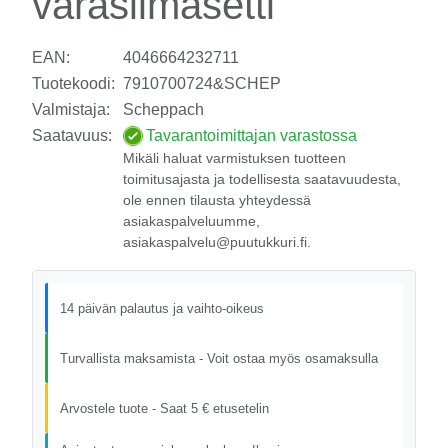
varasiimasetti
EAN:
4046664232711
Tuotekoodi:
7910700724&SCHEP
Valmistaja:
Scheppach
Saatavuus:
Tavarantoimittajan varastossa
Mikäli haluat varmistuksen tuotteen
toimitusajasta ja todellisesta saatavuudesta,
ole ennen tilausta yhteydessä
asiakaspalveluumme,
asiakaspalvelu@puutukkuri.fi.
14 päivän palautus ja vaihto-oikeus
Turvallista maksamista - Voit ostaa myös osamaksulla
Arvostele tuote - Saat 5 € etusetelin