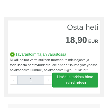
Osta heti
18,90
EUR
Tavarantoimittajan varastossa
Mikäli haluat varmistuksen tuotteen toimitusajasta ja
todellisesta saatavuudesta, ole ennen tilausta yhteydessä
asiakaspalveluumme, asiakaspalvelu@puutukkuri.fi.
Lisää ja tarkista hinta
-
+
ostoskorissa