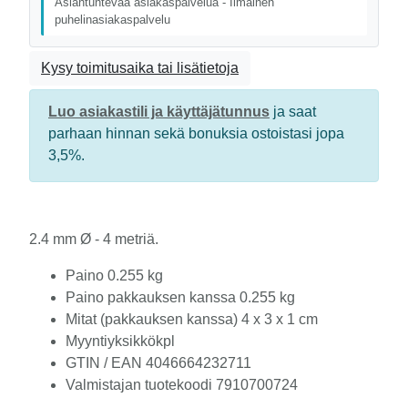
Asiantuntevaa asiakaspalvelua - Ilmainen
puhelinasiakaspalvelu
Kysy toimitusaika tai lisätietoja
Luo asiakastili ja käyttäjätunnus
ja saat
parhaan hinnan sekä bonuksia ostoistasi jopa
3,5%.
2.4 mm Ø - 4 metriä.
Paino
0.255 kg
Paino pakkauksen kanssa
0.255 kg
Mitat (pakkauksen kanssa)
4 x 3 x 1 cm
Myyntiyksikkö
kpl
GTIN / EAN
4046664232711
Valmistajan tuotekoodi
7910700724