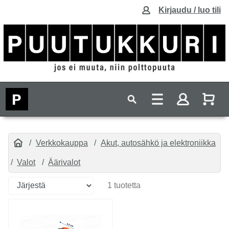
Kirjaudu / luo tili
Verkkokauppa
Akut, autosähkö ja elektroniikka
Valot
Äärivalot
1 tuotetta