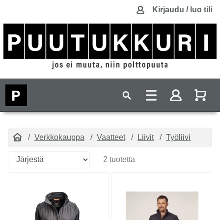
Kirjaudu / luo tili
Verkkokauppa
Vaatteet
Liivit
Työliivi
2 tuotetta