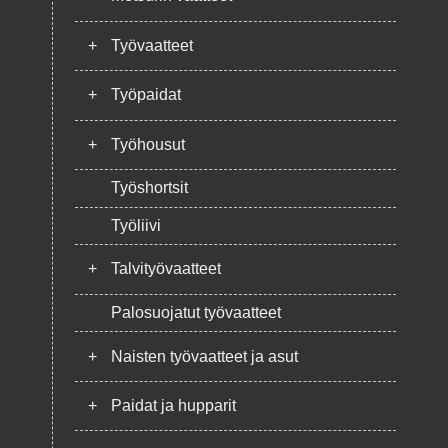
+
Työvaatteet
+
Työpaidat
+
Työhousut
Työshortsit
Työliivi
+
Talvityövaatteet
Palosuojatut työvaatteet
+
Naisten työvaatteet ja asut
+
Paidat ja hupparit