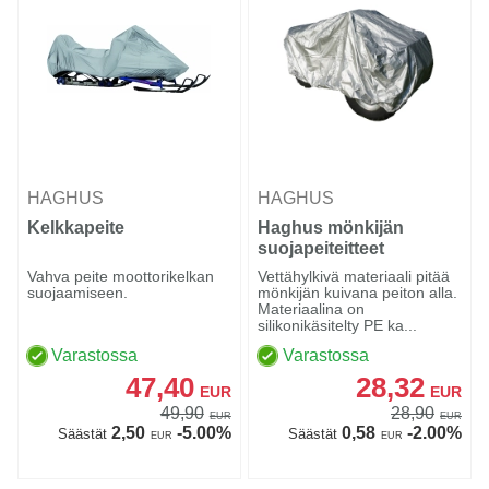
HAGHUS
HAGHUS
Kelkkapeite
Haghus mönkijän
suojapeiteitteet
Vahva peite moottorikelkan
Vettähylkivä materiaali pitää
suojaamiseen.
mönkijän kuivana peiton alla.
Materiaalina on
silikonikäsitelty PE ka...
Varastossa
Varastossa
47,40
28,32
EUR
EUR
49,90
28,90
EUR
EUR
2,50
-5.00%
0,58
-2.00%
Säästät
Säästät
EUR
EUR