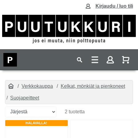
Kirjaudu / luo tili
Verkkokauppa
Kelkat, mönkiät ja pienkoneet
Suojapeitteet
2 tuotetta
HALAVALLA!