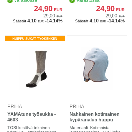
Varastossa
Varastossa
24,90
24,90
EUR
EUR
29,00
29,00
EUR
EUR
4,10
-14.14%
4,10
-14.14%
Säästät
Säästät
EUR
EUR
HUIPPU SUKAT TYÖKENKIIN
PRIHA
PRIHA
YAMAtune työsukka -
Nahkainen kotimainen
4603
kypäränalus huppu
vaalea - 4704
TOSI kestävä tekninen
Materiaali: Kotimaista
työsukka - antibakteerinen
lampaannahkaa - yksi koko -