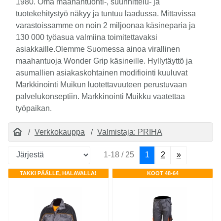
1980. Oma maahantuonti-, suunnittelu- ja
tuotekehitystyö näkyy ja tuntuu laadussa. Mittavissa
varastoissamme on noin 2 miljoonaa käsineparia ja
130 000 työasua valmiina toimitettavaksi
asiakkaille.Olemme Suomessa ainoa virallinen
maahantuoja Wonder Grip käsineille. Hyllytäyttö ja
asumallien asiakaskohtainen modifiointi kuuluvat
Markkinointi Muikun luotettavuuteen perustuvaan
palvelukonseptiin. Markkinointi Muikku vaatettaa
työpaikan.
Verkkokauppa
Valmistaja: PRIHA
1-18 / 25
1
2
»
TAKKI PÄÄLLE, HALAVALLA!
KOOT 48-64