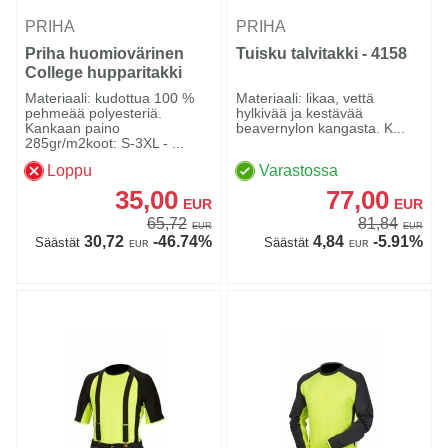
PRIHA
PRIHA
Priha huomiovärinen
Tuisku talvitakki - 4158
College hupparitakki
kelta/musta EN 20471
Materiaali: kudottua 100 %
Materiaali: likaa, vettä
Lk.2 - 4323
pehmeää polyesteriä.
hylkivää ja kestävää
Kankaan paino
beavernylon kangasta. K...
285gr/m2koot: S-3XL - ...
Loppu
Varastossa
35,00
77,00
EUR
EUR
65,72
81,84
EUR
EUR
30,72
-46.74%
4,84
-5.91%
Säästät
Säästät
EUR
EUR