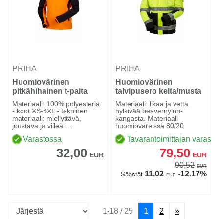
PRIHA
PRIHA
Huomiovärinen
Huomiovärinen
pitkähihainen t-paita
talvipusero kelta/musta
oranssi/musta - 4089
EN 20471 Lk.2 - 4076
Materiaali: 100% polyesteriä
Materiaali: likaa ja vettä
- koot XS-3XL - tekninen
hylkivää beavernylon-
materiaali: miellyttävä,
kangasta. Materiaali
joustava ja viileä i...
huomioväreissä 80/20
polyester...
Varastossa
Tavarantoimittajan varasto
32,00
79,50
EUR
EUR
90,52
EUR
11,02
-12.17%
Säästät
EUR
1-18 / 25
1
2
»