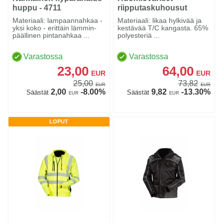
huppu - 4711
riipputaskuhousut
kelta/musta EN 20471
Materiaali: lampaannahkaa -
Materiaali: likaa hylkivää ja
lk.1 - 4132
yksi koko - erittäin lämmin-
kestävää T/C kangasta. 65%
päällinen pintanahkaa ...
polyesteriä ...
Varastossa
Varastossa
23,00
64,00
EUR
EUR
25,00
73,82
EUR
EUR
2,00
-8.00%
9,82
-13.30%
Säästät
Säästät
EUR
EUR
LOPUT