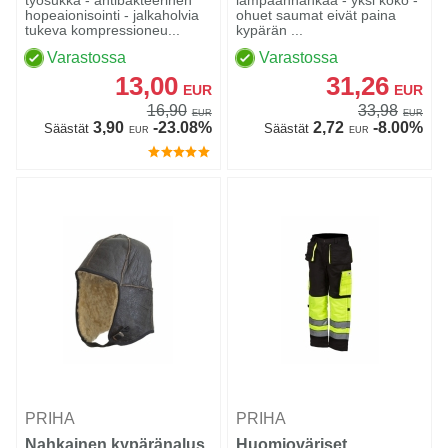
hopeaionisointi - jalkaholvia
ohuet saumat eivät paina
tukeva kompressioneu...
kypärän ...
Varastossa
Varastossa
13,00
31,26
EUR
EUR
16,90
33,98
EUR
EUR
3,90
-23.08%
2,72
-8.00%
Säästät
Säästät
EUR
EUR
PRIHA
PRIHA
Nahkainen kypäränalus
Huomioväriset