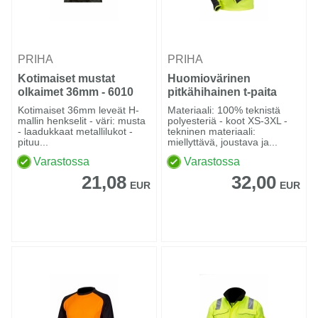
PRIHA
PRIHA
Kotimaiset mustat
Huomiovärinen
olkaimet 36mm - 6010
pitkähihainen t-paita
kelta/musta - 4088
Kotimaiset 36mm leveät H-
Materiaali: 100% teknistä
mallin henkselit - väri: musta
polyesteriä - koot XS-3XL -
- laadukkaat metallilukot -
tekninen materiaali:
pituu...
miellyttävä, joustava ja...
Varastossa
Varastossa
21,08
32,00
EUR
EUR