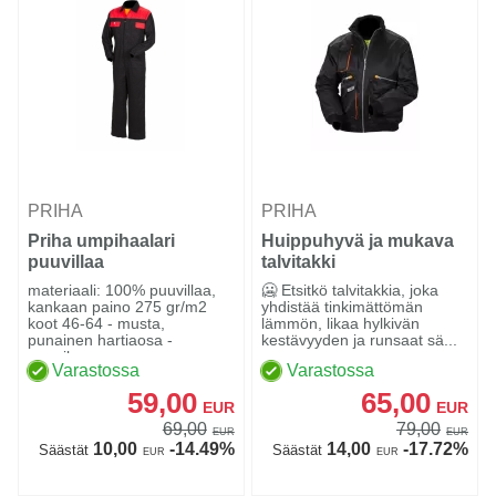
PRIHA
PRIHA
Priha umpihaalari
Huippuhyvä ja mukava
puuvillaa
talvitakki
musta/punainen - 4011
materiaali: 100% puuvillaa,
🥶 Etsitkö talvitakkia, joka
kankaan paino 275 gr/m2
yhdistää tinkimättömän
koot 46-64 - musta,
lämmön, likaa hylkivän
punainen hartiaosa -
kestävyyden ja runsaat sä...
nappik...
Varastossa
Varastossa
59,00
65,00
EUR
EUR
69,00
79,00
EUR
EUR
10,00
-14.49%
14,00
-17.72%
Säästät
Säästät
EUR
EUR