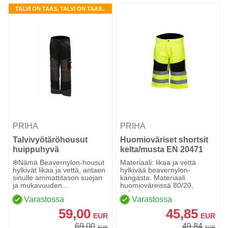
TALVI ON TAAS, TALVI ON TAAS..
PRIHA
PRIHA
Talvivyötäröhousut
Huomioväriset shortsit
huippuhyvä
kelta/musta EN 20471
Lk.1 - 4325
❄️Nämä Beavernylon-housut
Materiaali: likaa ja vettä
hylkivät likaa ja vettä, antaen
hylkivää beavernylon-
sinulle ammattitason suojan
kangasta. Materiaali
ja mukavuuden...
huomioväreissä 80/20,
polyeste...
Varastossa
Varastossa
59,00
45,85
EUR
EUR
69,00
49,84
EUR
EUR