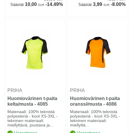
10,00
-14.49%
3,99
-8.00%
Säästät
Säästät
EUR
EUR
PRIHA
PRIHA
Huomiovärinen t-paita
Huomiovärinen t-paita
kelta/musta - 4085
oranssi/musta - 4086
Materiaali: 100% teknistä
Materiaali: 100% teknistä
polyesteriä - koot XS-3XL -
polyesteriä - koot XS-3XL -
tekninen materiaali:
tekninen materiaali:
miellyttävä, joustava ja...
miellyttä...