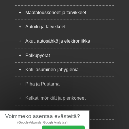
+
Maatalouskoneet ja tarvikkeet
+
Autoilu ja tarvikkeet
+
Akut, autosähkö ja elektroniikka
+
Polkupyörät
+
Koti, asuminen-jahygienia
+
Piha ja Puutarha
+
Kelkat, mönkiät ja pienkoneet
+
Puhelimet
Voimmeko asentaa evästeitä?
(Google Adwords, Google Analytics)