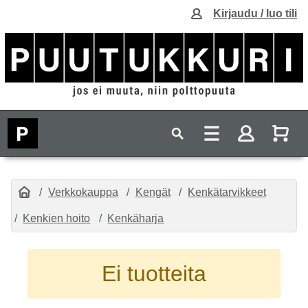
Kirjaudu / luo tili
Verkkokauppa
Kengät
Kenkätarvikkeet
Kenkien hoito
Kenkäharja
Ei tuotteita