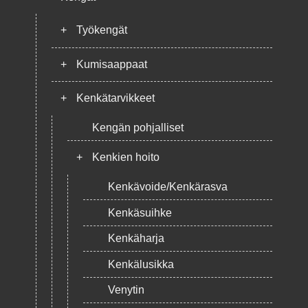
+
Työkengät
+
Kumisaappaat
+
Kenkätarvikkeet
Kengän pohjalliset
+
Kenkien hoito
Kenkävoide/Kenkärasva
Kenkäsuihke
Kenkäharja
Kenkälusikka
Venytin