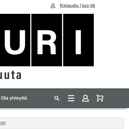
Kirjaudu / luo tili
Ota yhteyttä
met