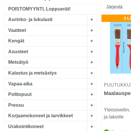
POISTOMYYNTI, Loppuerät!
3 
Aurinko- ja lukulasit
+
Vaatteet
+
Kengät
+
Asusteet
+
Metsätyö
+
Kalastus ja metsästys
+
Vapaa-aika
+
PUUTUKKU
Maalauspe
Polttopuut
+
Pressu
+
Yleissivellin,
Korjaamokoneet ja tarvikkeet
+
ja lakoille
Urakointikoneet
+