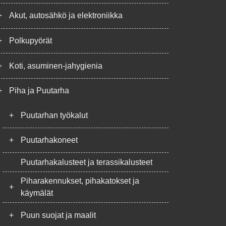
+
Akut, autosähkö ja elektroniikka
+
Polkupyörät
+
Koti, asuminen-jahygienia
+
Piha ja Puutarha
+
Puutarhan työkalut
+
Puutarhakoneet
Puutarhakalusteet ja terassikalusteet
Piharakennukset, pihakatokset ja
+
käymälät
+
Puun suojat ja maalit