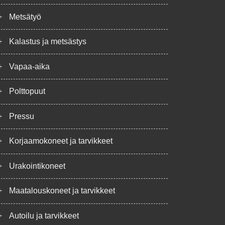
+
Metsätyö
+
Kalastus ja metsästys
+
Vapaa-aika
+
Polttopuut
+
Pressu
+
Korjaamokoneet ja tarvikkeet
+
Urakointikoneet
+
Maatalouskoneet ja tarvikkeet
+
Autoilu ja tarvikkeet