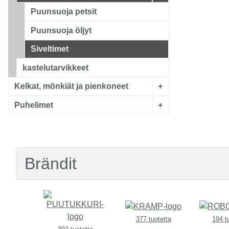
Puunsuoja petsit
Puunsuoja öljyt
Siveltimet
kastelutarvikkeet
Kelkat, mönkiät ja pienkoneet
+
Puhelimet
+
Brändit
377 tuotetta
194 t