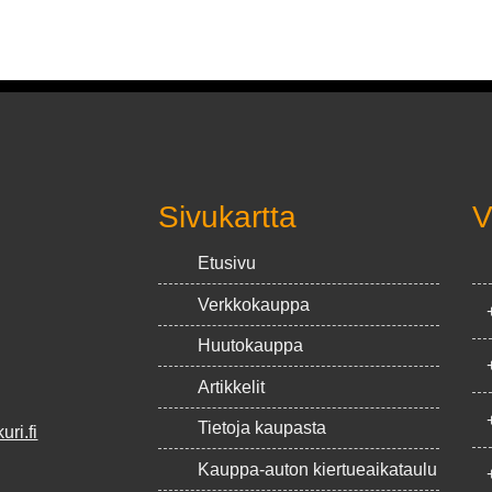
Sivukartta
V
Etusivu
Verkkokauppa
Huutokauppa
Artikkelit
Tietoja kaupasta
ri.fi
Kauppa-auton kiertueaikataulu