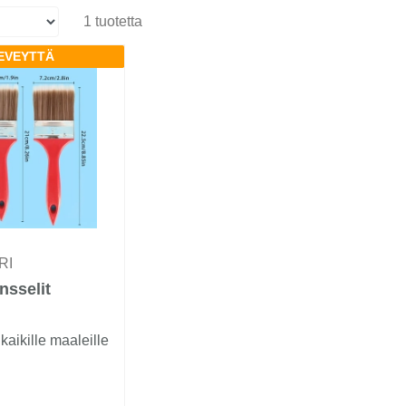
1 tuotetta
LEVEYTTÄ
RI
nsselit
 kaikille maaleille