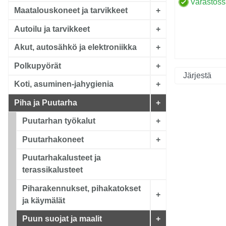
Varastos
Maatalouskoneet ja tarvikkeet
+
Autoilu ja tarvikkeet
+
Akut, autosähkö ja elektroniikka
+
Polkupyörät
+
Koti, asuminen-jahygienia
+
Piha ja Puutarha
+
Puutarhan työkalut
+
Puutarhakoneet
+
Puutarhakalusteet ja
terassikalusteet
Piharakennukset, pihakatokset
+
ja käymälät
Puun suojat ja maalit
+