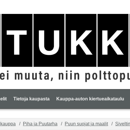
elit
Tietoja kaupasta
Kauppa-auton kiertueaikataulu
okauppa
Piha ja Puutarha
Puun suojat ja maalit
Sivelti