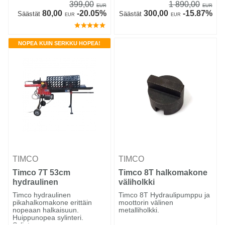
399,00
1 890,00
EUR
EUR
80,00
-20.05%
300,00
-15.87%
Säästät
Säästät
EUR
EUR
NOPEA KUIN SERKKU HOPEA!
TIMCO
TIMCO
Timco 7T 53cm
Timco 8T halkomakone
hydraulinen
väliholkki
pikahalkomakone
Timco hydraulinen
Timco 8T Hydraulipumppu ja
jaloilla
pikahalkomakone erittäin
moottorin välinen
nopeaan halkaisuun.
metalliholkki.
Huippunopea sylinteri.
Sylinter...