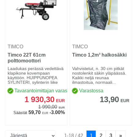
TIMCO
TIMCO
Timco 22T 61cm
Timco 1,2m³ halkosäkki
polttomoottori
pikahalkomakone
Laadukas perässä vedettävä
Vahvistetut, n. 30 cm pitkät
klapikone kovempaan
nostolenkit säkin yläpäässä.
käyttöön. HUIPPUNOPEA
Kaikki neljä reunaa
SYLINTERI, sylinterin liike
ilmastoitua, normaali...
va...
Tavarantoimittajan varastossa
Varastossa
1 930,30
13,90
EUR
EUR
1 990,00
EUR
59,70
-3.00%
Säästät
EUR
1-18 / 42
1
2
3
»