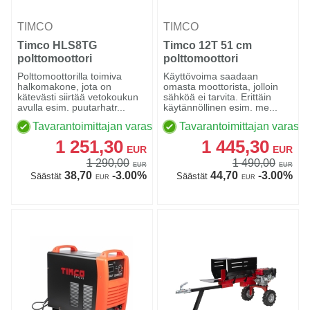
TIMCO
TIMCO
Timco HLS8TG
Timco 12T 51 cm
polttomoottori
polttomoottori
halkomakone
pikahalkomakone
Polttomoottorilla toimiva
Käyttövoima saadaan
jaloilla
halkomakone, jota on
omasta moottorista, jolloin
kätevästi siirtää vetokoukun
sähköä ei tarvita. Erittäin
avulla esim. puutarhatr...
käytännöllinen esim. me...
Tavarantoimittajan varastossa
Tavarantoimittajan varasto
1 251,30
1 445,30
EUR
EUR
1 290,00
1 490,00
EUR
EUR
38,70
-3.00%
44,70
-3.00%
Säästät
Säästät
EUR
EUR