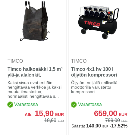
TIMCO
TIMCO
Timco halkosäkki 1,5 m³
Timco 4x1 hv 100 l
ylä-ja alalenkit,
öljytön kompressori
95x95x160 cm
Kaksi sivua ovat erittäin
Öljytön, neljällä erillisellä
hengittävää verkkoa ja kaksi
moottorilla varustettu
muuta ilmastoitua,
kompressori.
normaalisti hengittävää s...
Varastossa
Varastossa
15,90
659,00
Alk.
EUR
EUR
18,90
799,00
EUR
EUR
140,00
-17.52%
Säästät
EUR