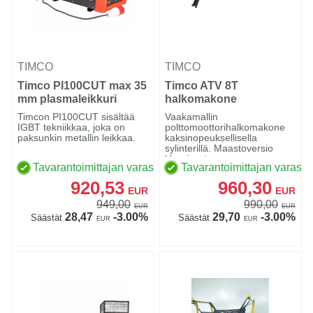
TIMCO
TIMCO
Timco PI100CUT max 35
Timco ATV 8T
mm plasmaleikkuri
halkomakone
Timcon PI100CUT sisältää
Vaakamallin
IGBT tekniikkaa, joka on
polttomoottorihalkomakone
paksunkin metallin leikkaa.
kaksinopeuksellisella
sylinterillä. Maastoversio
klassisesta ...
Tavarantoimittajan varastossa
Tavarantoimittajan varasto
920,53
960,30
EUR
EUR
949,00
990,00
EUR
EUR
28,47
-3.00%
29,70
-3.00%
Säästät
Säästät
EUR
EUR