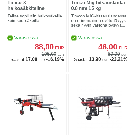
Timco X
Timco Mig hitsauslanka
halkosäkkiteline
0.8 mm 15 kg
Teline sopii niin halkosäkeille
Timcon MIG-hitsauslangassa
kuin suursäkeille.
on erinomainen syötettävyys
sekä hyvin vakiona pysyvä...
Varastossa
Varastossa
88,00
46,00
EUR
EUR
105,00
59,90
EUR
EUR
17,00
-16.19%
13,90
-23.21%
Säästät
Säästät
EUR
EUR