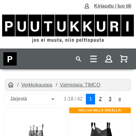
Kirjaudu / luo tili
Verkkokauppa
Valmistaja: TIMCO
1-18 / 42
1
2
3
»
HULLUA MILLÄ SÄKÄLLÄ!