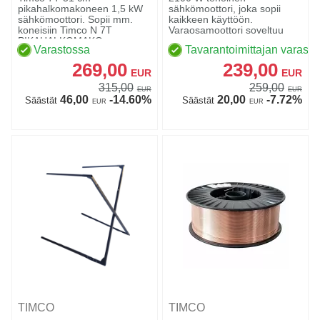
pikahalkomakoneen 1,5 kW
sähkömoottori, joka sopii
sähkömoottori. Sopii mm.
kaikkeen käyttöön.
koneisiin Timco N 7T
Varaosamoottori soveltuu
PIKAHALKOMAKO...
suoraan seura...
Varastossa
Tavarantoimittajan varasto
269,00
239,00
EUR
EUR
315,00
259,00
EUR
EUR
46,00
-14.60%
20,00
-7.72%
Säästät
Säästät
EUR
EUR
TIMCO
TIMCO