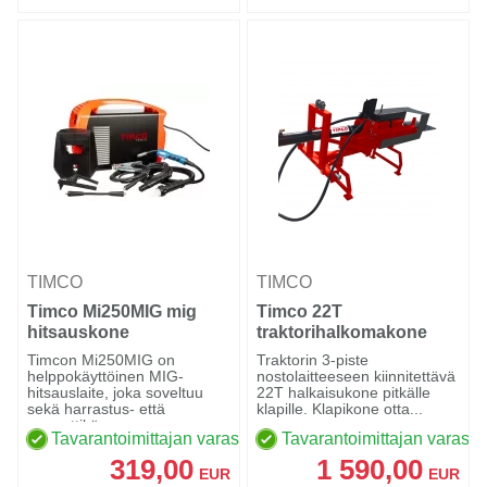
TIMCO
TIMCO
Timco Mi250MIG mig
Timco 22T
hitsauskone
traktorihalkomakone
1050mm puulle
Timcon Mi250MIG on
Traktorin 3-piste
helppokäyttöinen MIG-
nostolaitteeseen kiinnitettävä
hitsauslaite, joka soveltuu
22T halkaisukone pitkälle
sekä harrastus- että
klapille. Klapikone otta...
ammattikäy...
Tavarantoimittajan varastossa
Tavarantoimittajan varasto
319,00
1 590,00
EUR
EUR