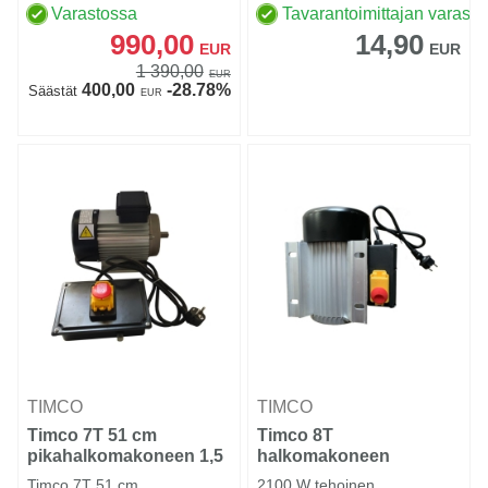
Varastossa
Tavarantoimittajan varasto
990,00
14,90
EUR
EUR
1 390,00
EUR
400,00
-28.78%
Säästät
EUR
TIMCO
TIMCO
Timco 7T 51 cm
Timco 8T
pikahalkomakoneen 1,5
halkomakoneen
kW sähkömoottori
moottori
Timco 7T 51 cm
2100 W tehoinen