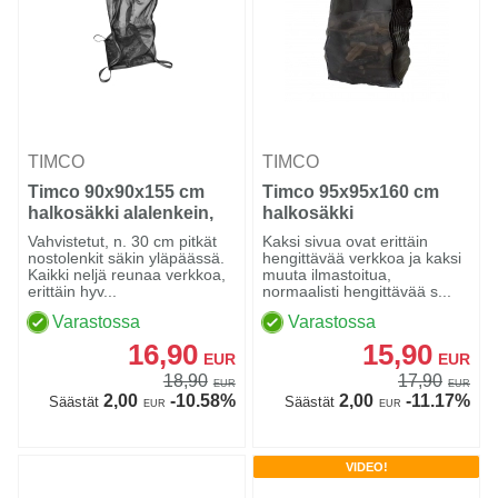
TIMCO
TIMCO
Timco 90x90x155 cm
Timco 95x95x160 cm
halkosäkki alalenkein,
halkosäkki
verkkoa
Vahvistetut, n. 30 cm pitkät
Kaksi sivua ovat erittäin
nostolenkit säkin yläpäässä.
hengittävää verkkoa ja kaksi
Kaikki neljä reunaa verkkoa,
muuta ilmastoitua,
erittäin hyv...
normaalisti hengittävää s...
Varastossa
Varastossa
16,90
15,90
EUR
EUR
18,90
17,90
EUR
EUR
2,00
-10.58%
2,00
-11.17%
Säästät
Säästät
EUR
EUR
VIDEO!