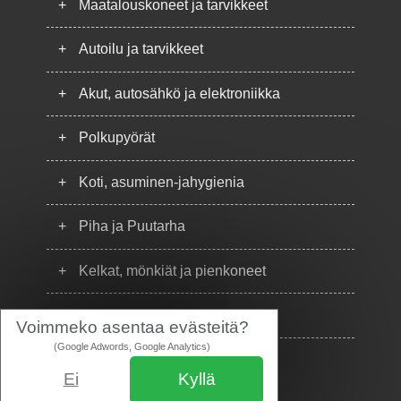
+
Maatalouskoneet ja tarvikkeet
+
Autoilu ja tarvikkeet
+
Akut, autosähkö ja elektroniikka
+
Polkupyörät
+
Koti, asuminen-jahygienia
+
Piha ja Puutarha
+
Kelkat, mönkiät ja pienkoneet
+
Puhelimet
Voimmeko asentaa evästeitä?
(Google Adwords, Google Analytics)
Ei
Kyllä