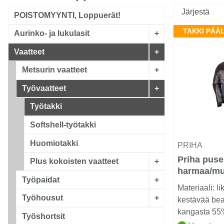
POISTOMYYNTI, Loppuerät!
TAKKI PÄÄ
Aurinko- ja lukulasit
+
Vaatteet
+
Metsurin vaatteet
+
Työvaatteet
+
Työtakki
Softshell-työtakki
Huomiotakki
PRIHA
Priha puse
Plus kokoisten vaatteet
+
harmaa/mu
Työpaidat
+
Materiaali: li
Työhousut
+
kestävää be
kangasta 55% 
Työshortsit