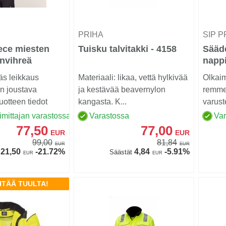
PRIHA
SIP 
eece miesten
Tuisku talvitakki - 4158
Sääde
vinvihreä
nappi
äs leikkaus
Materiaali: likaa, vettä hylkivää
Olkaim
n joustava
ja kestävää beavernylon
remmei
uotteen tiedot
kangasta. K...
varust
..
imittajan varastossa
Varastossa
Va
77,50
77,00
EUR
EUR
99,00
81,84
EUR
EUR
21,50
-21.72%
4,84
-5.91%
Säästät
EUR
EUR
ITÄÄ TUULTA!