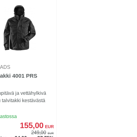
TADS
takki 4001 PRS
pitävä ja vettähylkivä
u talvitakki kestävästä
.
rastossa
155,00
EUR
249,00
EUR