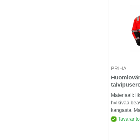
PRIHA
Huomiovär
talvipuser
EN 20471 L
Materiaali: li
hylkivää bea
kangasta. Mat
huomioväre..
Tavaranto