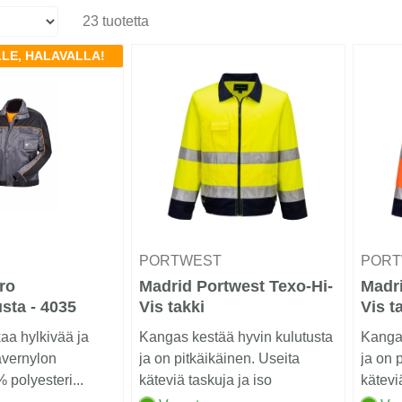
23 tuotetta
LLE, HALAVALLA!
PORTWEST
POR
ro
Madrid Portwest Texo-Hi-
Madri
sta - 4035
Vis takki
Vis t
keltainen/laivasto
kaa hylkivää ja
Kangas kestää hyvin kulutusta
Kangas
avernylon
ja on pitkäikäinen. Useita
ja on 
polyesteri...
käteviä taskuja ja iso
kätevi
älypuhelintasku.......
älypuhe