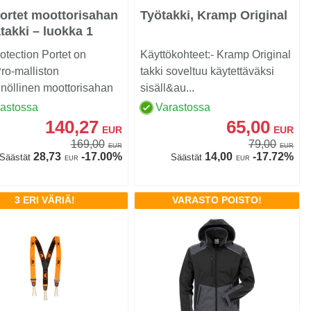
ortet moottorisahan
Työtakki, Kramp Original
takki – luokka 1
otection Portet on
Käyttökohteet:- Kramp Original
ro-malliston
takki soveltuu käytettäväksi
nöllinen moottorisahan
sisäll&au...
kki tilapäiseen ja k...
rastossa
Varastossa
140,27
65,00
EUR
EUR
169,00
79,00
EUR
EUR
28,73
-17.00%
14,00
-17.72%
Säästät
Säästät
EUR
EUR
3 ERI VÄRIÄ!
VARASTO POISTO!