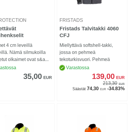
PROTECTION
FRISTADS
ttävät
Fristads Talvitakki 4060
henkselit
CFJ
et 4 cm leveillä
Miellyttävä softshell-takki,
llä. Nämä silmukoilla
jossa on pehmeä
etut olkaimet ovat s&a...
tekoturkisvuori. Pehmeä
tuulenpit&...
rastossa
Varastossa
35,00
139,00
EUR
EUR
213,30
EUR
74,30
-34.83%
Säästät
EUR