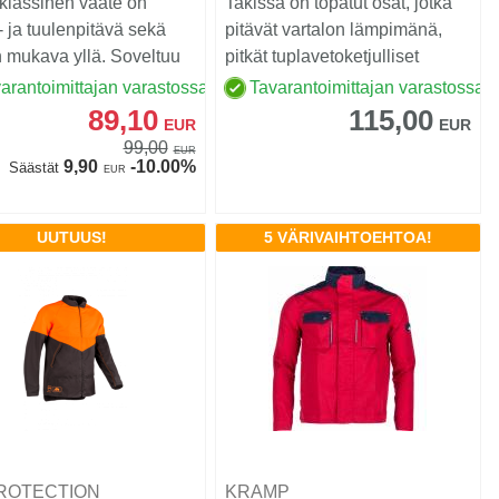
klassinen vaate on
Takissa on topatut osat, jotka
 ja tuulenpitävä sekä
pitävät vartalon lämpimänä,
in mukava yllä. Soveltuu
pitkät tuplavetoketjulliset
täväksi ke...
sivutaskut, ...
arantoimittajan varastossa
Tavarantoimittajan varastossa
89,10
115,00
EUR
EUR
99,00
EUR
9,90
-10.00%
Säästät
EUR
UUTUUS!
5 VÄRIVAIHTOEHTOA!
PROTECTION
KRAMP