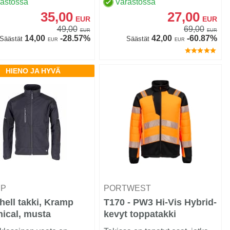
rastossa
Varastossa
35,00
27,00
EUR
EUR
49,00
69,00
EUR
EUR
14,00
-28.57%
42,00
-60.87%
Säästät
Säästät
EUR
EUR
HIENO JA HYVÄ
MP
PORTWEST
hell takki, Kramp
T170 - PW3 Hi-Vis Hybrid-
ical, musta
kevyt toppatakki
Oranssi/musta