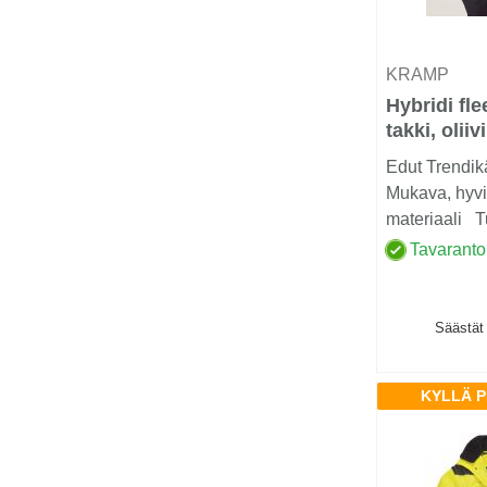
KRAMP
Hybridi fl
takki, olii
Edut Trendik
Mukava, hyvi
materiaali T
Hybriditakki .
Tavaranto
Säästät
KYLLÄ P