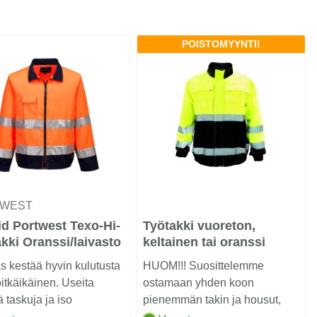
POISTOMYYNTI!
TWEST
d Portwest Texo-Hi-
Työtakki vuoreton,
akki Oranssi/laivasto
keltainen tai oranssi
 kestää hyvin kulutusta
HUOM!!! Suosittelemme
pitkäikäinen. Useita
ostamaan yhden koon
ä taskuja ja iso
pienemmän takin ja housut,
lintasku.......
mitä on normaali kok...