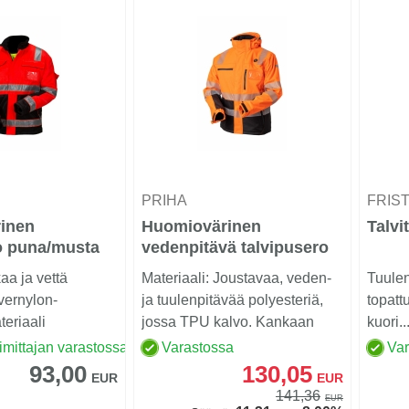
PRIHA
FRIS
inen
Huomiovärinen
Talvi
o puna/musta
vedenpitävä talvipusero
k.2 - 4126
lämmityksellä
kaa ja vettä
Materiaali: Joustavaa, veden-
Tuulen
oranssi/musta EN 20471
vernylon-
ja tuulenpitävää polyesteriä,
topatt
Lk.2 - 4341
eriaali
jossa TPU kalvo. Kankaan
kuori..
.
paino 310gr/m2...
imittajan varastossa
Varastossa
Va
93,00
130,05
EUR
EUR
141,36
EUR