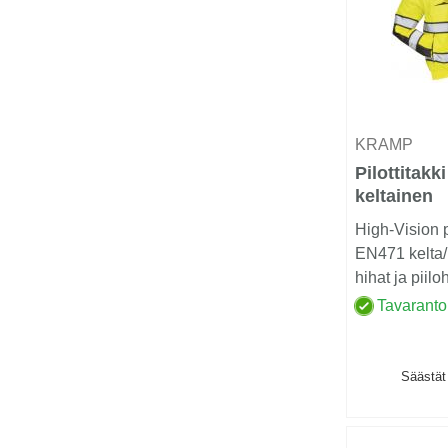
KRAMP
Pilottitakk
keltainen
High-Vision pi
EN471 kelta/
hihat ja piil
pitäv&au...
Tavaranto
Säästät