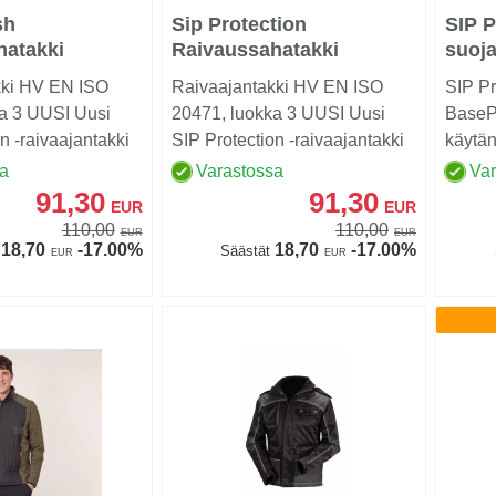
sh
Sip Protection
SIP P
hatakki
Raivaussahatakki
suoja
kki HV EN ISO
Raivaajantakki HV EN ISO
SIP Pr
a 3 UUSI Uusi
20471, luokka 3 UUSI Uusi
BaseP
n -raivaajantakki
SIP Protection -raivaajantakki
käytän
se...
oli ollut salaise...
suojata
sa
Varastossa
Va
91,30
91,30
EUR
EUR
110,00
110,00
EUR
EUR
18,70
-17.00%
18,70
-17.00%
Säästät
EUR
EUR