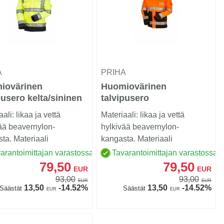
A
PRIHA
iovärinen
Huomiovärinen
pusero kelta/sininen
talvipusero
471 Lk.3 - 4022
oranssi/musta EN 20471
ali: likaa ja vettä
Materiaali: likaa ja vettä
Lk.2 - 4122
ää beavernylon-
hylkivää beavernylon-
ta. Materiaali
kangasta. Materiaali
oväreissä 80/20
huomioväreissä 80/20
arantoimittajan varastossa
Tavarantoimittajan varastossa
er...
polyester...
79,50
79,50
EUR
EUR
93,00
93,00
EUR
EUR
13,50
-14.52%
13,50
-14.52%
Säästät
Säästät
EUR
EUR