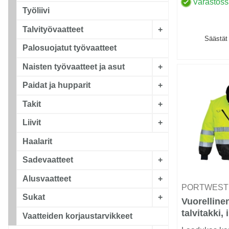
Varastos
Työliivi
Talvityövaatteet
+
Säästät
Palosuojatut työvaatteet
Naisten työvaatteet ja asut
+
Paidat ja hupparit
+
Takit
+
Liivit
+
Haalarit
Sadevaatteet
+
Alusvaatteet
+
PORTWES
Sukat
+
Vuorelline
talvitakki, 
Vaatteiden korjaustarvikkeet
hihoilla