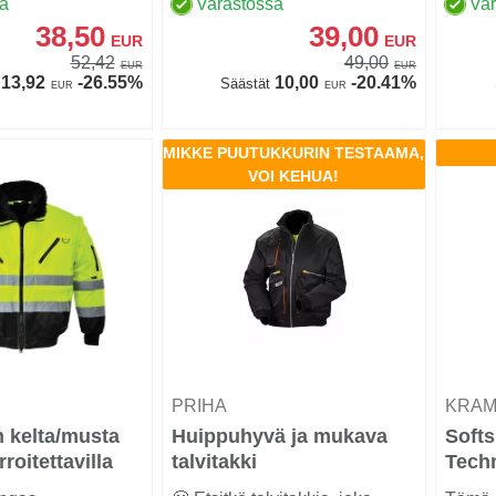
sa
Varastossa
Va
38,50
39,00
EUR
EUR
52,42
49,00
EUR
EUR
13,92
-26.55%
10,00
-20.41%
Säästät
EUR
EUR
MIKKE PUUTUKKURIN TESTAAMA,
VOI KEHUA!
T
PRIHA
KRA
n kelta/musta
Huippuhyvä ja mukava
Softs
irroitettavilla
talvitakki
Techn