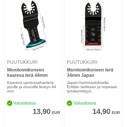
PUUTUKKURI
PUUTUKKURI
Monitoimikoneen
Monitoimikoneen terä
kaareva terä 44mm
34mm Japan
puulle ja muoville
hammastus puulle
Kaareva upotussahanterä
Japan-hammastuksella.
puulle ja muoville leveys 44
Erittäin tarkkaan ja nopeaan
mm
työskentelyyn.
Varastossa
Varastossa
13,90
14,90
EUR
EUR