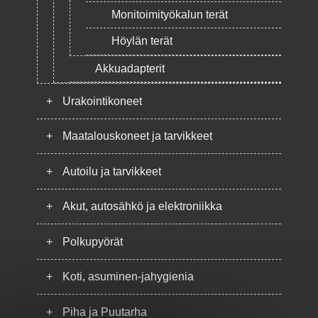
Monitoimityökalun terät
Höylän terät
Akkuadapterit
+
Urakointikoneet
+
Maatalouskoneet ja tarvikkeet
+
Autoilu ja tarvikkeet
+
Akut, autosähkö ja elektroniikka
+
Polkupyörät
+
Koti, asuminen-jahygienia
+
Piha ja Puutarha