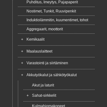
Puhditus, Imeytys, Pajapaperit
Nostimet, Tunkit, Ruuvipenkit
Induktiolämmitin, kuumentimet, tohot
Aggregaarit, moottorit
+
Kemikaalit
+
Maalauslaitteet
+
Varastointi ja siirtäminen
+
Akkutyökalut ja sähkötyökalut
Akut ja laturit
+
Sahat-sirkkelit
Kulmahiomakoneet