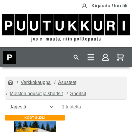
Kirjaudu / luo tili
Verkkokauppa
Asusteet
Miesten housut ja shortsit
Shortsit
1 tuotetta
KOOT S-2XL!