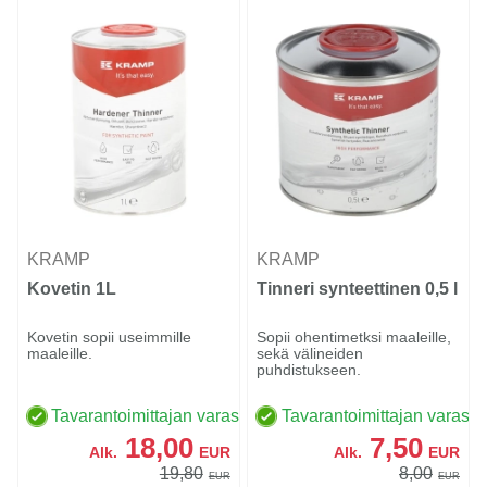
KRAMP
KRAMP
Kovetin 1L
Tinneri synteettinen 0,5 l
Kovetin sopii useimmille
Sopii ohentimetksi maaleille,
maaleille.
sekä välineiden
puhdistukseen.
Tavarantoimittajan varastossa
Tavarantoimittajan varasto
18,00
7,50
Alk.
EUR
Alk.
EUR
19,80
8,00
EUR
EUR