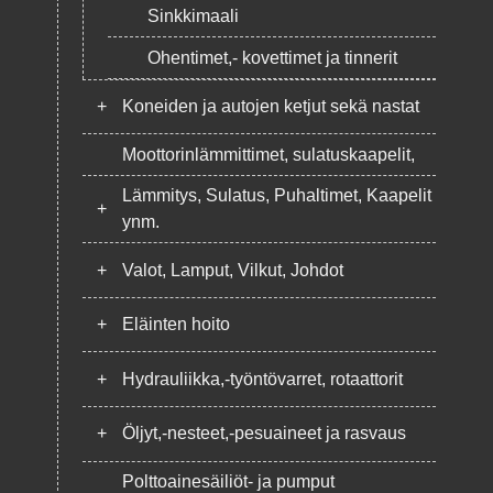
Sinkkimaali
Ohentimet,- kovettimet ja tinnerit
+
Koneiden ja autojen ketjut sekä nastat
Moottorinlämmittimet, sulatuskaapelit,
Lämmitys, Sulatus, Puhaltimet, Kaapelit
+
ynm.
+
Valot, Lamput, Vilkut, Johdot
+
Eläinten hoito
+
Hydrauliikka,-työntövarret, rotaattorit
+
Öljyt,-nesteet,-pesuaineet ja rasvaus
Polttoainesäiliöt- ja pumput