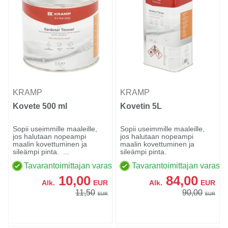
KRAMP
KRAMP
Kovete 500 ml
Kovetin 5L
Sopii useimmille maaleille,
Sopii useimmille maaleille,
jos halutaan nopeampi
jos halutaan nopeampi
maalin kovettuminen ja
maalin kovettuminen ja
sileämpi pinta. ...
sileämpi pinta.
Tavarantoimittajan varastossa
Tavarantoimittajan varasto
10,00
84,00
Alk.
EUR
Alk.
EUR
11,50
90,00
EUR
EUR