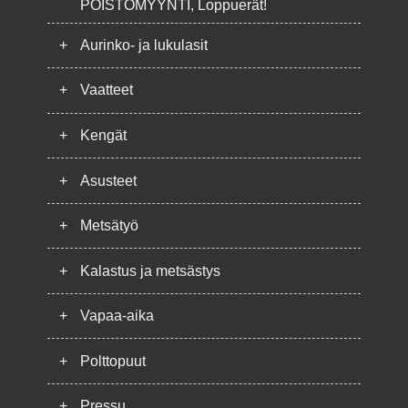
POISTOMYYNTI, Loppuerät!
+
Aurinko- ja lukulasit
+
Vaatteet
+
Kengät
+
Asusteet
+
Metsätyö
+
Kalastus ja metsästys
+
Vapaa-aika
+
Polttopuut
+
Pressu