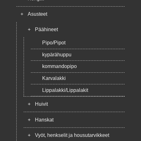
+
Asusteet
+
Päähineet
Pipo/Pipot
kypärähuppu
kommandopipo
Karvalakki
Lippalakki/Lippalakit
+
Huivit
+
Hanskat
+
Vyöt, henkselit ja housutarvikkeet