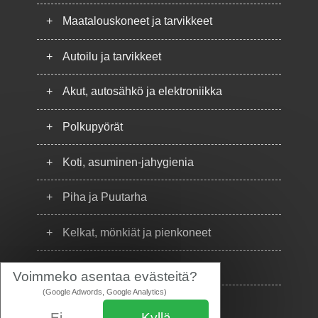
+
Maatalouskoneet ja tarvikkeet
+
Autoilu ja tarvikkeet
+
Akut, autosähkö ja elektroniikka
+
Polkupyörät
+
Koti, asuminen-jahygienia
+
Piha ja Puutarha
+
Kelkat, mönkiät ja pienkoneet
+
Puhelimet
Voimmeko asentaa evästeitä?
(Google Adwords, Google Analytics)
Ei
Kyllä