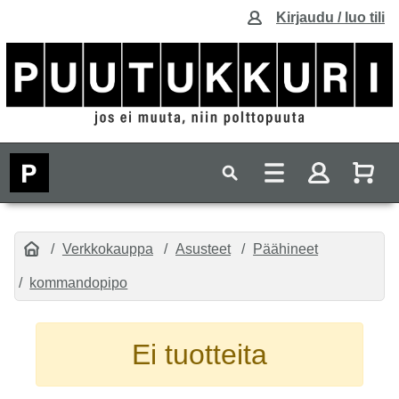
Kirjaudu / luo tili
Verkkokauppa
Asusteet
Päähineet
kommandopipo
Ei tuotteita