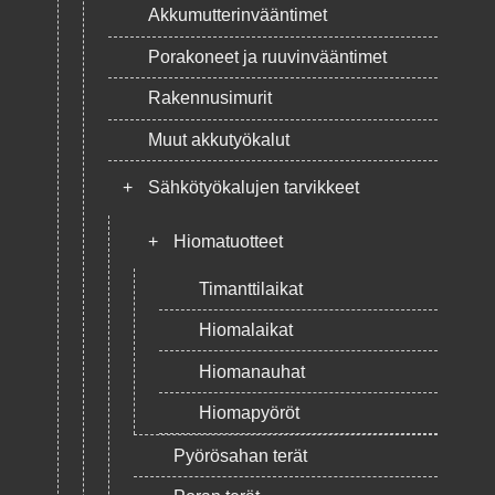
Akkumutterinvääntimet
Porakoneet ja ruuvinvääntimet
Rakennusimurit
Muut akkutyökalut
+
Sähkötyökalujen tarvikkeet
+
Hiomatuotteet
Timanttilaikat
Hiomalaikat
Hiomanauhat
Hiomapyöröt
Pyörösahan terät