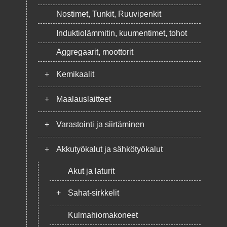
Nostimet, Tunkit, Ruuvipenkit
Induktiolämmitin, kuumentimet, tohot
Aggregaarit, moottorit
+
Kemikaalit
+
Maalauslaitteet
+
Varastointi ja siirtäminen
+
Akkutyökalut ja sähkötyökalut
Akut ja laturit
+
Sahat-sirkkelit
Kulmahiomakoneet