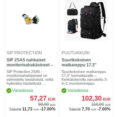
SIP PROTECTION
PUUTUKKURI
SIP 2SA5 nahkaiset
Suurikokoinen
moottorisahakäsineet –
matkareppu 17,3"
luokka 1
SIP Protection 2SA5 -
Suurikokoinen matkareppu
moottorisahakäsineet on
17,3" kannettavalle –
valmistettu kestävästä, vettä
Kenkälokerolla varustettu 3-
hylkiväksi käsitellystä ...
in-1 monitoimireppu
Varastossa
Varastossa
57,27
102,30
EUR
EUR
69,00
110,00
EUR
EUR
11,73
-17.00%
7,70
-7.00%
Säästät
Säästät
EUR
EUR