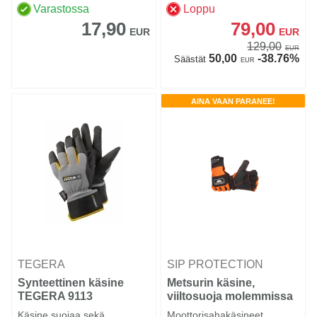
Varastossa
Loppu
17,90
79,00
EUR
EUR
129,00
EUR
50,00
-38.76%
Säästät
EUR
AINA VAAN PARANEE!
TEGERA
SIP PROTECTION
Synteettinen käsine
Metsurin käsine,
TEGERA 9113
viiltosuoja molemmissa
käsissä!
Käsine suojaa sekä
Moottorisahakäsineet