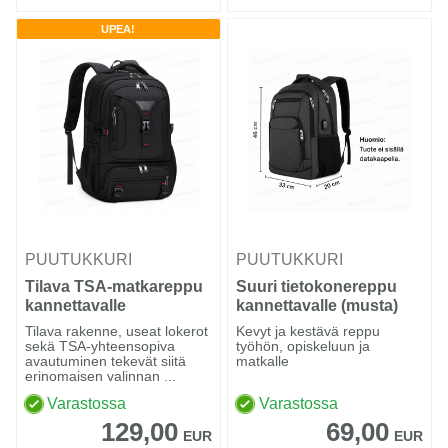
UPEA!
PUUTUKKURI
PUUTUKKURI
Tilava TSA-matkareppu
Suuri tietokonereppu
kannettavalle
kannettavalle (musta)
tietokoneelle
Tilava rakenne, useat lokerot
Kevyt ja kestävä reppu
sekä TSA-yhteensopiva
työhön, opiskeluun ja
avautuminen tekevät siitä
matkalle
erinomaisen valinnan ...
Varastossa
Varastossa
129,00
69,00
EUR
EUR