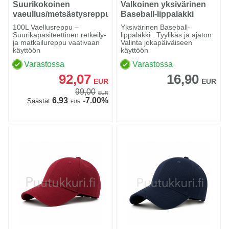
Suurikokoinen
Valkoinen yksivärinen
vaeullus/metsästysreppu
Baseball-lippalakki
100L
100L Vaellusreppu –
Yksivärinen Baseball-
Suurikapasiteettinen retkeily-
lippalakki . Tyylikäs ja ajaton
ja matkailureppu vaativaan
Valinta jokapäiväiseen
käyttöön
käyttöön
Varastossa
Varastossa
92,07
16,90
EUR
EUR
99,00
EUR
6,93
-7.00%
Säästät
EUR