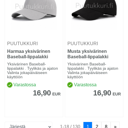
PUUTUKKURI
PUUTUKKURI
Harmaa yksivärinen
Musta yksivärinen
Baseball-lippalakki
Baseball-lippalakki
Yksivärinen Baseball-
Yksivärinen Baseball-
lippalakki . Tyylikäs ja ajaton
lippalakki . Tyylikäs ja ajaton
Valinta jokapäiväiseen
Valinta jokapäiväiseen
käyttöön
käyttöön
Varastossa
Varastossa
16,90
16,90
EUR
EUR
1-18 / 130
1
2
8
»