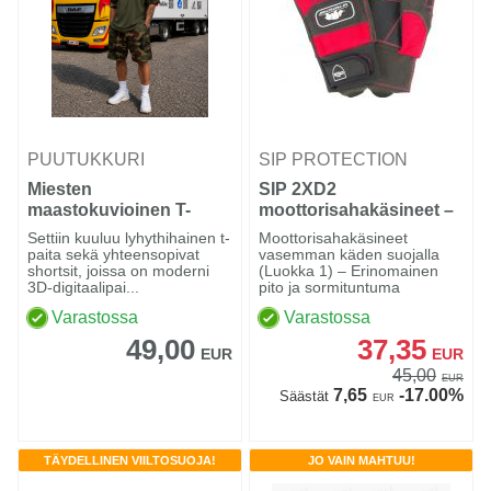
PUUTUKKURI
SIP PROTECTION
Miesten
SIP 2XD2
maastokuvioinen T-
moottorisahakäsineet –
paita- ja shortsisetti
vasen käsi
Settiin kuuluu lyhythihainen t-
Moottorisahakäsineet
paita sekä yhteensopivat
vasemman käden suojalla
shortsit, joissa on moderni
(Luokka 1) – Erinomainen
3D-digitaalipai...
pito ja sormituntuma
Varastossa
Varastossa
49,00
37,35
EUR
EUR
45,00
EUR
7,65
-17.00%
Säästät
EUR
TÄYDELLINEN VIILTOSUOJA!
JO VAIN MAHTUU!