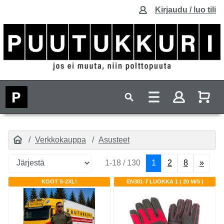
Kirjaudu / luo tili
Verkkokauppa
Asusteet
1-18 / 130
1
2
8
»
KOOT S-2XL!
EN381-7 LUOKKA 1 ( 20 M/S )