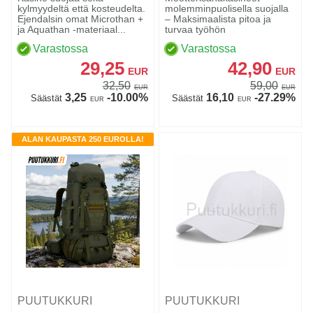
kylmyydeltä että kosteudelta.
molemminpuolisella suojalla
Ejendalsin omat Microthan +
– Maksimaalista pitoa ja
ja Aquathan -materiaal...
turvaa työhön
Varastossa
Varastossa
29,25
42,90
EUR
EUR
32,50
59,00
EUR
EUR
3,25
-10.00%
16,10
-27.29%
Säästät
Säästät
EUR
EUR
ALAN KAUPASTA 250 EUROLLA!
PUUTUKKURI
PUUTUKKURI