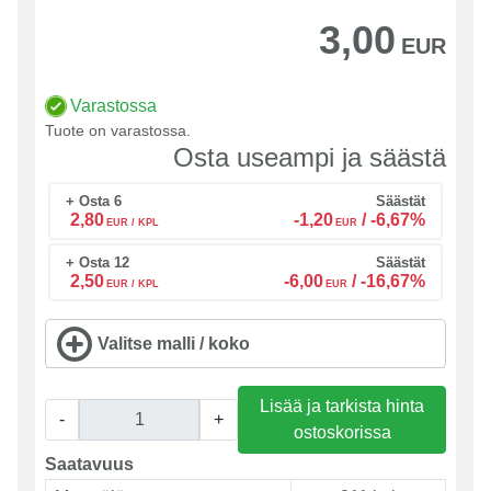
3,00
EUR
Varastossa
Tuote on varastossa.
Osta useampi ja säästä
+ Osta 6
Säästät
2,80
-1,20
/
-6,67%
EUR / KPL
EUR
+ Osta 12
Säästät
2,50
-6,00
/
-16,67%
EUR / KPL
EUR
Valitse malli / koko
Lisää ja tarkista hinta
-
+
ostoskorissa
Saatavuus