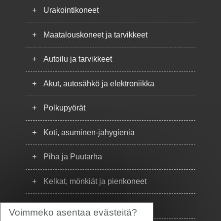
+
Urakointikoneet
+
Maatalouskoneet ja tarvikkeet
+
Autoilu ja tarvikkeet
+
Akut, autosähkö ja elektroniikka
+
Polkupyörät
+
Koti, asuminen-jahygienia
+
Piha ja Puutarha
+
Kelkat, mönkiät ja pienkoneet
+
Puhelimet
Voimmeko asentaa evästeitä?