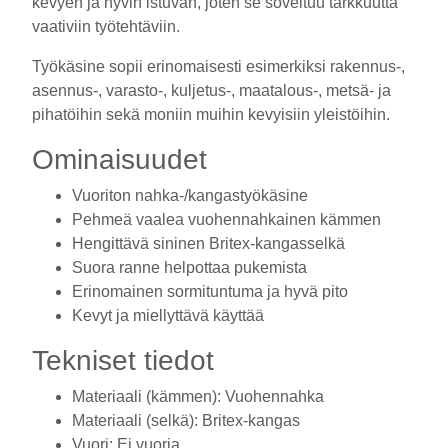
kevyen ja hyvin istuvan, joten se soveltuu tarkkuutta
vaativiin työtehtäviin.
Työkäsine sopii erinomaisesti esimerkiksi rakennus-,
asennus-, varasto-, kuljetus-, maatalous-, metsä- ja
pihatöihin sekä moniin muihin kevyisiin yleistöihin.
Ominaisuudet
Vuoriton nahka-/kangastyökäsine
Pehmeä vaalea vuohennahkainen kämmen
Hengittävä sininen Britex-kangasselkä
Suora ranne helpottaa pukemista
Erinomainen sormituntuma ja hyvä pito
Kevyt ja miellyttävä käyttää
Tekniset tiedot
Materiaali (kämmen): Vuohennahka
Materiaali (selkä): Britex-kangas
Vuori: Ei vuoria