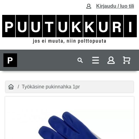
Kirjaudu / luo tili
Työkäsine pukinnahka 1pr