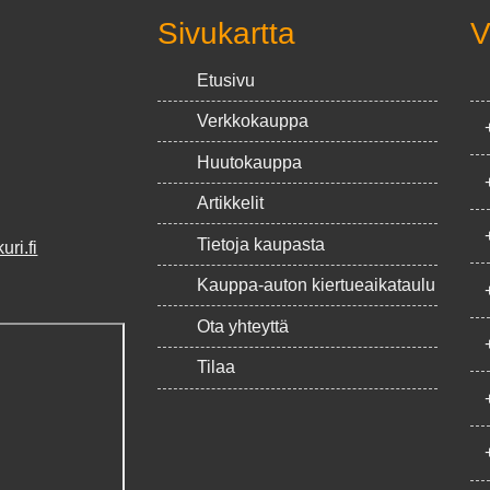
Sivukartta
V
Etusivu
Verkkokauppa
Huutokauppa
Artikkelit
Tietoja kaupasta
ri.fi
Kauppa-auton kiertueaikataulu
Ota yhteyttä
Tilaa