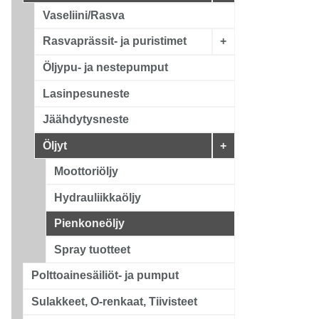
Vaseliini/Rasva
Rasvaprässit- ja puristimet
+
Öljypu- ja nestepumput
Lasinpesuneste
Jäähdytysneste
Öljyt
+
Moottoriöljy
Hydrauliikkaöljy
Pienkoneöljy
Spray tuotteet
Polttoainesäiliöt- ja pumput
Sulakkeet, O-renkaat, Tiivisteet