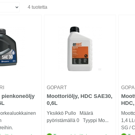
4 tuotetta
RI
GOPART
GOP
 pienkoneöljy
Moottoriöljy, HDC SAE30,
Moott
6L
0,6L
HDC, 
Korkealuokkainen
Yksikkö Pullo Määrä
Moott
n
pyöristämällä 0 Tyyppi Mo...
1,4 LL
reihin.
SG / 
uojaa moottoril...
227.0 /