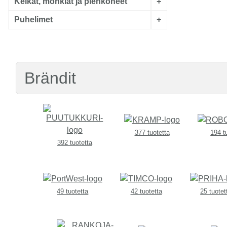
Kelkat, mönkiät ja pienkoneet
+
Puhelimet
+
Brändit
377 tuotetta
194 t
392 tuotetta
49 tuotetta
42 tuotetta
25 tuotet