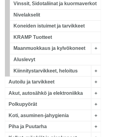
Vinssit, Sidotaliinat ja kuormaverkot
Nivelakselit
Koneiden istuimet ja tarvikkeet
KRAMP Tuotteet
Maanmuokkaus ja kylvökoneet
+
Aluslevyt
Kiinnitystarvikkeet, heloitus
+
Autoilu ja tarvikkeet
+
Akut, autosähkö ja elektroniikka
+
Polkupyörät
+
Koti, asuminen-jahygienia
+
Piha ja Puutarha
+