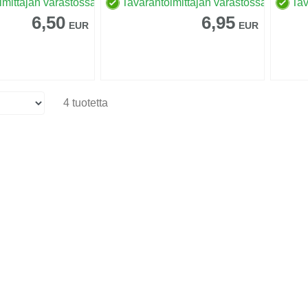
imittajan varastossa
Tavarantoimittajan varastossa
Tav
6,50
6,95
EUR
EUR
4 tuotetta