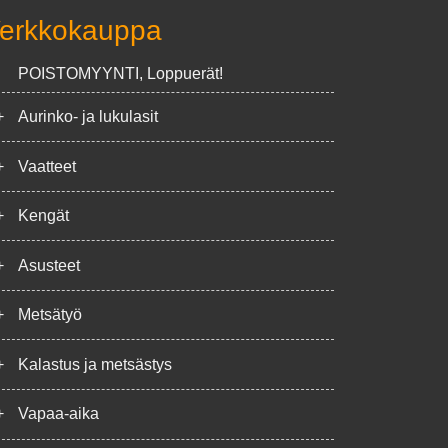
erkkokauppa
POISTOMYYNTI, Loppuerät!
+
Aurinko- ja lukulasit
+
Vaatteet
+
Kengät
+
Asusteet
+
Metsätyö
+
Kalastus ja metsästys
+
Vapaa-aika