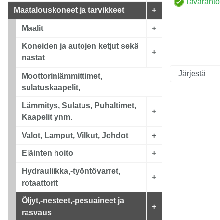
Tavaranto
Maatalouskoneet ja tarvikkeet
+
Maalit
+
Koneiden ja autojen ketjut sekä
+
nastat
Moottorinlämmittimet,
sulatuskaapelit,
Lämmitys, Sulatus, Puhaltimet,
+
Kaapelit ynm.
Valot, Lamput, Vilkut, Johdot
+
Eläinten hoito
+
Hydrauliikka,-työntövarret,
+
rotaattorit
Öljyt,-nesteet,-pesuaineet ja
+
rasvaus