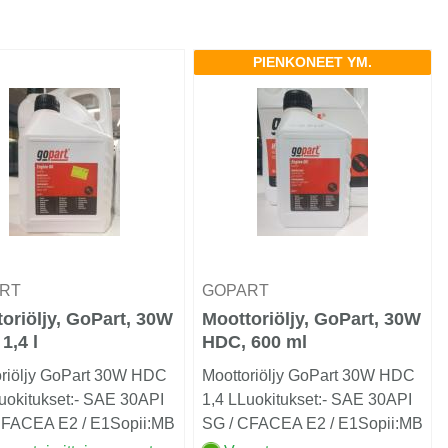
PIENKONEET YM.
ART
GOPART
oriöljy, GoPart, 30W
Moottoriöljy, GoPart, 30W
1,4 l
HDC, 600 ml
oriöljy GoPart 30W HDC
Moottoriöljy GoPart 30W HDC
uokitukset:- SAE 30API
1,4 LLuokitukset:- SAE 30API
CFACEA E2 / E1Sopii:MB
SG / CFACEA E2 / E1Sopii:MB
 2...
227.0 / 2...