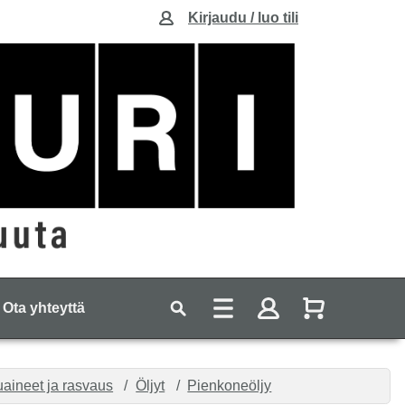
Kirjaudu / luo tili
Ota yhteyttä
uaineet ja rasvaus
Öljyt
Pienkoneöljy