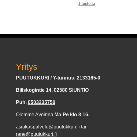
1 tuotetta
Yritys
PUUTUKKURI / Y-tunnus: 2133165-0
Billskogintie 14, 02580 SIUNTIO
Puh.
0503235750
Olemme Avoinna
Ma-Pe klo 8-16.
asiakaspalvelu@puutukkuri.fi
tai
rane@puutukkuri.fi