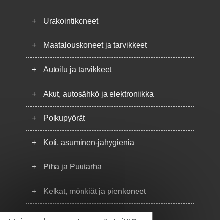
+
Urakointikoneet
+
Maatalouskoneet ja tarvikkeet
+
Autoilu ja tarvikkeet
+
Akut, autosähkö ja elektroniikka
+
Polkupyörät
+
Koti, asuminen-jahygienia
+
Piha ja Puutarha
+
Kelkat, mönkiät ja pienkoneet
+
Puhelimet