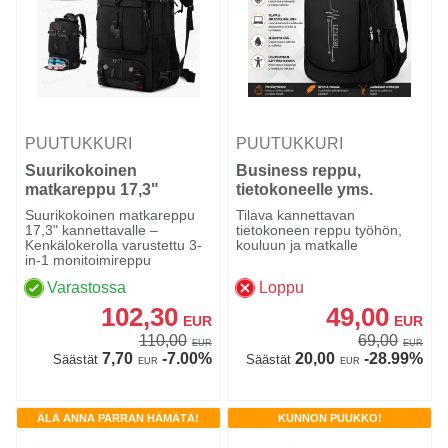
PUUTUKKURI
PUUTUKKURI
Suurikokoinen
Business reppu,
matkareppu 17,3"
tietokoneelle yms.
Suurikokoinen matkareppu
Tilava kannettavan
17,3" kannettavalle –
tietokoneen reppu työhön,
Kenkälokerolla varustettu 3-
kouluun ja matkalle
in-1 monitoimireppu
Varastossa
Loppu
102,30
49,00
EUR
EUR
110,00
69,00
EUR
EUR
7,70
-7.00%
20,00
-28.99%
Säästät
Säästät
EUR
EUR
ÄLÄ ANNA PARRAN HÄMÄTÄ!
KUNNON PUUKKO!