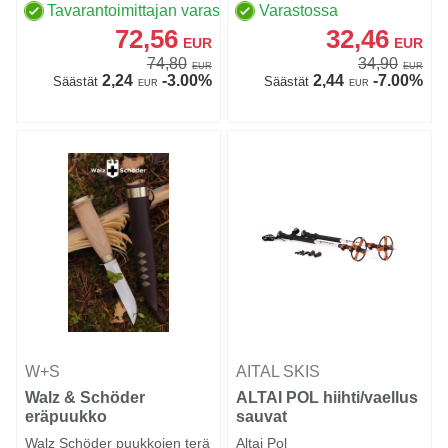
Tavarantoimittajan varastossa
Varastossa
72,56
32,46
EUR
EUR
74,80
34,90
EUR
EUR
2,24
-3.00%
2,44
-7.00%
Säästät
Säästät
EUR
EUR
W+S
AITAL SKIS
Walz & Schöder
ALTAI POL hiihti/vaellus
eräpuukko
sauvat
Walz Schöder puukkojen terä
Altai Pol