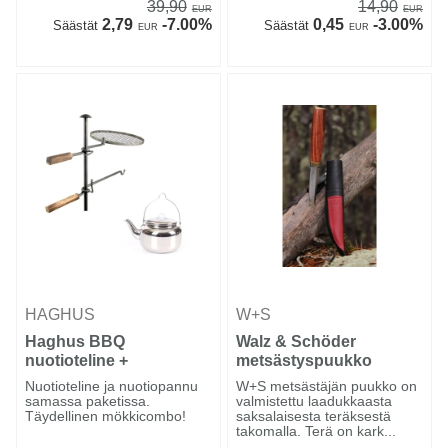
39,90
14,90
EUR
EUR
2,79
-7.00%
0,45
-3.00%
Säästät
Säästät
EUR
EUR
HAGHUS
W+S
Haghus BBQ
Walz & Schöder
nuotioteline +
metsästyspuukko
Nuotiopannu
Nuotioteline ja nuotiopannu
W+S metsästäjän puukko on
samassa paketissa.
valmistettu laadukkaasta
Täydellinen mökkicombo!
saksalaisesta teräksestä
takomalla. Terä on kark...