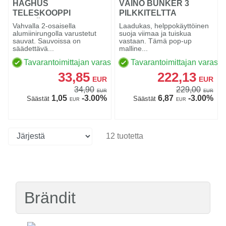
HAGHUS
VÄINÖ BUNKER 3
TELESKOOPPI
PILKKITELTTA
METSÄSAUVAT
Vahvalla 2-osaisella
Laadukas, helppokäyttöinen
alumiinirungolla varustetut
suoja viimaa ja tuiskua
sauvat. Sauvoissa on
vastaan. Tämä pop-up
säädettävä...
malline...
Tavarantoimittajan varastossa
Tavarantoimittajan varasto
33,85
222,13
EUR
EUR
34,90
229,00
EUR
EUR
1,05
-3.00%
6,87
-3.00%
Säästät
Säästät
EUR
EUR
12 tuotetta
Brändit