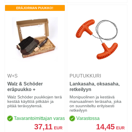
ERÄJORMAN PUUKKO!
W+S
PUUTUKKURI
Walz & Schöder
Lankasaha, oksasaha,
eräpuukko +
retkeilyyn
saapassukat
Walz Schöder puukkojen terä
Monipuolinen ja kestävä
kestää käyttöä pitkään ja
manuaalinen teräsaha, joka
pitää terävyytensä.
on suunniteltu erityisesti
retkeilyyn
Tavarantoimittajan varastossa
Varastossa
37,11
14,45
EUR
EUR