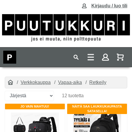
Kirjaudu / luo tili
Verkkokauppa
Vapaa-aika
Retkeily
12 tuotetta
JO VAIN MAHTUU!
NÄITÄ SAA LAUKKUKAUPASTA
SATASELLA!