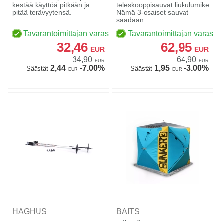
kestää käyttöä pitkään ja
teleskooppisauvat liukulumikenkäi
pitää terävyytensä.
Nämä 3-osaiset sauvat
saadaan ...
Tavarantoimittajan varastossa
Tavarantoimittajan varasto
32,46
62,95
EUR
EUR
34,90
64,90
EUR
EUR
2,44
-7.00%
1,95
-3.00%
Säästät
Säästät
EUR
EUR
HAGHUS
BAITS