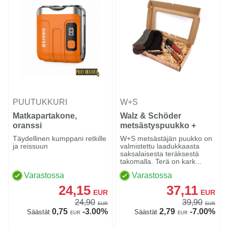
PUUTUKKURI
W+S
Matkapartakone,
Walz & Schöder
oranssi
metsästyspuukko +
saapassukat
Täydellinen kumppani retkille
W+S metsästäjän puukko on
ja reissuun
valmistettu laadukkaasta
saksalaisesta teräksestä
takomalla. Terä on kark...
Varastossa
Varastossa
24,15
37,11
EUR
EUR
24,90
39,90
EUR
EUR
0,75
-3.00%
2,79
-7.00%
Säästät
Säästät
EUR
EUR