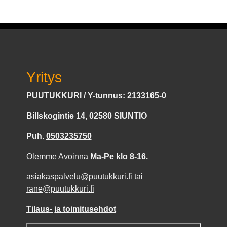
Yritys
PUUTUKKURI / Y-tunnus: 2133165-0
Billskogintie 14, 02580 SIUNTIO
Puh.
0503235750
Olemme Avoinna
Ma-Pe klo 8-16.
asiakaspalvelu@puutukkuri.fi
tai
rane@puutukkuri.fi
Tilaus- ja toimitusehdot