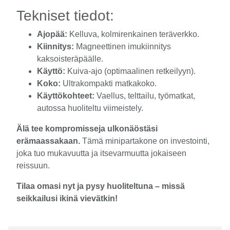
Tekniset tiedot:
Ajopää:
Kelluva, kolmirenkainen teräverkko.
Kiinnitys:
Magneettinen imukiinnitys
kaksoisteräpäälle.
Käyttö:
Kuiva-ajo (optimaalinen retkeilyyn).
Koko:
Ultrakompakti matkakoko.
Käyttökohteet:
Vaellus, telttailu, työmatkat,
autossa huoliteltu viimeistely.
Älä tee kompromisseja ulkonäöstäsi
erämaassakaan.
Tämä minipartakone on investointi,
joka tuo mukavuutta ja itsevarmuutta jokaiseen
reissuun.
Tilaa omasi nyt ja pysy huoliteltuna – missä
seikkailusi ikinä vievätkin!