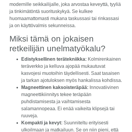
modernille seikkailijalle, joka arvostaa keveyttä, tyyliä
ja tinkimätöntä suorituskykyä. Se kulkee
huomaamattomasti mukana taskussasi tai rinkassasi
ja on käyttövalmis sekunneissa.
Miksi tämä on jokaisen
retkeilijän unelmatyökalu?
Edistyksellinen terätekniikka:
Kolmirenkainen
teräverkko ja kelluva ajopää mukautuvat
kasvojesi muotoihin täydellisesti. Saat tasaisen
ja tarkan ajotuloksen myös hankalissa kohdissa.
Magneettinen kaksoisteräpää:
Innovatiivinen
magneettikiinnitys tekee teräpään
puhdistamisesta ja vaihtamisesta
salamannopeaa. Ei enää vaikeita klipsejä tai
ruuveja.
Kompakti ja kevyt:
Suunniteltu erityisesti
ulkoilmaan ja matkailuun. Se on niin pieni, että