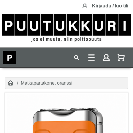
Kirjaudu / luo tili
Matkapartakone, oranssi