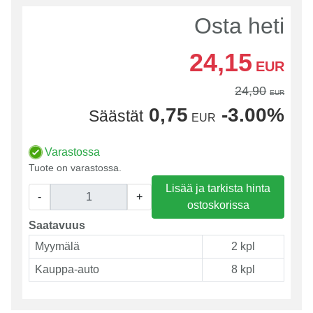
Osta heti
24,15
EUR
24,90
EUR
0,75
-3.00%
Säästät
EUR
Varastossa
Tuote on varastossa.
Lisää ja tarkista hinta
-
+
ostoskorissa
Saatavuus
Myymälä
2 kpl
Kauppa-auto
8 kpl