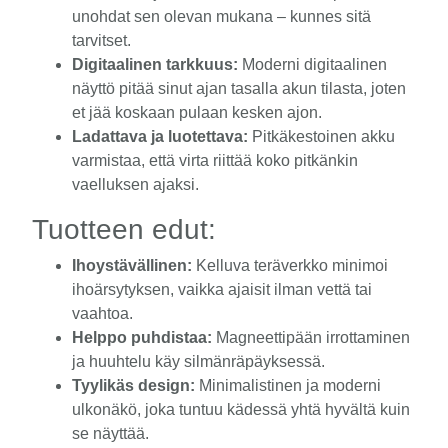
unohdat sen olevan mukana – kunnes sitä
tarvitset.
Digitaalinen tarkkuus:
Moderni digitaalinen
näyttö pitää sinut ajan tasalla akun tilasta, joten
et jää koskaan pulaan kesken ajon.
Ladattava ja luotettava:
Pitkäkestoinen akku
varmistaa, että virta riittää koko pitkänkin
vaelluksen ajaksi.
Tuotteen edut:
Ihoystävällinen:
Kelluva teräverkko minimoi
ihoärsytyksen, vaikka ajaisit ilman vettä tai
vaahtoa.
Helppo puhdistaa:
Magneettipään irrottaminen
ja huuhtelu käy silmänräpäyksessä.
Tyylikäs design:
Minimalistinen ja moderni
ulkonäkö, joka tuntuu kädessä yhtä hyvältä kuin
se näyttää.