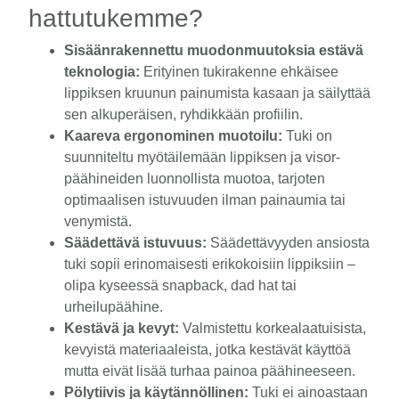
hattutukemme?
Sisäänrakennettu muodonmuutoksia estävä
teknologia:
Erityinen tukirakenne ehkäisee
lippiksen kruunun painumista kasaan ja säilyttää
sen alkuperäisen, ryhdikkään profiilin.
Kaareva ergonominen muotoilu:
Tuki on
suunniteltu myötäilemään lippiksen ja visor-
päähineiden luonnollista muotoa, tarjoten
optimaalisen istuvuuden ilman painaumia tai
venymistä.
Säädettävä istuvuus:
Säädettävyyden ansiosta
tuki sopii erinomaisesti erikokoisiin lippiksiin –
olipa kyseessä snapback, dad hat tai
urheilupäähine.
Kestävä ja kevyt:
Valmistettu korkealaatuisista,
kevyistä materiaaleista, jotka kestävät käyttöä
mutta eivät lisää turhaa painoa päähineeseen.
Pölytiivis ja käytännöllinen:
Tuki ei ainoastaan