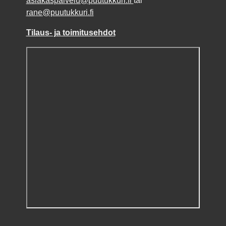
asiakaspalvelu@puutukkuri.fi
tai
rane@puutukkuri.fi
Tilaus- ja toimitusehdot