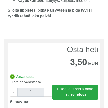
Käyttökohteet:
Säilytys, kuljetus, muotoilu
Sijoita lippistesi pitkäikäisyyteen ja pidä tyylisi
ryhdikkäänä joka päivä!
Osta heti
3,50
EUR
Varastossa
Tuote on varastossa.
Lisää ja tarkista hinta
-
+
ostoskorissa
Saatavuus