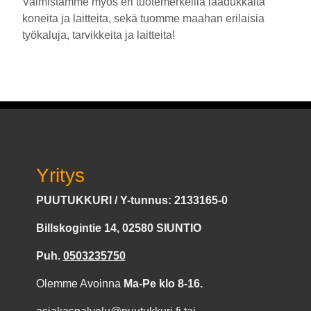
Valmistamme myös eri tuotemerkeillä laadukkaita
koneita ja laitteita, sekä tuomme maahan erilaisia
työkaluja, tarvikkeita ja laitteita!
Yritys
PUUTUKKURI / Y-tunnus: 2133165-0
Billskogintie 14, 02580 SIUNTIO
Puh.
0503235750
Olemme Avoinna
Ma-Pe klo 8-16.