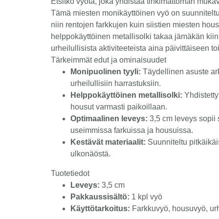
Etsitkö vyötä, joka yhdistää tinkimättömän mukav
Tämä miesten monikäyttöinen vyö on suunniteltu 
niin rentojen farkkujen kuin siistien miesten hou
helppokäyttöinen metallisolki takaa jämäkän ki
urheilullisista aktiviteeteista aina päivittäiseen t
Tärkeimmät edut ja ominaisuudet
Monipuolinen tyyli:
Täydellinen asuste ar
urheilullisiin harrastuksiin.
Helppokäyttöinen metallisolki:
Yhdistetty 
housut varmasti paikoillaan.
Optimaalinen leveys:
3,5 cm leveys sopii 
useimmissa farkuissa ja housuissa.
Kestävät materiaalit:
Suunniteltu pitkäikäi
ulkonäöstä.
Tuotetiedot
Leveys:
3,5 cm
Pakkaussisältö:
1 kpl vyö
Käyttötarkoitus:
Farkkuvyö, housuvyö, urhe