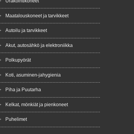
+
Urakointikoneet
+
Maatalouskoneet ja tarvikkeet
+
Autoilu ja tarvikkeet
+
Akut, autosähkö ja elektroniikka
+
Polkupyörät
+
Koti, asuminen-jahygienia
+
Piha ja Puutarha
+
Kelkat, mönkiät ja pienkoneet
+
Puhelimet