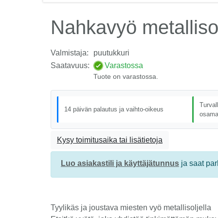
Nahkavyö metallisol
Valmistaja:
puutukkuri
Saatavuus:
Varastossa
Tuote on varastossa.
Turval
14 päivän palautus ja vaihto-oikeus
osama
Kysy toimitusaika tai lisätietoja
Luo asiakastili ja käyttäjätunnus
ja saat pa
Tyylikäs ja joustava miesten vyö metallisoljella