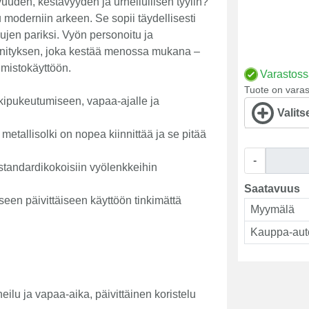
uuden, kestävyyden ja urheilullisen tyylin?
moderniin arkeen. Se sopii täydellisesti
sujen pariksi. Vyön personoitu ja
innityksen, joka kestää menossa mukana –
oimistokäyttöön.
Varastos
Tuote on varas
kipukeutumiseen, vapaa-ajalle ja
Valits
metallisolki on nopea kiinnittää ja se pitää
-
standardikokoisiin vyölenkkeihin
Saatavuus
seen päivittäiseen käyttöön tinkimättä
Myymälä
Kauppa-aut
ilu ja vapaa-aika, päivittäinen koristelu