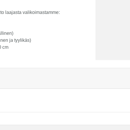
ehto laajasta valikoimastamme:
llinen)
en ja tyylikäs)
0 cm