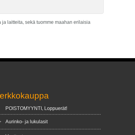
ja laitteita, sekä tuomme maahan erilaisia
erkkokauppa
POISTOMYYNTI, Loppuerät!
+
Aurinko- ja lukulasit