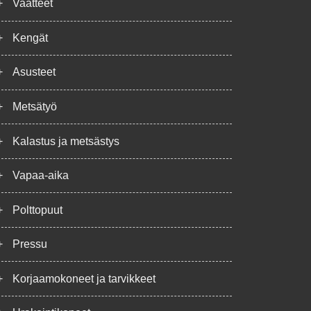
+
Vaatteet
+
Kengät
+
Asusteet
+
Metsätyö
+
Kalastus ja metsästys
+
Vapaa-aika
+
Polttopuut
+
Pressu
+
Korjaamokoneet ja tarvikkeet