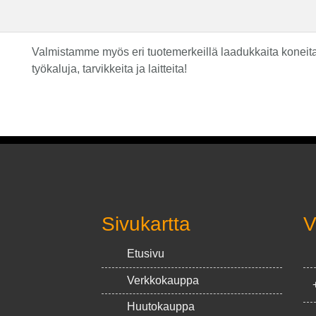
Valmistamme myös eri tuotemerkeillä laadukkaita koneita 
työkaluja, tarvikkeita ja laitteita!
Sivukartta
V
Etusivu
Verkkokauppa
Huutokauppa