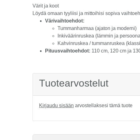
Värit ja koot
Löydä omaan tyyliisi ja mittoihisi sopiva vaihto
Värivaihtoehdot:
Tummanharmaa (ajaton ja moderni)
Inkiväärinruskea (lämmin ja persoona
Kahvinruskea / tummanruskea (klassin
Pituusvaihtoehdot:
110 cm, 120 cm ja 13
Tuotearvostelut
Kirjaudu sisään
arvostellaksesi tämä tuote