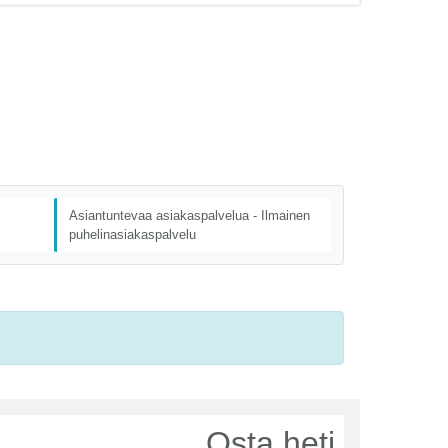
Asiantuntevaa asiakaspalvelua - Ilmainen
puhelinasiakaspalvelu
Osta heti