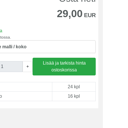
29,00
EUR
sa
tossa.
e malli / koko
Lisää ja tarkista hinta
+
ostoskorissa
24 kpl
o
16 kpl