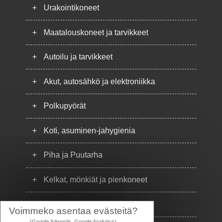
+
Urakointikoneet
+
Maatalouskoneet ja tarvikkeet
+
Autoilu ja tarvikkeet
+
Akut, autosähkö ja elektroniikka
+
Polkupyörät
+
Koti, asuminen-jahygienia
+
Piha ja Puutarha
+
Kelkat, mönkiät ja pienkoneet
+
Puhelimet
Voimmeko asentaa evästeitä?
(Google Adwords, Google Analytics)