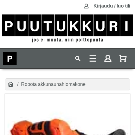
Kirjaudu / luo tili
Robota akkunauhahiomakone