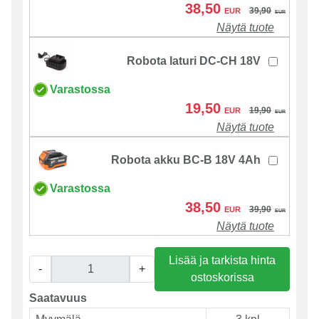
38,50
39,90
EUR
EUR
Näytä tuote
Robota laturi DC-CH 18V
Varastossa
19,50
19,90
EUR
EUR
Näytä tuote
Robota akku BC-B 18V 4Ah
Varastossa
38,50
39,90
EUR
EUR
Näytä tuote
Lisää ja tarkista hinta
-
+
ostoskorissa
Saatavuus