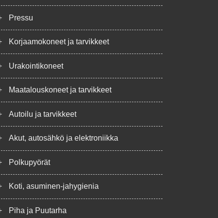
+
Pressu
+
Korjaamokoneet ja tarvikkeet
+
Urakointikoneet
+
Maatalouskoneet ja tarvikkeet
+
Autoilu ja tarvikkeet
+
Akut, autosähkö ja elektroniikka
+
Polkupyörät
+
Koti, asuminen-jahygienia
+
Piha ja Puutarha