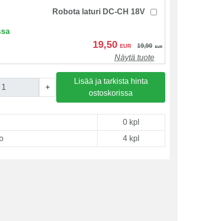
Robota laturi DC-CH 18V
ssa
19,50
19,90
EUR
EUR
Näytä tuote
Lisää ja tarkista hinta
+
ostoskorissa
0 kpl
o
4 kpl