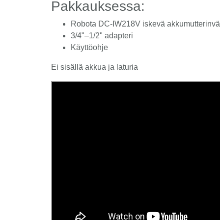
Pakkauksessa:
Robota DC-IW218V iskevä akkumutterinvä
3/4"–1/2" adapteri
Käyttöohje
Ei sisällä akkua ja laturia