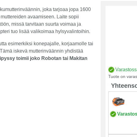
umutterinväännin, joka tarjoaa jopa 1600
 muttereiden avaamiseen. Laite sopii
öön, missä tarvitaan suurta voimaa ja
teri tuo lisää valikoimaa hylsyvalintoihin.
tta esimerkiksi konepajalle, korjaamolle tai
 Tämä iskevä mutterinväännin yhdistää
tipyssy toimii joko Robotan tai Makitan
Varastos
Tuote on varas
Yhteenso
Varasto