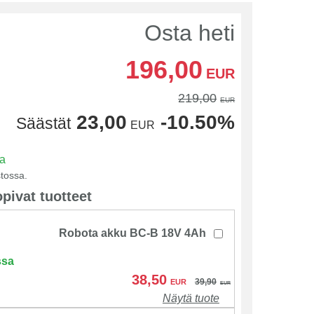
Osta heti
196,00
EUR
219,00
EUR
23,00
-10.50%
Säästät
EUR
sa
tossa.
pivat tuotteet
Robota akku BC-B 18V 4Ah
ssa
38,50
39,90
EUR
EUR
Näytä tuote