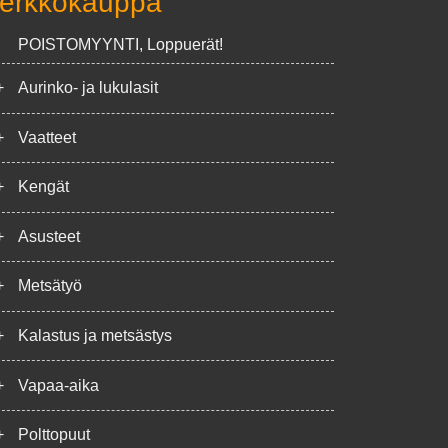
erkkokauppa
POISTOMYYNTI, Loppuerät!
+
Aurinko- ja lukulasit
+
Vaatteet
+
Kengät
+
Asusteet
+
Metsätyö
+
Kalastus ja metsästys
+
Vapaa-aika
+
Polttopuut