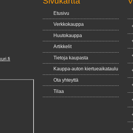
Sivukartta
V
Etusivu
Verkkokauppa
Huutokauppa
Artikkelit
Tietoja kaupasta
ri.fi
Kauppa-auton kiertueaikataulu
Ota yhteyttä
Tilaa