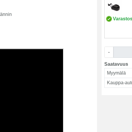
ännin
Varasto
-
Saatavuus
Myymälä
Kauppa-aut