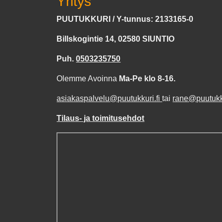
Yritys
PUUTUKKURI / Y-tunnus: 2133165-0
Billskogintie 14, 02580 SIUNTIO
Puh.
0503235750
Olemme Avoinna
Ma-Pe klo 8-16.
asiakaspalvelu@puutukkuri.fi
tai
rane@puutukku
Tilaus- ja toimitusehdot