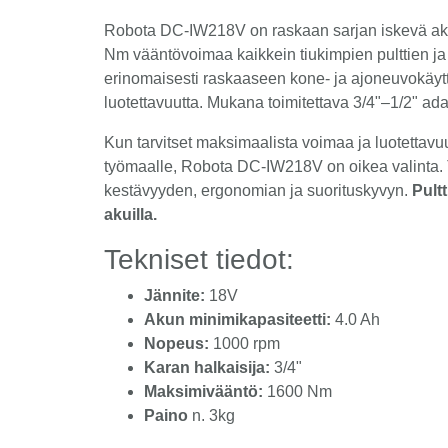
Robota DC-IW218V on raskaan sarjan iskevä akk
Nm vääntövoimaa kaikkein tiukimpien pulttien ja
erinomaisesti raskaaseen kone- ja ajoneuvokäytt
luotettavuutta. Mukana toimitettava 3/4"–1/2" adap
Kun tarvitset maksimaalista voimaa ja luotettavuu
työmaalle, Robota DC-IW218V on oikea valinta.
kestävyyden, ergonomian ja suorituskyvyn.
Pult
akuilla.
Tekniset tiedot:
Jännite:
18V
Akun minimikapasiteetti:
4.0 Ah
Nopeus:
1000 rpm
Karan halkaisija:
3/4"
Maksimivääntö:
1600 Nm
Paino
n. 3kg