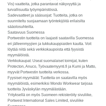
Vis) vaatteita, jotka parantavat näkyvyyttä ja
turvallisuutta työympäristössä.
Sadevaatteet ja sääsuojat: Tuotteita, jotka on
suunniteltu suojaamaan työntekijöitä erilaisilta
sääolosuhteilta.
Saatavuus Suomessa
Portwestin tuotteita on laajasti saatavilla Suomessa
eri jälleenmyyjien ja tukkukauppiaiden kautta. Voit
löytää niitä sekä verkkokaupoista että fyysistä
myymälöistä.
Verkkokaupat: Useat suomalaiset toimijat, kuten
Protecton, Anuco, Työvaatemyynti.fi ja Kumi ja Matto,
myyvät Portwestin tuotteita verkossa.
Fyysiset myymälät: Tuotteita on saatavilla myös
myymälöistä, esimerkiksi Mondo Workwear tarjoaa
tuotteita Jyväskylän myymälästään.
Yrityksellä on myös Suomeen rekisteröity sivuliike,
Portwest International Sales Limited, sivuliike