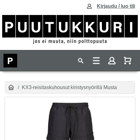
Kirjaudu / luo tili
KX3-reisitaskuhousut kiristysnyörillä Musta