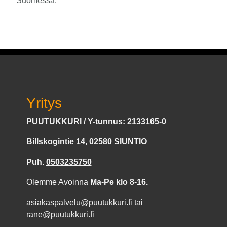
Suomessa.
Yritys
PUUTUKKURI / Y-tunnus: 2133165-0
Billskogintie 14, 02580 SIUNTIO
Puh.
0503235750
Olemme Avoinna
Ma-Pe klo 8-16.
asiakaspalvelu@puutukkuri.fi
tai
rane@puutukkuri.fi