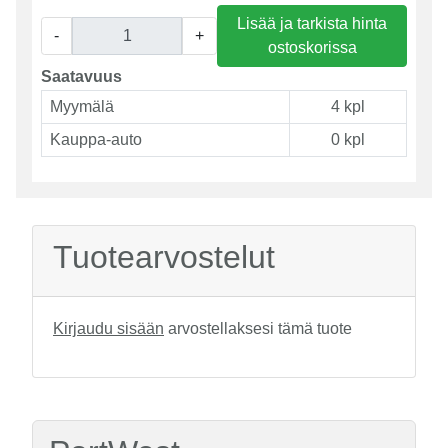
Lisää ja tarkista hinta
-
+
ostoskorissa
Saatavuus
Myymälä
4 kpl
Kauppa-auto
0 kpl
Tuotearvostelut
Kirjaudu sisään
arvostellaksesi tämä tuote