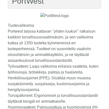
PortWest
Tuotevalikoima
Portwest tarjoaa kattavan "yhden luukun" ratkaisun
kaikkiin turvallisuusvaatimuksiin, ja sen valikoima
kattaa yli 1350 tuotetta kymmenessä eri
tuoteperheessä. Tuotteet on suunniteltu vaativiin
olosuhteisiin ja ammattikäyttöön, ja ne täyttävät
asiaankuuluvat turvallisuusstandardit.
Työvaatteet: Laaja valikoima erilaisia vaatteita, kuten
työhousuja, työtakkeja, paitoja ja haalareita.
Henkilösuojaimet (PPE): Sisältää muun muassa
suojakäsineitä, suojalaseja, kuulonsuojaimia ja
hengityssuojaimia.
Turvajalkineet: Ergonomiset ja turvallisuusstandardit
täyttävät kengät eri ammattialoille.
Huomiovaatteet: Palosuojattuja ja huomiovärisiä (Hi-