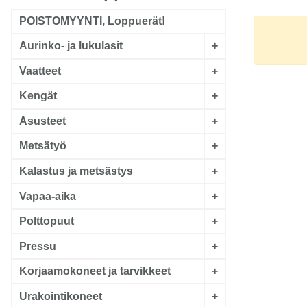
POISTOMYYNTI, Loppuerät!
Aurinko- ja lukulasit
+
Vaatteet
+
Kengät
+
Asusteet
+
Metsätyö
+
Kalastus ja metsästys
+
Vapaa-aika
+
Polttopuut
+
Pressu
+
Korjaamokoneet ja tarvikkeet
+
Urakointikoneet
+