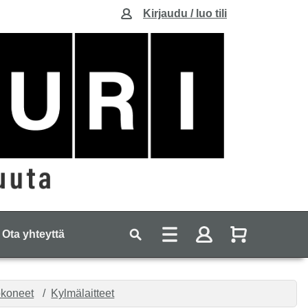
Kirjaudu / luo tili
Ota yhteyttä
ökoneet
Kylmälaitteet