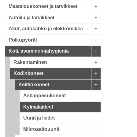
Maatalouskoneet ja tarvikkeet
+
Autoilu ja tarvikkeet
+
Akut, autosähkö ja elektroniikka
+
Polkupyörät
+
Koti, asuminen-jahygienia
+
Rakentaminen
+
Kodinkoneet
+
Keittiökoneet
+
Astianpesukoneet
Kylmälaitteet
Uunit ja liedet
Mikroaaltouunit