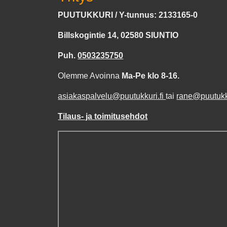
PUUTUKKURI / Y-tunnus: 2133165-0
Billskogintie 14, 02580 SIUNTIO
Puh.
0503235750
Olemme Avoinna
Ma-Pe klo 8-16.
asiakaspalvelu@puutukkuri.fi
tai
rane@puutukku
Tilaus- ja toimitusehdot