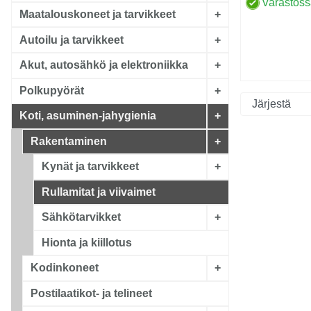
Varastos
Maatalouskoneet ja tarvikkeet
+
Autoilu ja tarvikkeet
+
Akut, autosähkö ja elektroniikka
+
Polkupyörät
+
Koti, asuminen-jahygienia
+
Rakentaminen
+
Kynät ja tarvikkeet
+
Rullamitat ja viivaimet
Sähkötarvikket
+
Hionta ja kiillotus
Kodinkoneet
+
Postilaatikot- ja telineet