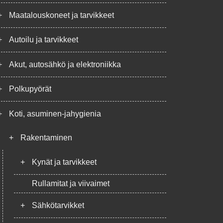
+
Maatalouskoneet ja tarvikkeet
+
Autoilu ja tarvikkeet
+
Akut, autosähkö ja elektroniikka
+
Polkupyörät
+
Koti, asuminen-jahygienia
+
Rakentaminen
+
Kynät ja tarvikkeet
Rullamitat ja viivaimet
+
Sähkötarvikket