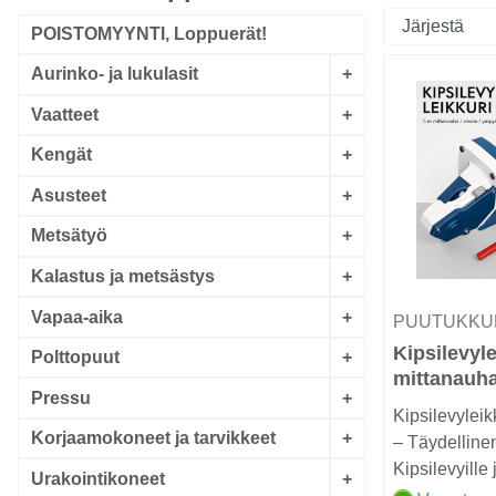
POISTOMYYNTI, Loppuerät!
Aurinko- ja lukulasit
+
Vaatteet
+
Kengät
+
Asusteet
+
Metsätyö
+
Kalastus ja metsästys
+
Vapaa-aika
+
PUUTUKKU
Kipsilevyle
Polttopuut
+
mittanauha
Pressu
+
Kipsilevyleik
Korjaamokoneet ja tarvikkeet
+
– Täydelline
Kipsilevyille
Urakointikoneet
+
hyväs...