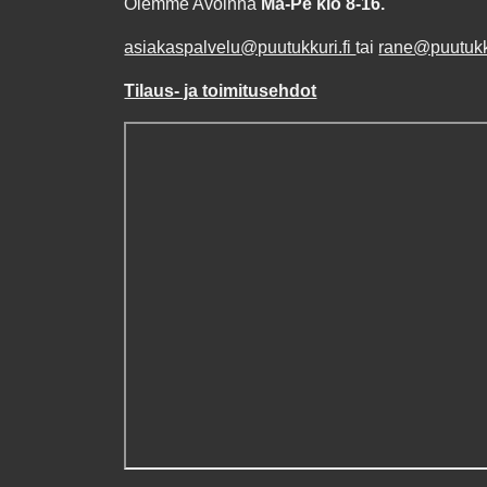
Olemme Avoinna
Ma-Pe klo 8-16.
asiakaspalvelu@puutukkuri.fi
tai
rane@puutukku
Tilaus- ja toimitusehdot