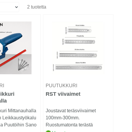
2 tuotetta
RI
PUUTUKKURI
ikkuri
RST viivaimet
lla
kuri Mittanauhalla
Joustavat teräsviivaimet
n Leikkaustyökalu
100mm-300mm.
 ja Puutöihin Sano
Ruostumatonta terästä