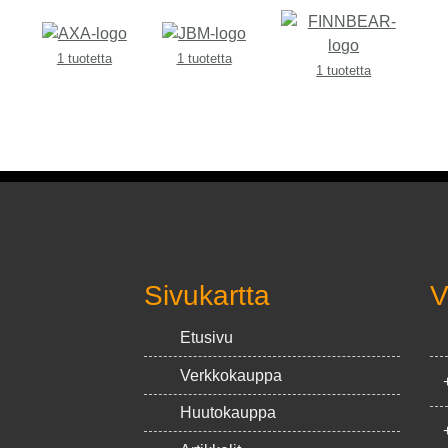
1 tuotetta
1 tuotetta
1 tuotetta
Sivukartta
V
Etusivu
Verkkokauppa
Huutokauppa