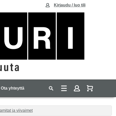
Kirjaudu / luo tili
Ota yhteyttä
amitat ja viivaimet