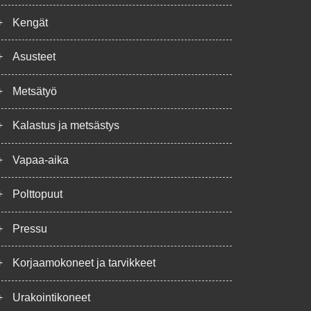
+
Kengät
+
Asusteet
+
Metsätyö
+
Kalastus ja metsästys
+
Vapaa-aika
+
Polttopuut
+
Pressu
+
Korjaamokoneet ja tarvikkeet
+
Urakointikoneet