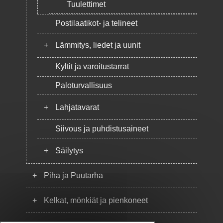
Tuulettimet
Postilaatikot- ja telineet
+
Lämmitys, liedet ja uunit
Kyltit ja varoitustarrat
Paloturvallisuus
+
Lahjatavarat
Siivous ja puhdistusaineet
+
Säilytys
+
Piha ja Puutarha
+
Kelkat, mönkiät ja pienkoneet