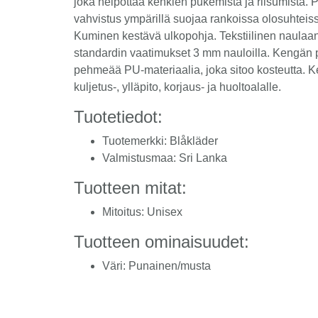
joka helpottaa kenkien pukemista ja riisumista. P
vahvistus ympärillä suojaa rankoissa olosuhteiss
Kuminen kestävä ulkopohja. Tekstiilinen naulaa
standardin vaatimukset 3 mm nauloilla. Kengän p
pehmeää PU-materiaalia, joka sitoo kosteutta. Ke
kuljetus-, ylläpito, korjaus- ja huoltoalalle.
Tuotetiedot:
Tuotemerkki: Blåkläder
Valmistusmaa: Sri Lanka
Tuotteen mitat:
Mitoitus: Unisex
Tuotteen ominaisuudet:
Väri: Punainen/musta