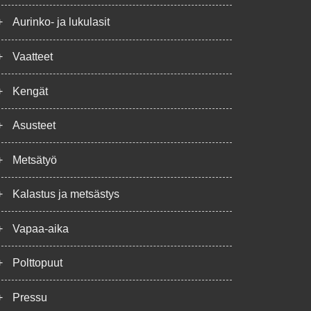
+
Aurinko- ja lukulasit
+
Vaatteet
+
Kengät
+
Asusteet
+
Metsätyö
+
Kalastus ja metsästys
+
Vapaa-aika
+
Polttopuut
+
Pressu