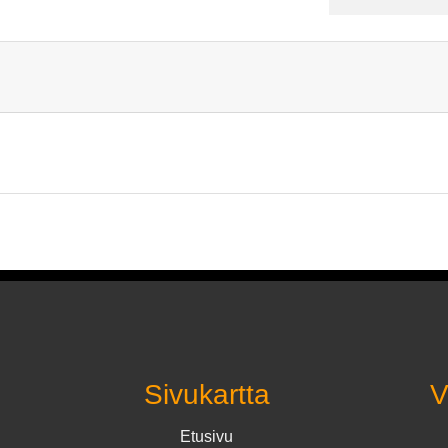
Sivukartta
V
Etusivu