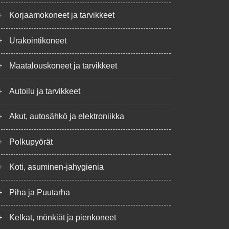
+
Korjaamokoneet ja tarvikkeet
+
Urakointikoneet
+
Maatalouskoneet ja tarvikkeet
+
Autoilu ja tarvikkeet
+
Akut, autosähkö ja elektroniikka
+
Polkupyörät
+
Koti, asuminen-jahygienia
+
Piha ja Puutarha
+
Kelkat, mönkiät ja pienkoneet