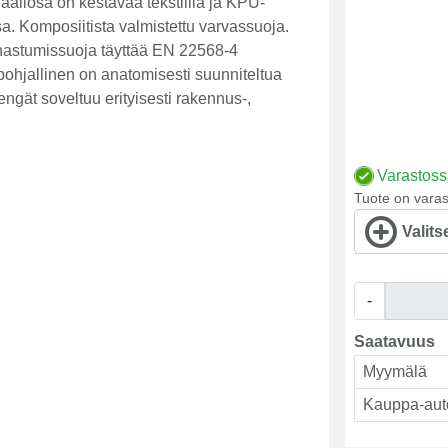
ääliosa on kestävää tekstiiliä ja KPU-
a. Komposiitista valmistettu varvassuoja.
nastumissuoja täyttää EN 22568-4
ohjallinen on anatomisesti suunniteltua
ngät soveltuu erityisesti rakennus-,
Varastos
Tuote on varas
Valits
-
Saatavuus
Myymälä
Kauppa-aut