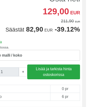
129,00
EUR
211,90
EUR
82,90
-39.12%
Säästät
EUR
sa
tossa.
e malli / koko
Lisää ja tarkista hinta
+
ostoskorissa
0 pr
o
6 pr