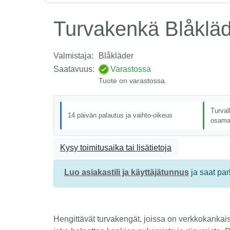
Turvakenkä Blåklä
Valmistaja:
Blåkläder
Saatavuus:
Varastossa
Tuote on varastossa.
Turval
14 päivän palautus ja vaihto-oikeus
osama
Kysy toimitusaika tai lisätietoja
Luo asiakastili ja käyttäjätunnus
ja saat pa
Hengittävät turvakengät, joissa on verkkokankaise