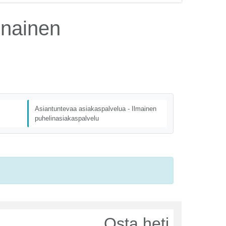
unainen
Asiantuntevaa asiakaspalvelua - Ilmainen
puhelinasiakaspalvelu
Osta heti