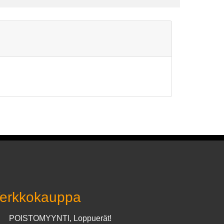
erkkokauppa
POISTOMYYNTI, Loppuerät!