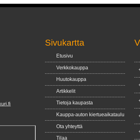
Sivukartta
V
Etusivu
Verkkokauppa
Huutokauppa
Artikkelit
Tietoja kaupasta
ri.fi
Kauppa-auton kiertueaikataulu
Ota yhteyttä
Tilaa