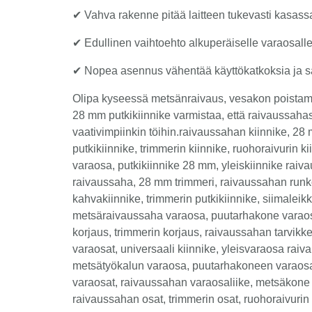
✔ Vahva rakenne pitää laitteen tukevasti kasas
✔ Edullinen vaihtoehto alkuperäiselle varaosal
✔ Nopea asennus vähentää käyttökatkoksia ja saa
Olipa kyseessä metsänraivaus, vesakon poistam
28 mm putkikiinnike varmistaa, että raivaussaha
vaativimpiinkin töihin.raivaussahan kiinnike, 28
putkikiinnike, trimmerin kiinnike, ruohoraivurin 
varaosa, putkikiinnike 28 mm, yleiskiinnike raiv
raivaussaha, 28 mm trimmeri, raivaussahan runk
kahvakiinnike, trimmerin putkikiinnike, siimaleik
metsäraivaussaha varaosa, puutarhakone varaos
korjaus, trimmerin korjaus, raivaussahan tarvikke
varaosat, universaali kiinnike, yleisvaraosa raiva
metsätyökalun varaosa, puutarhakoneen varaosa
varaosat, raivaussahan varaosaliike, metsäkone 
raivaussahan osat, trimmerin osat, ruohoraivurin