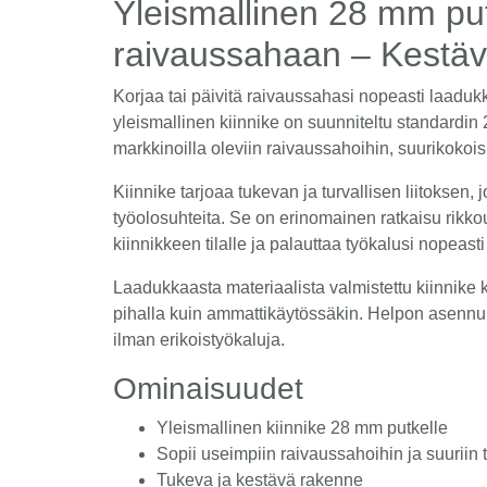
Yleismallinen 28 mm put
raivaussahaan – Kestäv
Korjaa tai päivitä raivaussahasi nopeasti laadu
yleismallinen kiinnike on suunniteltu standardin
markkinoilla oleviin raivaussahoihin, suurikokois
Kiinnike tarjoaa tukevan ja turvallisen liitoksen,
työolosuhteita. Se on erinomainen ratkaisu rikk
kiinnikkeen tilalle ja palauttaa työkalusi nopeast
Laadukkaasta materiaalista valmistettu kiinnike 
pihalla kuin ammattikäytössäkin. Helpon asennu
ilman erikoistyökaluja.
Ominaisuudet
Yleismallinen kiinnike 28 mm putkelle
Sopii useimpiin raivaussahoihin ja suuriin 
Tukeva ja kestävä rakenne