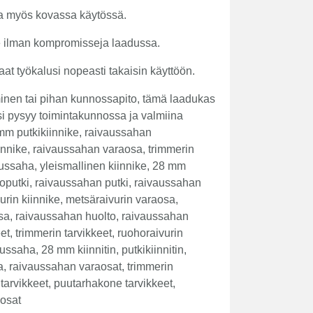
sa myös kovassa käytössä.
le ilman kompromisseja laadussa.
t työkalusi nopeasti takaisin käyttöön.
inen tai pihan kunnossapito, tämä laadukas
si pysyy toimintakunnossa ja valmiina
 mm putkikiinnike, raivaussahan
kiinnike, raivaussahan varaosa, trimmerin
aussaha, yleismallinen kiinnike, 28 mm
oputki, raivaussahan putki, raivaussahan
kurin kiinnike, metsäraivurin varaosa,
a, raivaussahan huolto, raivaussahan
et, trimmerin tarvikkeet, ruohoraivurin
ussaha, 28 mm kiinnitin, putkikiinnitin,
, raivaussahan varaosat, trimmerin
tarvikkeet, puutarhakone tarvikkeet,
 osat