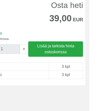
Osta heti
39,00
EUR
sa
tossa.
Lisää ja tarkista hinta
+
ostoskorissa
3 kpl
o
3 kpl