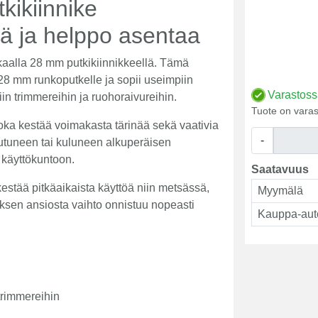
kikiinnike
ä ja helppo asentaa
kkaalla 28 mm putkikiinnikkeellä. Tämä
 28 mm runkoputkelle ja sopii useimpiin
Varastos
iin trimmereihin ja ruohoraivureihin.
Tuote on varas
 joka kestää voimakasta tärinää sekä vaativia
-
outuneen tai kuluneen alkuperäisen
i käyttökuntoon.
Saatavuus
kestää pitkäaikaista käyttöä niin metsässä,
Myymälä
ksen ansiosta vaihto onnistuu nopeasti
Kauppa-aut
trimmereihin