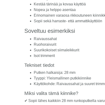
Kestää tärinää ja kovaa käyttöä
Nopea ja helppo asentaa
Erinomainen varaosa rikkoutuneen kiinnikke
Sopii sekä harraste- että ammattikäyttöön
Soveltuu esimerkiksi
Raivaussahat
Ruohoraivurit
Suurikokoiset siimaleikkurit
Isot trimmerit
Tekniset tiedot
Putken halkaisija: 28 mm
Tyyppi: Yleismallinen putkikiinnike
Käyttökohde: Raivaussahat ja suuret trimme
Miksi valita tämä kiinnike?
✔ Sopii lähes kaikkiin 28 mm runkoputkella varus