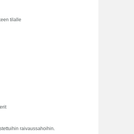
en tilalle
rit
tettuihin raivaussahoihin.