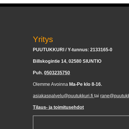
Yritys
PUUTUKKURI / Y-tunnus: 2133165-0
Billskogintie 14, 02580 SIUNTIO
Puh.
0503235750
Olemme Avoinna
Ma-Pe klo 8-16.
asiakaspalvelu@puutukkuri.fi
tai
rane@puutukku
Tilaus- ja toimitusehdot