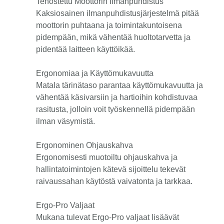
Tehostettu Moottorin Ilmanpuhdistus
Kaksiosainen ilmanpuhdistusjärjestelmä pitää
moottorin puhtaana ja toimintakuntoisena
pidempään, mikä vähentää huoltotarvetta ja
pidentää laitteen käyttöikää.
Ergonomiaa ja Käyttömukavuutta
Matala tärinätaso parantaa käyttömukavuutta ja
vähentää käsivarsiin ja hartioihin kohdistuvaa
rasitusta, jolloin voit työskennellä pidempään
ilman väsymistä.
Ergonominen Ohjauskahva
Ergonomisesti muotoiltu ohjauskahva ja
hallintatoimintojen kätevä sijoittelu tekevät
raivaussahan käytöstä vaivatonta ja tarkkaa.
Ergo-Pro Valjaat
Mukana tulevat Ergo-Pro valjaat lisäävät