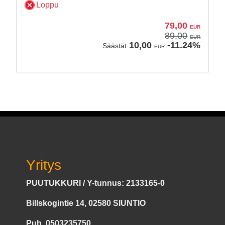
Loppu
79,00
EUR
89,00
EUR
10,00
-11.24%
Säästät
EUR
Yritys
PUUTUKKURI / Y-tunnus: 2133165-0
Billskogintie 14, 02580 SIUNTIO
Puh.
0503235750