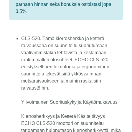
parhaan hinnan sekä bonuksia ostoistasi jopa
3,5%.
CLS-520. Tämä kierrosherkkä ja ketterä
raivaussaha on suunniteltu suoriutumaan
vaativimmistakin tehtävistä ja kestämään
rankimmatkin olosuhteet. ECHO CLS-520
edistyksellinen teknologia ja ergonominen
suunnittelu tekevät siitä ykkösvalinnan
metsäraivaukseen ja muihin raskaisiin
raivaustöihin.
Ylivoimainen Suorituskyky ja Käyttömukavuus
Kierrosherkkyys ja Ketterä Käsiteltävyys
ECHO CLS-520 moottori on suunniteltu
tarjoamaan huipputason kierrosherkkyyttä, mikä