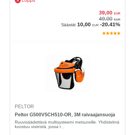
Loppu
39,00
EUR
49,00
EUR
10,00
-20.41%
Säästät
EUR
PELTOR
Peltor G500V5CH510-OR, 3M raivaajansuoja
Ruuvisäädettävä multisysteemi metsureille. Yhdistelmä
koostuu visiiristä, jossa r...