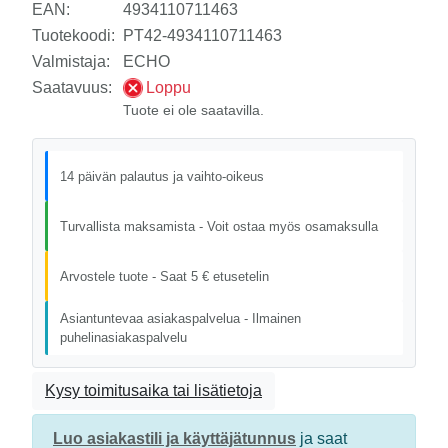
EAN:
4934110711463
Tuotekoodi:
PT42-4934110711463
Valmistaja:
ECHO
Saatavuus:
Loppu
Tuote ei ole saatavilla.
14 päivän palautus ja vaihto-oikeus
Turvallista maksamista - Voit ostaa myös osamaksulla
Arvostele tuote - Saat 5 € etusetelin
Asiantuntevaa asiakaspalvelua - Ilmainen
puhelinasiakaspalvelu
Kysy toimitusaika tai lisätietoja
Luo asiakastili ja käyttäjätunnus
ja saat