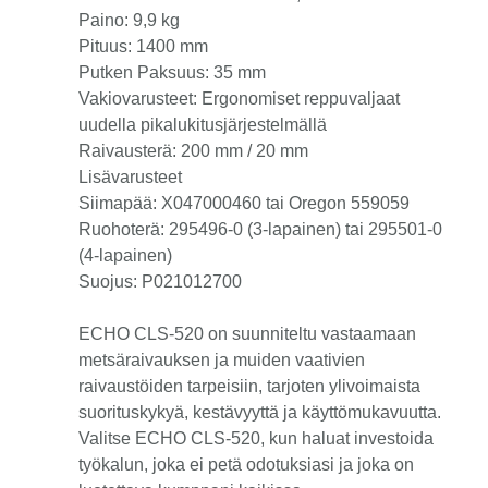
Paino: 9,9 kg
Pituus: 1400 mm
Putken Paksuus: 35 mm
Vakiovarusteet: Ergonomiset reppuvaljaat
uudella pikalukitusjärjestelmällä
Raivausterä: 200 mm / 20 mm
Lisävarusteet
Siimapää: X047000460 tai Oregon 559059
Ruohoterä: 295496-0 (3-lapainen) tai 295501-0
(4-lapainen)
Suojus: P021012700
ECHO CLS-520 on suunniteltu vastaamaan
metsäraivauksen ja muiden vaativien
raivaustöiden tarpeisiin, tarjoten ylivoimaista
suorituskykyä, kestävyyttä ja käyttömukavuutta.
Valitse ECHO CLS-520, kun haluat investoida
työkalun, joka ei petä odotuksiasi ja joka on