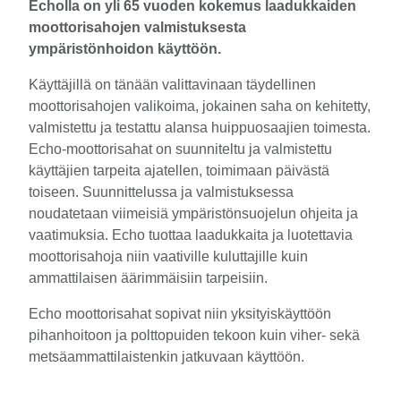
Echolla on yli 65 vuoden kokemus laadukkaiden
moottorisahojen valmistuksesta
ympäristönhoidon käyttöön.
Käyttäjillä on tänään valittavinaan täydellinen
moottorisahojen valikoima, jokainen saha on kehitetty,
valmistettu ja testattu alansa huippuosaajien toimesta.
Echo-moottorisahat on suunniteltu ja valmistettu
käyttäjien tarpeita ajatellen, toimimaan päivästä
toiseen. Suunnittelussa ja valmistuksessa
noudatetaan viimeisiä ympäristönsuojelun ohjeita ja
vaatimuksia. Echo tuottaa laadukkaita ja luotettavia
moottorisahoja niin vaativille kuluttajille kuin
ammattilaisen äärimmäisiin tarpeisiin.
Echo moottorisahat sopivat niin yksityiskäyttöön
pihanhoitoon ja polttopuiden tekoon kuin viher- sekä
metsäammattilaistenkin jatkuvaan käyttöön.