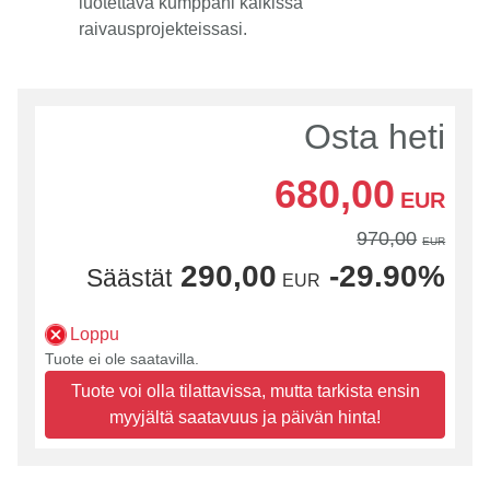
luotettava kumppani kaikissa
raivausprojekteissasi.
Osta heti
680,00
EUR
970,00
EUR
290,00
-29.90%
Säästät
EUR
Loppu
Tuote ei ole saatavilla.
Tuote voi olla tilattavissa, mutta tarkista ensin
myyjältä saatavuus ja päivän hinta!