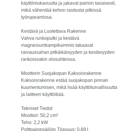
käyttömukavuutta ja jakavat painon tasaisesti,
mikä vähentää kehon rasitusta pitkissä
työrupeamissa.
Kestävä ja Luotettava Rakenne
Vahva runkoputki ja kestävä
magnesiumkampikammio takaavat
raivaussahan pitkäikäisyyden ja kestävyyden
rankoissakin olosuhteissa.
Moottorin Suojakopan Kaksoisrakenne
Kaksoisrakenne estää suojakopan pinnan
kuumentumisen, mikä lisää käyttöturvallisuutta
ja laitteen käyttöikää.
Tekniset Tiedot
Moottori: 50,2 cm³
Teho: 2,2 kW
Polttoainesäiliön Tilavuus: 0,69 l