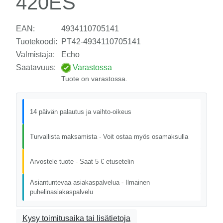
420ES
EAN:
4934110705141
Tuotekoodi:
PT42-4934110705141
Valmistaja:
Echo
Saatavuus:
Varastossa
Tuote on varastossa.
14 päivän palautus ja vaihto-oikeus
Turvallista maksamista - Voit ostaa myös osamaksulla
Arvostele tuote - Saat 5 € etusetelin
Asiantuntevaa asiakaspalvelua - Ilmainen
puhelinasiakaspalvelu
Kysy toimitusaika tai lisätietoja