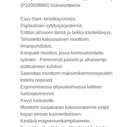
(P100008860) lisävarusteena.
Easy Start- kevytkäynnistys.
Digitaalinen sytytysjärjestelmä
Erittäin alhainen tärinä ja tarkka käsiteltävyys.
Tehostettu kaksiosainen moottorin
ilmanpuhdistus.
Kompakti moottori, jossa kromivahvistettu
sylinteri - Pienemmät päästöt ja alhaisempi
polttoaineen kulutus!
Saavuttaa moottorin maksimikierrosnopeuden
todella nopeasti
Ergonomisessa ohjauskahvassa laitteen
hallintatoiminnot.
Kevyt runkoputki
Moottorin suojakopan kaksoisrakenne estää
kopan pinnan kuumentumisen.
Kestävä magnesiumkampikammio .