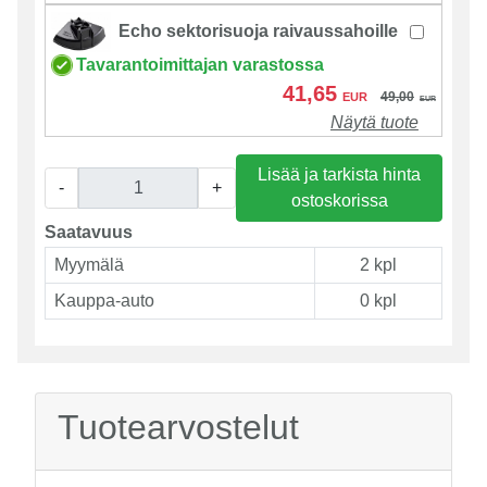
Echo sektorisuoja raivaussahoille
Tavarantoimittajan varastossa
41,65
49,00
EUR
EUR
Näytä tuote
Lisää ja tarkista hinta
-
+
ostoskorissa
Saatavuus
Myymälä
2 kpl
Kauppa-auto
0 kpl
Tuotearvostelut