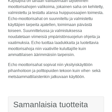
Käyttäjillä on tänään valittavinaan täydellinen
moottorisahojen valikoima, jokainen saha on kehitetty,
valmistettu ja testattu alansa huippuosaajien toimesta.
Echo-moottorisahat on suunniteltu ja valmistettu
käyttäjien tarpeita ajatellen, toimimaan päivästä
toiseen. Suunnittelussa ja valmistuksessa
noudatetaan viimeisiä ympäristönsuojelun ohjeita ja
vaatimuksia. Echo tuottaa laadukkaita ja luotettavia
moottorisahoja niin vaativille kuluttajille kuin
ammattilaisen äärimmäisiin tarpeisiin.
Echo moottorisahat sopivat niin yksityiskäyttöön
pihanhoitoon ja polttopuiden tekoon kuin viher- sekä
metsäammattilaistenkin jatkuvaan käyttöön.
Samanlaisia tuotteita