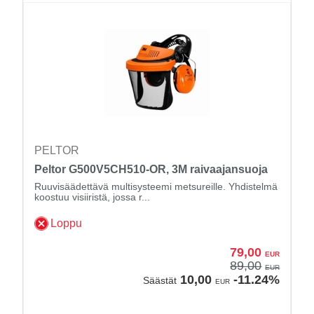
PELTOR
Peltor G500V5CH510-OR, 3M raivaajansuoja
Ruuvisäädettävä multisysteemi metsureille. Yhdistelmä
koostuu visiiristä, jossa r...
Loppu
79,00
EUR
89,00
EUR
10,00
-11.24%
Säästät
EUR