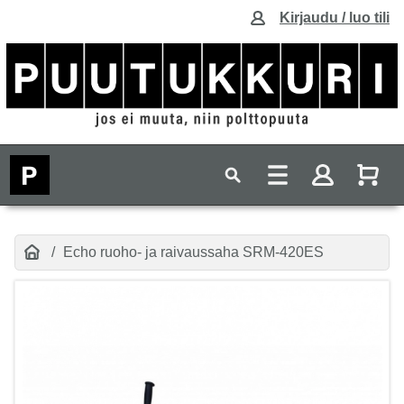
Kirjaudu / luo tili
Echo ruoho- ja raivaussaha SRM-420ES