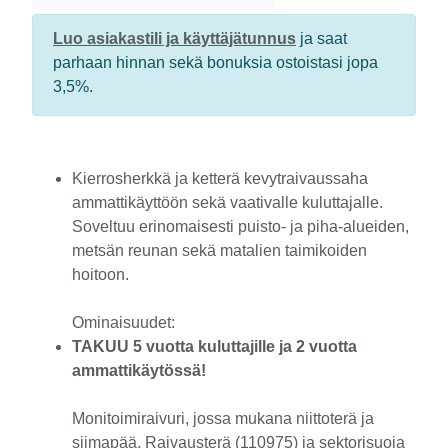
Luo asiakastili ja käyttäjätunnus
ja saat
parhaan hinnan sekä bonuksia ostoistasi jopa
3,5%.
Kierrosherkkä ja ketterä kevytraivaussaha
ammattikäyttöön sekä vaativalle kuluttajalle.
Soveltuu erinomaisesti puisto- ja piha-alueiden,
metsän reunan sekä matalien taimikoiden
hoitoon.
Ominaisuudet:
TAKUU 5 vuotta kuluttajille ja 2 vuotta
ammattikäytössä!
Monitoimiraivuri, jossa mukana niittoterä ja
siimapää. Raivausterä (110975) ja sektorisuoja