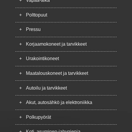
+
Vapaa-aika
+
Polttopuut
+
Pressu
+
Korjaamokoneet ja tarvikkeet
+
Urakointikoneet
+
Maatalouskoneet ja tarvikkeet
+
Autoilu ja tarvikkeet
+
Akut, autosähkö ja elektroniikka
+
Polkupyörät
+
Koti, asuminen-jahygienia