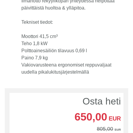
Ilmanotto rekyylikopan yhteydessä helpottaa
päivittäistä huoltoa & ylläpitoa.
Tekniset tiedot:
Moottori 41,5 cm³
Teho 1,8 kW
Polttoainesäiliön tilavuus 0,69 l
Paino 7,9 kg
Vakiovarusteena ergonomiset reppuvaljaat
uudella pikalukitusjärjestelmällä
Osta heti
650,00
EUR
805,00
EUR