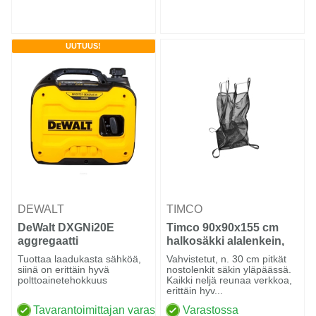
UUTUUS!
DEWALT
TIMCO
DeWalt DXGNi20E
Timco 90x90x155 cm
aggregaatti
halkosäkki alalenkein,
verkkoa
Tuottaa laadukasta sähköä,
Vahvistetut, n. 30 cm pitkät
siinä on erittäin hyvä
nostolenkit säkin yläpäässä.
polttoainetehokkuus
Kaikki neljä reunaa verkkoa,
erittäin hyv...
Tavarantoimittajan varastossa
Varastossa