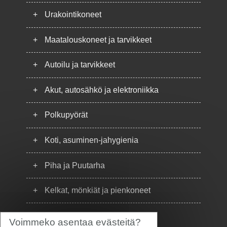
+
Urakointikoneet
+
Maatalouskoneet ja tarvikkeet
+
Autoilu ja tarvikkeet
+
Akut, autosähkö ja elektroniikka
+
Polkupyörät
+
Koti, asuminen-jahygienia
+
Piha ja Puutarha
+
Kelkat, mönkiät ja pienkoneet
+
Puhelimet
Voimmeko asentaa evästeitä?