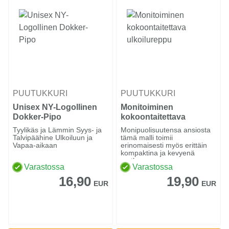
PUUTUKKURI
PUUTUKKURI
Unisex NY-Logollinen
Monitoiminen
Dokker-Pipo
kokoontaitettava
ulkoilureppu
Tyylikäs ja Lämmin Syys- ja
Monipuolisuutensa ansiosta
Talvipäähine Ulkoiluun ja
tämä malli toimii
Vapaa-aikaan
erinomaisesti myös erittäin
kompaktina ja kevyenä
matk...
Varastossa
Varastossa
16,90
19,90
EUR
EUR