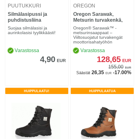
PUUTUKKURI
OREGON
Silmälasipussi ja
Oregon Sarawak,
puhdistusliina
Metsurin turvakenkä,
nahka Class 1
Suojaa silmälasisi ja
Oregon® Sarawak™ -
aurinkolasisi tyylikkäästi!
metsurinsaappaat –
Viiltosuojatut turvakengät
moottorisahatyöhön
Varastossa
Varastossa
4,90
128,65
EUR
EUR
155,00
EUR
26,35
-17.00%
Säästät
EUR
HUIPPULAATU!
HUIPPULAATUA