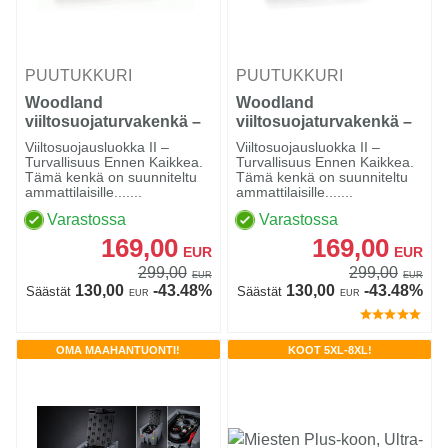
PUUTUKKURI
PUUTUKKURI
Woodland
Woodland
viiltosuojaturvakenkä –
viiltosuojaturvakenkä –
Luokka 2 (24 m/s), Black
Luokka 2 (24 m/s),
Viiltosuojausluokka II –
Viiltosuojausluokka II –
Brown
Turvallisuus Ennen Kaikkea.
Turvallisuus Ennen Kaikkea.
Tämä kenkä on suunniteltu
Tämä kenkä on suunniteltu
ammattilaisille.......
ammattilaisille.......
Varastossa
Varastossa
169,00
169,00
EUR
EUR
299,00
299,00
EUR
EUR
130,00
-43.48%
130,00
-43.48%
Säästät
Säästät
EUR
EUR
OMA MAAHANTUONTI!
KOOT 5XL-8XL!