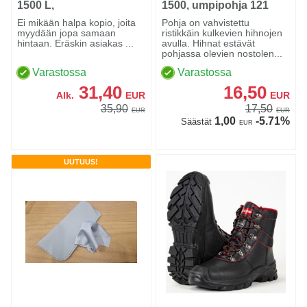
1500 L,
1500, umpipohja 121
Pohjatyhjennettävä
Ei mikään halpa kopio, joita
Pohja on vahvistettu
myydään jopa samaan
ristikkäin kulkevien hihnojen
hintaan. Eräskin asiakas ...
avulla. Hihnat estävät
pohjassa olevien nostolen...
Varastossa
Varastossa
31,40
16,50
Alk.
EUR
EUR
35,90
17,50
EUR
EUR
1,00
-5.71%
Säästät
EUR
UUTUUS!