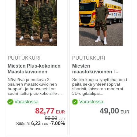
PUUTUKKURI
PUUTUKKURI
Miesten Plus-kokoinen
Miesten
Maastokuvioinen
maastokuvioinen T-
Huppari- ja Housusetti
paita- ja shortsisetti
Näyttävä ja mukava 2-
Settiin kuuluu lyhythihainen t-
osainen maastokuvioinen
paita sekä yhteensopivat
huppari- ja housusetti on
shortsit, joissa on moderni
suunniteltu plus-kokoisille ...
3D-digitaalipai...
Varastossa
Varastossa
82,77
49,00
EUR
EUR
89,00
EUR
6,23
-7.00%
Säästät
EUR