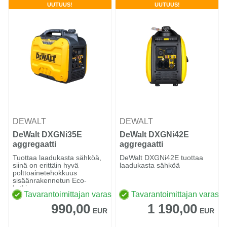
UUTUUS!
UUTUUS!
DEWALT
DEWALT
DeWalt DXGNi35E
DeWalt DXGNi42E
aggregaatti
aggregaatti
Tuottaa laadukasta sähköä,
DeWalt DXGNi42E tuottaa
siinä on erittäin hyvä
laadukasta sähköä
polttoainetehokkuus
sisäänrakennetun Eco-
kytkimen...
Tavarantoimittajan varastossa
Tavarantoimittajan varasto
990,00
1 190,00
EUR
EUR