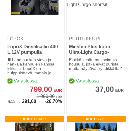
LÖPÖX
PUUTUKKURI
LöpöX Dieselsäiliö 400
Miesten Plus-koon,
L,12V pumpulla
Ultra-Light Cargo-
shortsit
⛽ Lopeta aikaa vievä ja
Etsitkö kesän mukavimpia
hankala kannujen kanssa
housuja, jotka eivät purista,
kikkailu. LöpöX on
mutta näyttävät ryhdikkäiltä?
huippukätevä, matala ja
lukittav...
Varastossa
Varastossa
799,00
37,00
EUR
EUR
1 090,00
EUR
291,00
-26.70%
Säästät
EUR
KOOT XL-6XL!
KOOT S-2XL!