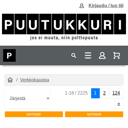
Kirjaudu / luo tili
Verkkokauppa
1-18 / 2225
1
2
124
»
UUTUUS!
UUTUUS!