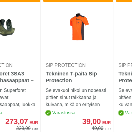
CTION
SIP PROTECTION
SIP 
oret 3SA3
Tekninen T-paita Sip
Tekni
ahasaappaat –
Protection
Prot
on Superforet
Se evakuoi hikoilun nopeasti
Se eva
avat
pitäen sinut raikkaana ja
pitäen
saappaat, luokka
kuivana, mikä on erityisen
kuivan
ion Supe...
arvokasta työsken...
arvoka
sa
Varastossa
Va
273,07
39,00
EUR
EUR
329,00
49,00
EUR
EUR