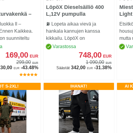
LöpöX Dieselsäiliö 400
Miest
aturvakenkä –
L,12V pumpulla
Light
24 m/s), Brown
luokka II –
⛽ Lopeta aikaa vievä ja
Etsit
 Ennen Kaikkea.
hankala kannujen kanssa
housuj
n suunniteltu
kikkailu. LöpöX on
mutta 
.......
huippukätevä, matala ja
sa
Varastossa
Va
lukittav...
169,00
748,00
EUR
EUR
299,00
1 090,00
EUR
EUR
30,00
-43.48%
342,00
-31.38%
Säästät
EUR
EUR
T S-2XL!
IHANAT!
AI 