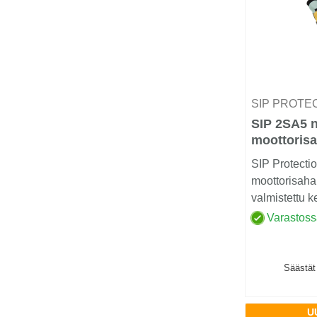
SIP PROTE
SIP 2SA5 n
moottorisa
luokka 1
SIP Protecti
moottorisaha
valmistettu k
hylkiväksi käs
Varastos
Säästät
U