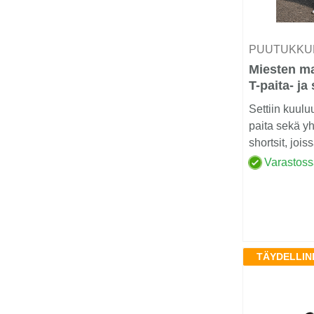
PUUTUKKU
Miesten m
T-paita- ja 
Settiin kuulu
paita sekä y
shortsit, joi
digitaalipai...
Varastos
TÄYDELLIN