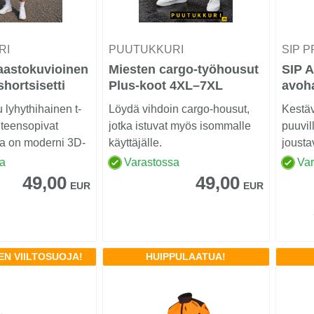
RI
PUUTUKKURI
SIP 
aastokuvioinen
Miesten cargo-työhousut
SIP A
shortsisetti
Plus-koot 4XL–7XL
avoha
u lyhythihainen t-
Löydä vihdoin cargo-housut,
Kestäv
hteensopivat
jotka istuvat myös isommalle
puuvil
ssa on moderni 3D-
käyttäjälle.
jousta
rinta-
sa
Varastossa
Va
49,00
49,00
EUR
EUR
EN VIILTOSUOJA!
HUIPPULAATUA!