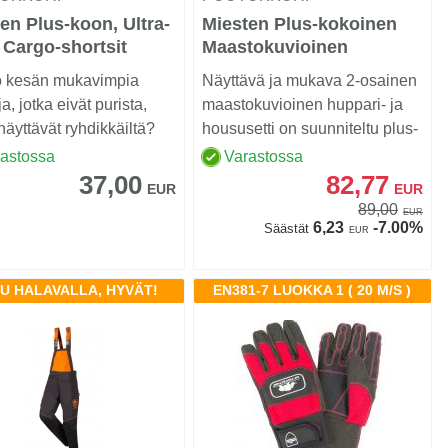
en Plus-koon, Ultra-
Miesten Plus-kokoinen
 Cargo-shortsit
Maastokuvioinen
Huppari- ja Housusetti
kö kesän mukavimpia
Näyttävä ja mukava 2-osainen
a, jotka eivät purista,
maastokuvioinen huppari- ja
näyttävät ryhdikkäiltä?
housusetti on suunniteltu plus-
kokoisille ...
rastossa
Varastossa
37,00
82,77
EUR
EUR
89,00
EUR
6,23
-7.00%
Säästät
EUR
KU HALAVALLA, HYVÄT!
EN381-7 LUOKKA 1 ( 20 M/S )