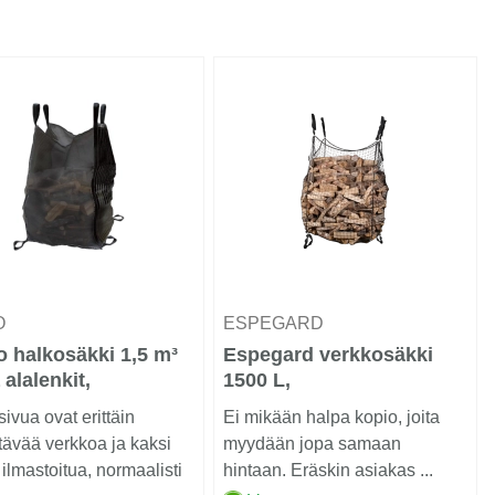
O
ESPEGARD
 halkosäkki 1,5 m³
Espegard verkkosäkki
 alalenkit,
1500 L,
5x160 cm
Pohjatyhjennettävä
sivua ovat erittäin
Ei mikään halpa kopio, joita
tävää verkkoa ja kaksi
myydään jopa samaan
ilmastoitua, normaalisti
hintaan. Eräskin asiakas ...