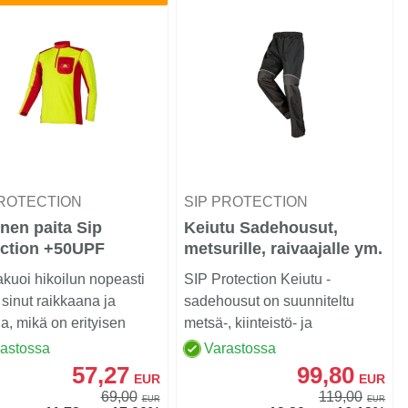
PROTECTION
SIP PROTECTION
nen paita Sip
Keiutu Sadehousut,
ection +50UPF
metsurille, raivaajalle ym.
kuoi hikoilun nopeasti
SIP Protection Keiutu -
 sinut raikkaana ja
sadehousut on suunniteltu
a, mikä on erityisen
metsä-, kiinteistö- ja
sta työsken...
maastotyöhön, jossa tarvita...
rastossa
Varastossa
57,27
99,80
EUR
EUR
69,00
119,00
EUR
EUR