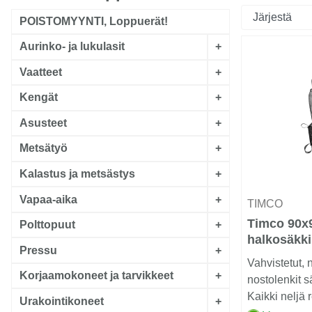
POISTOMYYNTI, Loppuerät!
Aurinko- ja lukulasit
+
Vaatteet
+
Kengät
+
Asusteet
+
Metsätyö
+
Kalastus ja metsästys
+
Vapaa-aika
+
TIMCO
Timco 90x
Polttopuut
+
halkosäkki
Pressu
+
verkkoa
Vahvistetut, 
Korjaamokoneet ja tarvikkeet
+
nostolenkit s
Kaikki neljä
Urakointikoneet
+