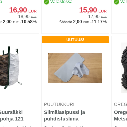
hengittävää s...
hengit
sa
Varastossa
Va
16,90
15,90
EUR
EUR
18,90
17,90
EUR
EUR
2,00
-10.58%
2,00
-11.17%
t
Säästät
EUR
EUR
UUTUUS!
D
PUUTUKKURI
ORE
Suursäkki
Silmälasipussi ja
Oreg
pohja 121
puhdistusliina
Metsu
nahk