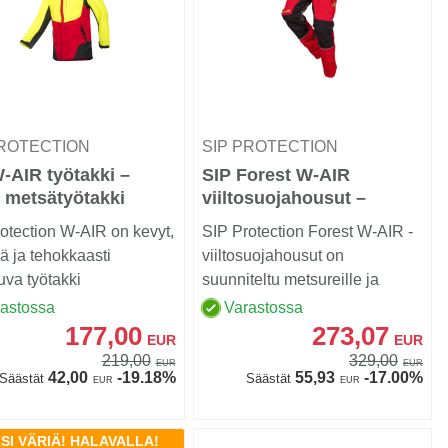
PROTECTION
SIP PROTECTION
-AIR työtakki –
SIP Forest W-AIR
 metsätyötakki
viiltosuojahousut –
luokka 1
otection W-AIR on kevyt,
SIP Protection Forest W-AIR -
ä ja tehokkaasti
viiltosuojahousut on
tuva työtakki
suunniteltu metsureille ja
työhön.
metsänomistajille, jot...
rastossa
Varastossa
177,00
273,07
EUR
EUR
219,00
329,00
EUR
EUR
42,00
-19.18%
55,93
-17.00%
Säästät
Säästät
EUR
EUR
SI VÄRIÄ! HALAVALLA!