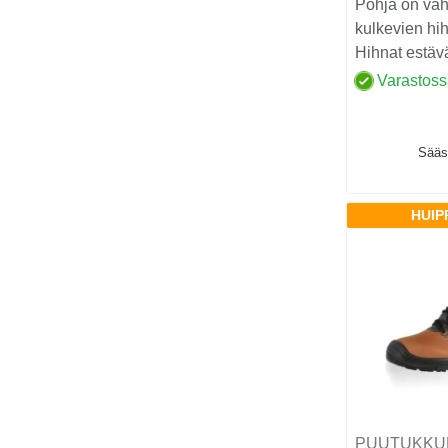
Pohja on vahv
kulkevien hih
Hihnat estäv
olevien nosto
Varastos
Sääs
HUIP
PUUTUKKU