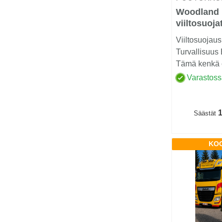
Woodland
viiltosuoj
Luokka 2 (
Viiltosuojaus
Turvallisuus
Tämä kenkä o
ammattilaisille
Varastos
1
Säästät
KOO