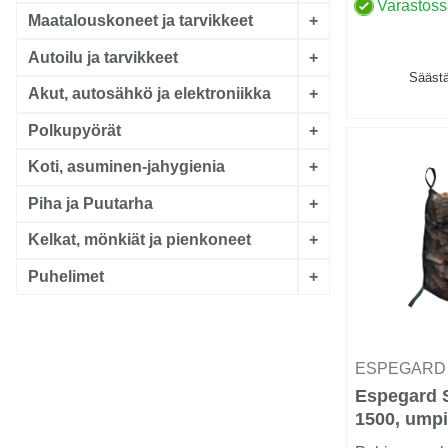
erittäin hyv...
Varastos
Maatalouskoneet ja tarvikkeet
+
Autoilu ja tarvikkeet
+
Säästä
Akut, autosähkö ja elektroniikka
+
Polkupyörät
+
Koti, asuminen-jahygienia
+
Piha ja Puutarha
+
Kelkat, mönkiät ja pienkoneet
+
Puhelimet
+
ESPEGAR
Espegard 
1500, umpi