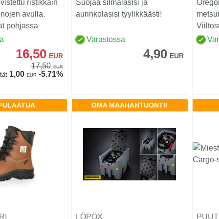
istettu ristikkäin
Suojaa silmälasisi ja
Orego
nojen avulla.
aurinkolasisi tyylikkäästi!
metsu
ät pohjassa
Viilto
len...
moott
sa
Varastossa
Va
16,50
4,90
EUR
EUR
17,50
EUR
1,00
-5.71%
tät
EUR
PULAATUA
OMA MAAHANTUONTI!
RI
LÖPÖX
PUUT