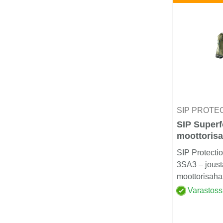
SIP PROTE
SIP Superf
moottoris
luokka 2
SIP Protecti
3SA3 – joust
moottorisaha
2 SIP Protect
Varastos