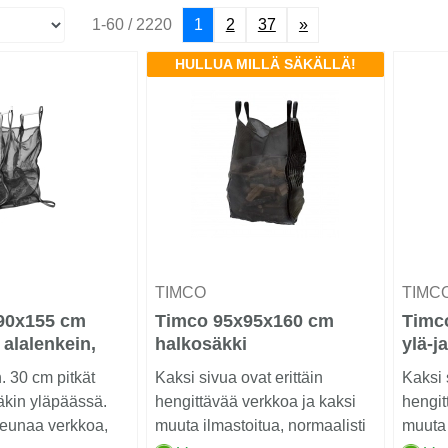
1-60 / 2220
1
2
37
»
HULLUA MILLÄ SÄKÄLLÄ!
TIMCO
TIMC
90x155 cm
Timco 95x95x160 cm
Timco
 alalenkein,
halkosäkki
ylä-ja
95x9
n. 30 cm pitkät
Kaksi sivua ovat erittäin
Kaksi 
äkin yläpäässä.
hengittävää verkkoa ja kaksi
hengit
 reunaa verkkoa,
muuta ilmastoitua, normaalisti
muuta 