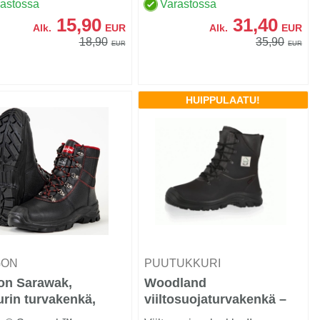
tävää s...
rastossa
Varastossa
15,90
31,40
Alk.
EUR
Alk.
EUR
18,90
35,90
EUR
EUR
HUIPPULAATU!
GON
PUUTUKKURI
on Sarawak,
Woodland
rin turvakenkä,
viiltosuojaturvakenkä –
a Class 1
Luokka 2 (24 m/s), Black