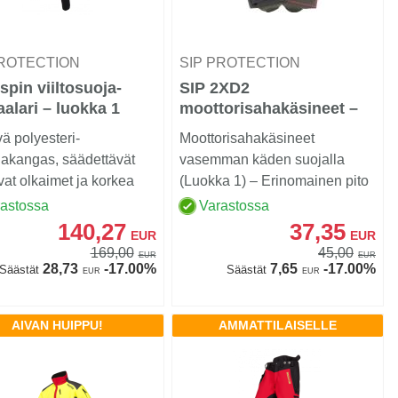
PROTECTION
SIP PROTECTION
spin viiltosuoja-
SIP 2XD2
alari – luokka 1
moottorisahakäsineet –
vasen käsi
ä polyesteri-
Moottorisahakäsineet
lakangas, säädettävät
vasemman käden suojalla
vat olkaimet ja korkea
(Luokka 1) – Erinomainen pito
 sekä selkäosa te...
ja sormituntuma
rastossa
Varastossa
140,27
37,35
EUR
EUR
169,00
45,00
EUR
EUR
28,73
-17.00%
7,65
-17.00%
Säästät
Säästät
EUR
EUR
AIVAN HUIPPU!
AMMATTILAISELLE