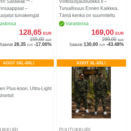
n® Sarawak™ -
Viiltosuojausluokka II –
rinsaappaat –
Turvallisuus Ennen Kaikkea.
suojatut turvakengät
Tämä kenkä on suunniteltu
orisahatyöhön
ammattilaisille.......
rastossa
Varastossa
128,65
169,00
EUR
EUR
155,00
299,00
EUR
EUR
26,35
-17.00%
130,00
-43.48%
Säästät
Säästät
EUR
EUR
KOOT 5XL-8XL!
KOOT XL-6XL!
UKKURI
PUUTUKKURI