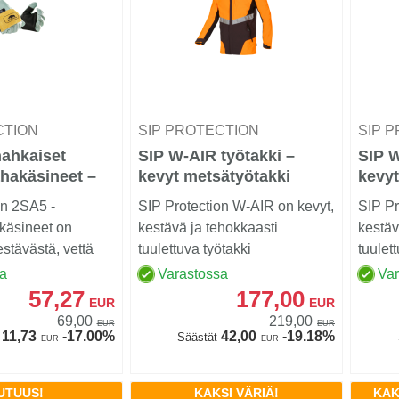
CTION
SIP PROTECTION
SIP 
ahkaiset
SIP W-AIR työtakki –
SIP W
hakäsineet –
kevyt metsätyötakki
kevyt
on 2SA5 -
SIP Protection W-AIR on kevyt,
SIP Pr
käsineet on
kestävä ja tehokkaasti
kestäv
estävästä, vettä
tuulettuva työtakki
tuulet
itellystä ...
metsätyöhön.
metsä
sa
Varastossa
Va
57,27
177,00
EUR
EUR
69,00
219,00
EUR
EUR
11,73
-17.00%
42,00
-19.18%
Säästät
EUR
EUR
UTUUS!
KAKSI VÄRIÄ!
KAK