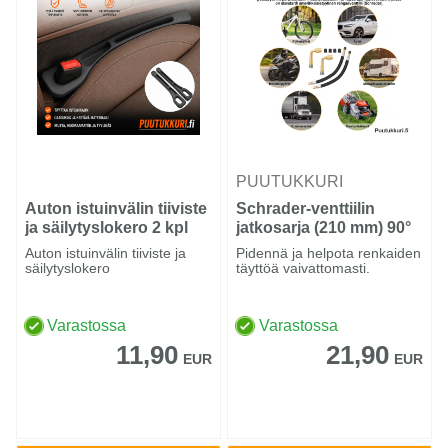
PUUTUKKURI
Auton istuinvälin tiiviste
Schrader-venttiilin
ja säilytyslokero 2 kpl
jatkosarja (210 mm) 90°
kulmakappaleilla
Auton istuinvälin tiiviste ja
Pidennä ja helpota renkaiden
säilytyslokero
täyttöä vaivattomasti.
Varastossa
Varastossa
11,90
21,90
EUR
EUR