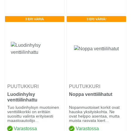
3 ERI VÄRIÄ
3 ERI VÄRIÄ!
PUUTUKKURI
PUUTUKKURI
Luodinhylsy
Noppa venttiilihatut
venttiilinhattu
Tuo luodinhylsyn muotoinen
Nopanmuotoiset korkit ovat
venttiilikorkki on erittäin
hauska yksityiskohta. Ne
suosittu valinta erityisesti
ovat helppo asentaa, mutta
maastoautoilijo...
muista rasvata kiert...
Varastossa
Varastossa