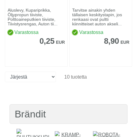
Aluslevy, Kupariprikka,
Tarvitse ainakin yhden
Öljypropun tiiviste,
tällaisen keskitystapin, jos
Polttoaineputkien tiiviste,
renkaasi ovat pultti
Tiivistysrengas, Auton tii...
kiinnitteiset auton akseli...
Varastossa
Varastossa
0,25
8,90
EUR
EUR
10 tuotetta
Brändit