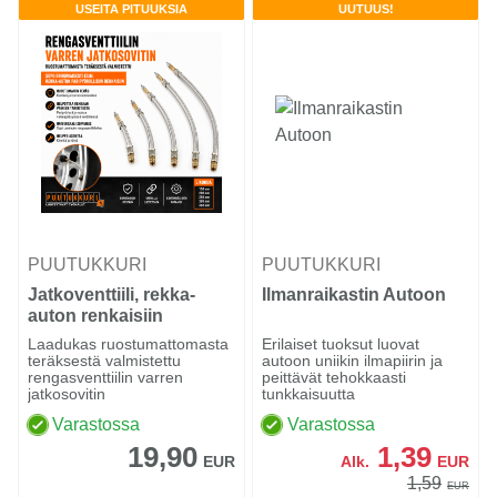
USEITA PITUUKSIA
UUTUUS!
PUUTUKKURI
PUUTUKKURI
Jatkoventtiili, rekka-
Ilmanraikastin Autoon
auton renkaisiin
Laadukas ruostumattomasta
Erilaiset tuoksut luovat
teräksestä valmistettu
autoon uniikin ilmapiirin ja
rengasventtiilin varren
peittävät tehokkaasti
jatkosovitin
tunkkaisuutta
Varastossa
Varastossa
19,90
1,39
EUR
Alk.
EUR
1,59
EUR