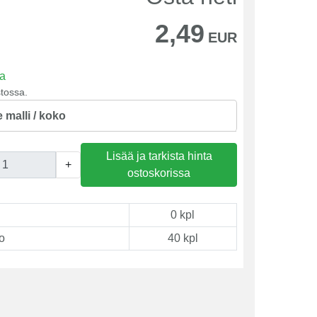
2,49
EUR
sa
tossa.
e malli / koko
Lisää ja tarkista hinta
+
ostoskorissa
0 kpl
o
40 kpl