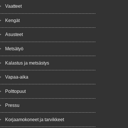
+
Vaatteet
+
Kengät
+
Asusteet
+
Metsätyö
+
Kalastus ja metsästys
+
Vapaa-aika
+
Polttopuut
+
Pressu
+
Korjaamokoneet ja tarvikkeet