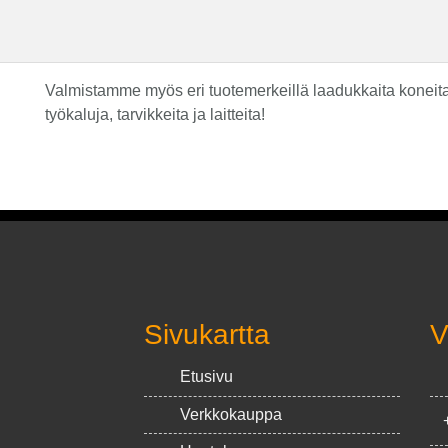
Valmistamme myös eri tuotemerkeillä laadukkaita koneita 
työkaluja, tarvikkeita ja laitteita!
Sivukartta
V
Etusivu
Verkkokauppa