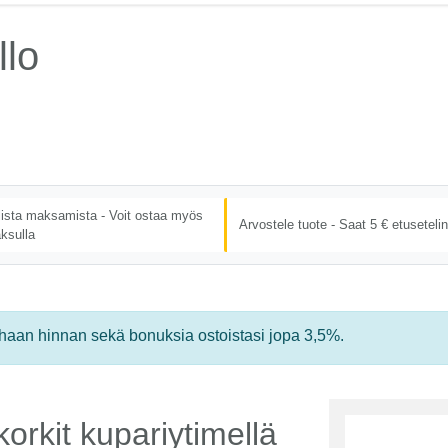
llo
lista maksamista - Voit ostaa myös
Arvostele tuote - Saat 5 € etusetelin
ksulla
rhaan hinnan sekä bonuksia ostoistasi jopa 3,5%.
ikorkit kupariytimellä