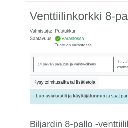
Venttiilinkorkki 8-pa
Valmistaja:
Puutukkuri
Saatavuus:
Varastossa
Tuote on varastossa.
Turval
14 päivän palautus ja vaihto-oikeus
osama
Kysy toimitusaika tai lisätietoja
Luo asiakastili ja käyttäjätunnus
ja saat pa
Biljardin 8-pallo -venttiil