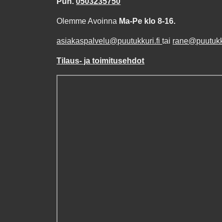
Puh.
0503235750
Olemme Avoinna
Ma-Pe klo 8-16.
asiakaspalvelu@puutukkuri.fi
tai
rane@puutukku
Tilaus- ja toimitusehdot