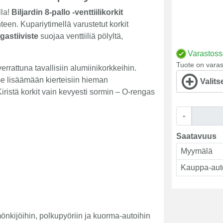
lla!
Biljardin 8-pallo -venttiilikorkit
een. Kupariytimellä varustetut korkit
gastiiviste
suojaa venttiiliä pölyltä,
Varastos
Tuote on varas
rrattuna tavallisiin alumiinikorkkeihin.
e lisäämään kierteisiin hieman
Valits
ristä korkit vain kevyesti sormin – O-rengas
-
Saatavuus
Myymälä
Kauppa-aut
mönkijöihin, polkupyöriin ja kuorma-autoihin