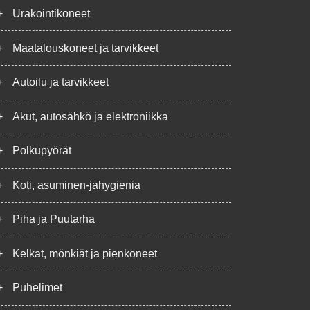
+
Urakointikoneet
+
Maatalouskoneet ja tarvikkeet
+
Autoilu ja tarvikkeet
+
Akut, autosähkö ja elektroniikka
+
Polkupyörät
+
Koti, asuminen-jahygienia
+
Piha ja Puutarha
+
Kelkat, mönkiät ja pienkoneet
+
Puhelimet