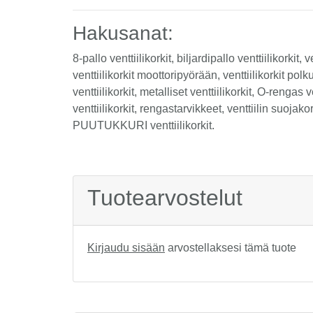
Hakusanat:
8-pallo venttiilikorkit, biljardipallo venttiilikorkit, 
venttiilikorkit moottoripyörään, venttiilikorkit pol
venttiilikorkit, metalliset venttiilikorkit, O-rengas
venttiilikorkit, rengastarvikkeet, venttiilin suojak
PUUTUKKURI venttiilikorkit.
Tuotearvostelut
Kirjaudu sisään
arvostellaksesi tämä tuote