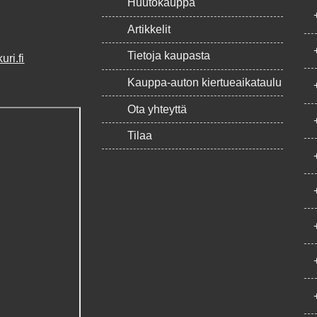
Huutokauppa
Artikkelit
Tietoja kaupasta
ri.fi
Kauppa-auton kiertueaikataulu
Ota yhteyttä
Tilaa