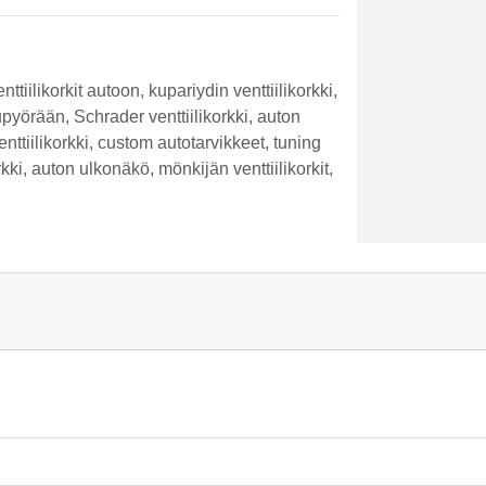
venttiilikorkit autoon, kupariydin venttiilikorkki,
kupyörään, Schrader venttiilikorkki, auton
 venttiilikorkki, custom autotarvikkeet, tuning
orkki, auton ulkonäkö, mönkijän venttiilikorkit,