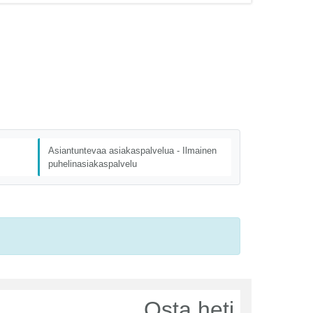
Asiantuntevaa asiakaspalvelua - Ilmainen
puhelinasiakaspalvelu
Osta heti