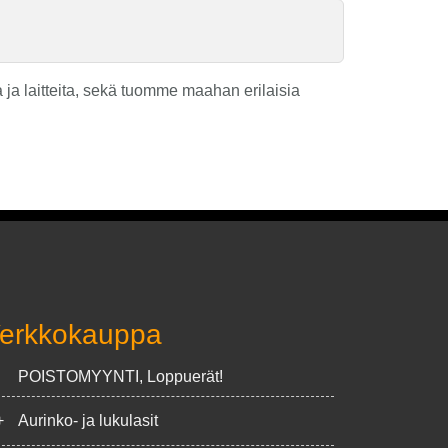
ja laitteita, sekä tuomme maahan erilaisia
erkkokauppa
POISTOMYYNTI, Loppuerät!
+
Aurinko- ja lukulasit