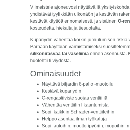
Viimeistele ajoneuvosi näyttävällä yksityiskohda
yhdistävät tyylikkään ulkonäön ja kestävän rakent
kestävät käyttöä erinomaisesti, ja sisäinen
O-ren
kosteudelta, hiekalta ja tiesuolalta.
Kupariydin vähentää korkin jumiutumisen riskiä ve
Parhaan käyttöiän varmistamiseksi suosittelemm
silikonirasvaa tai vaseliinia
ennen asennusta. Ki
huolehtii tiiviydestä.
Ominaisuudet
Näyttävä biljardin 8-pallo -muotoilu
Kestävä kupariydin
O-rengastiiviste suojaa venttiiliä
Vähentää venttiilin likaantumista
Sopii kaikkiin Schrader-venttiileihin
Helppo asentaa ilman työkaluja
Sopii autoihin, moottoripyöriin, mopoihin, 